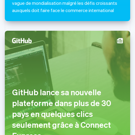
vague de mondialisation malgré les défis croissants
English
简体中文
Malte
auxquels doit faire face le commerce international
English
Mexique
Español
English
Norvège
English
Nouvelle-Zélande
English
Pays-Bas
Nederlands
English
Pologne
English
Portugal
Português
English
GitHub lance sa nouvelle
R.A.S. de Hong Kong, Chine
plateforme dans plus de 30
English
简体中文
République tchèque
pays en quelques clics
English
Roumanie
seulement grâce à Connect
English
Royaume-Uni