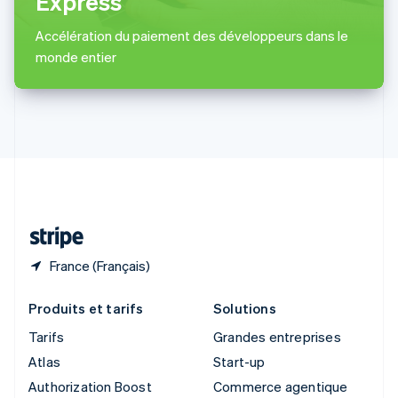
Express
English
Singapour
Accélération du paiement des développeurs dans le
English
简体中文
monde entier
Slovaquie
English
Slovénie
English
Italiano
Suède
Svenska
English
Suisse
Deutsch
Français
Italiano
English
Thaïlande
ไทย
English
France (Français)
Produits et tarifs
Solutions
Tarifs
Grandes entreprises
Atlas
Start-up
Authorization Boost
Commerce agentique