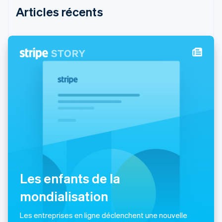
English
Articles récents
Grèce
English
Hongrie
English
Inde
English
Irlande
English
Italie
Italiano
English
Japon
日本語
English
Lettonie
English
Liechtenstein
Deutsch
English
Les enfants de la
Lituanie
English
mondialisation
Luxembourg
Français
Deutsch
English
Les entreprises en ligne déclenchent une nouvelle
Malaisie