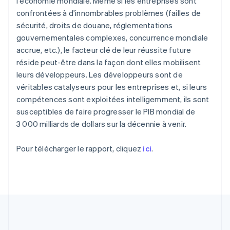
l'économie mondiale. Même si les entreprises sont
Découvrez les prochaines évolutions
English
Français
Commerce en ligne
confrontées à d'innombrables problèmes (failles de
Chine continentale
Radar
sécurité, droits de douane, réglementations
简体中文
English
Prévention de la fraude
Chypre
gouvernementales complexes, concurrence mondiale
Écosystème
Atlas
English
accrue, etc.), le facteur clé de leur réussite future
Constitution de start-up
Croatie
réside peut-être dans la façon dont elles mobilisent
Partenaires
English
Italiano
Climate
leurs développeurs. Les développeurs sont de
Stripe App Marketplace
Danemark
Élimination du carbone
véritables catalyseurs pour les entreprises et, si leurs
English
Identity
Émirats arabes unis
compétences sont exploitées intelligemment, ils sont
Vérification de l'identité
English
susceptibles de faire progresser le PIB mondial de
Espagne
3 000 milliards de dollars sur la décennie à venir.
Español
English
Estonie
Pour télécharger le rapport, cliquez
ici
.
English
États-Unis
Stripe Sessions 2026
English
Español
简体中文
Découvrez comment Stripe construit l’infrastructure écono
Finlande
Regarder la vidéo
English
Svenska
France
Français
English
Gibraltar