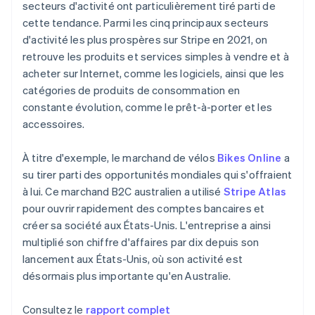
secteurs d'activité ont particulièrement tiré parti de
Norvège
cette tendance. Parmi les cinq principaux secteurs
English
Nouvelle-Zélande
d'activité les plus prospères sur Stripe en 2021, on
English
retrouve les produits et services simples à vendre et à
Pays-Bas
acheter sur Internet, comme les logiciels, ainsi que les
Nederlands
English
catégories de produits de consommation en
Pologne
constante évolution, comme le prêt-à-porter et les
English
Portugal
accessoires.
Português
English
R.A.S. de Hong Kong, Chine
À titre d'exemple, le marchand de vélos
Bikes Online
a
English
简体中文
su tirer parti des opportunités mondiales qui s'offraient
République tchèque
à lui. Ce marchand B2C australien a utilisé
Stripe Atlas
English
pour ouvrir rapidement des comptes bancaires et
Roumanie
créer sa société aux États-Unis. L'entreprise a ainsi
English
Royaume-Uni
multiplié son chiffre d'affaires par dix depuis son
English
lancement aux États-Unis, où son activité est
Singapour
désormais plus importante qu'en Australie.
English
简体中文
Slovaquie
Consultez le
rapport complet
English