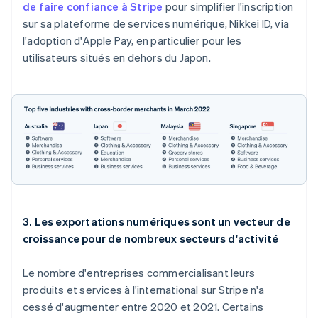
de faire confiance à Stripe
pour simplifier l'inscription
Inde
sur sa plateforme de services numérique, Nikkei ID, via
English
Irlande
l'adoption d'Apple Pay, en particulier pour les
English
utilisateurs situés en dehors du Japon.
Italie
Italiano
English
Japon
日本語
English
Lettonie
English
Liechtenstein
Deutsch
English
Lituanie
English
Luxembourg
3. Les exportations numériques sont un vecteur de
Français
Deutsch
English
croissance pour de nombreux secteurs d'activité
Malaisie
English
简体中文
Malte
Le nombre d'entreprises commercialisant leurs
English
produits et services à l'international sur Stripe n'a
Mexique
cessé d'augmenter entre 2020 et 2021. Certains
Español
English