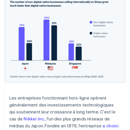
Croatie
English
Italiano
Danemark
English
Émirats arabes unis
English
Espagne
Español
English
Estonie
English
États-Unis
English
Español
简体中文
Finlande
English
Svenska
France
Français
English
Les entreprises fonctionnant hors-ligne opèrent
Gibraltar
généralement des investissements technologiques
English
Grèce
qui soutiennent leur croissance à long terme. C'est le
English
cas de
Nikkei Inc.
, l'un des plus grands réseaux de
Hongrie
médias du Japon. Fondée en 1876, l'entreprise
a choisi
English