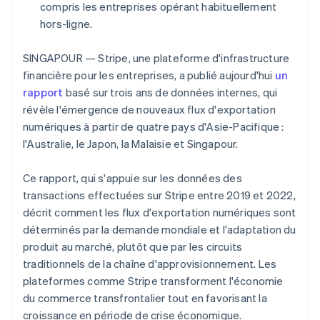
compris les entreprises opérant habituellement
Découvrez les prochaines évolutions
Commerce en ligne
hors-ligne.
Radar
Prévention de la fraude
SINGAPOUR — Stripe, une plateforme d'infrastructure
Écosystème
Atlas
financière pour les entreprises, a publié aujourd'hui
un
Constitution de start-up
Partenaires
rapport
basé sur trois ans de données internes, qui
Climate
Stripe App Marketplace
révèle l'émergence de nouveaux flux d'exportation
Élimination du carbone
numériques à partir de quatre pays d'Asie-Pacifique :
Identity
l'Australie, le Japon, la Malaisie et Singapour.
Vérification de l'identité
Ce rapport, qui s'appuie sur les données des
transactions effectuées sur Stripe entre 2019 et 2022,
décrit comment les flux d'exportation numériques sont
déterminés par la demande mondiale et l'adaptation du
Stripe Sessions 2026
Découvrez comment Stripe construit l’infrastructure écono
produit au marché, plutôt que par les circuits
Regarder la vidéo
traditionnels de la chaîne d'approvisionnement. Les
plateformes comme Stripe transforment l'économie
du commerce transfrontalier tout en favorisant la
croissance en période de crise économique.