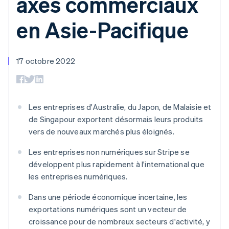
axes commerciaux
UI flexibles
Recognition
cryptomonnaie
l’application
Gérer des
Moyens de
Comptabilité
Entreprise
intégrables
Marketplaces
abonnements
en Asie-Pacifique
paiement
automatisée
Gestion financière
Proposer une
Accès à plus
Stripe Sigma
Roadmap produit
Plateformes
facturation à l'usage
de 125
Rapports
Sessions : conférence
SaaS
Émettre des cartes
Terminal
personnalisés
annuelle
bancaires adossées à
Paiements en
Data Pipeline
17 octobre 2022
Carrières
des stablecoins
personne
Synchronisation
Communiqués de
Fournir et gérer des
Authorization
des données
presse
services avec des
Par secteur
Boost
Stripe Press
agents
Acceptation
optimisée
Les entreprises d'Australie, du Japon, de Malaisie et
Entreprises d'IA
Link
Économie des
de Singapour exportent désormais leurs produits
Paiements
créateurs
Contact
vers de nouveaux marchés plus éloignés.
Ressources
Jeux
accélérés
Hôtellerie, voyages et
Financial
Contacter notre équipe
Les entreprises non numériques sur Stripe se
loisirs
Intégrations
Connections
Assurance
d'applications
Comptes
développent plus rapidement à l'international que
Devenir partenaire
Médias et
Exemples de code
financiers
les entreprises numériques.
divertissements
Blog des développeurs
associés
Organisations à but
Dans une période économique incertaine, les
non lucratif
État de l'API
Services aux
exportations numériques sont un vecteur de
Plus
entreprises
croissance pour de nombreux secteurs d'activité, y
Product roadmap
Secteur public