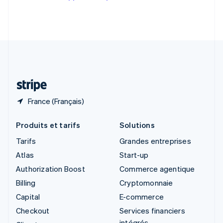
Slovénie
English
Italiano
Suède
Svenska
English
Suisse
Deutsch
Français
Italiano
English
Thaïlande
ไทย
English
France (Français)
Produits et tarifs
Solutions
Tarifs
Grandes entreprises
Atlas
Start-up
Authorization Boost
Commerce agentique
Billing
Cryptomonnaie
Capital
E-commerce
Checkout
Services financiers
intégrés