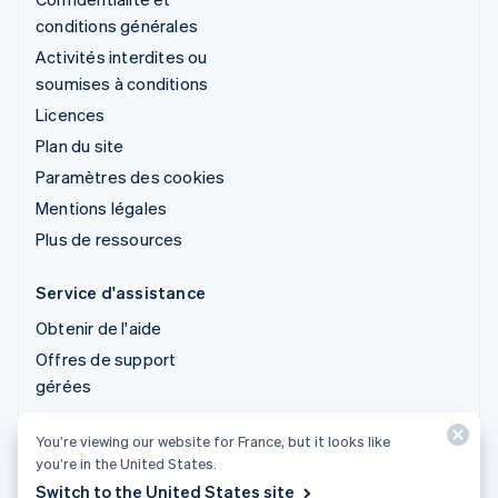
conditions générales
Activités interdites ou
soumises à conditions
Licences
Plan du site
Paramètres des cookies
Mentions légales
Plus de ressources
Service d'assistance
Obtenir de l'aide
Offres de support
gérées
You’re viewing our website for France, but it looks like
© 2026 Stripe, LLC
you’re in the United States.
Switch to the United States site