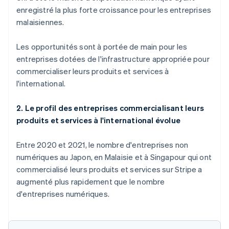
enregistré la plus forte croissance pour les entreprises
malaisiennes.
Les opportunités sont à portée de main pour les
Allemagne
entreprises dotées de l'infrastructure appropriée pour
Deutsch
English
commercialiser leurs produits et services à
Australie
l'international.
English
Autriche
Deutsch
English
2. Le profil des entreprises commercialisant leurs
Belgique
produits et services à l'international évolue
Nederlands
Français
Deutsch
English
Brésil
Entre 2020 et 2021, le nombre d'entreprises non
Português
English
Bulgarie
numériques au Japon, en Malaisie et à Singapour qui ont
English
commercialisé leurs produits et services sur Stripe a
Canada
augmenté plus rapidement que le nombre
English
Français
d'entreprises numériques.
Chine continentale
简体中文
English
Chypre
English