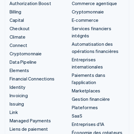
Authorization Boost
Commerce agentique
Billing
Cryptomonnaie
Capital
E-commerce
Checkout
Services financiers
intégrés
Climate
Automatisation des
Connect
opérations financières
Cryptomonnaie
Entreprises
Data Pipeline
internationales
Elements
Paiements dans
Financial Connections
l’application
Identity
Marketplaces
Invoicing
Gestion financière
Issuing
Plateformes
Link
SaaS
Managed Payments
Entreprises d'IA
Liens de paiement
Économie des créateurs