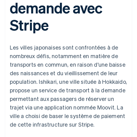
demande avec
UI flexibles
Recognition
cryptomonnaie
l’application
Gérer des
Moyens de
Comptabilité
Entreprise
intégrables
Marketplaces
abonnements
paiement
automatisée
Gestion financière
Proposer une
Stripe
Accès à plus
Stripe Sigma
Roadmap produit
Plateformes
facturation à l'usage
de 125
Rapports
Sessions : conférence
SaaS
Émettre des cartes
Terminal
personnalisés
annuelle
bancaires adossées à
Paiements en
Data Pipeline
Carrières
des stablecoins
personne
Synchronisation
Communiqués de
Fournir et gérer des
Les villes japonaises sont confrontées à de
Authorization
des données
presse
services avec des
Par secteur
Boost
Stripe Press
agents
nombreux défis, notamment en matière de
Acceptation
transports en commun, en raison d'une baisse
optimisée
Entreprises d'IA
Link
Économie des
des naissances et du vieillissement de leur
Paiements
créateurs
Contact
Ressources
Jeux
population. Ishikari, une ville située à Hokkaido,
accélérés
Hôtellerie, voyages et
Financial
Contacter notre équipe
propose un service de transport à la demande
loisirs
Intégrations
Connections
Assurance
d'applications
Comptes
permettant aux passagers de réserver un
Devenir partenaire
Médias et
Exemples de code
financiers
trajet via une application nommée Moovit. La
divertissements
Blog des développeurs
associés
Organisations à but
ville a choisi de baser le système de paiement
non lucratif
État de l'API
de cette infrastructure sur Stripe.
Services aux
Plus
entreprises
Product roadmap
Secteur public