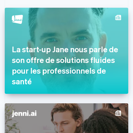
Canada
English
Français
Chine continentale
简体中文
English
Chypre
English
Croatie
English
Italiano
La start-up Jane nous parle de
Danemark
son offre de solutions fluides
English
Émirats arabes unis
pour les professionnels de
English
Espagne
santé
Español
English
Estonie
English
États-Unis
English
Español
简体中文
Finlande
English
Svenska
France
Français
English