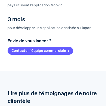
pays utilisent l'application Moovit
3 mois
pour développer une application destinée au Japon
Envie de vous lancer ?
Contacter l'équipe commerciale
Allemagne
Deutsch
English
Australie
English
Autriche
Deutsch
English
Belgique
Nederlands
Français
Deutsch
English
Brésil
Lire plus de témoignages de notre
Português
English
clientèle
Bulgarie
English