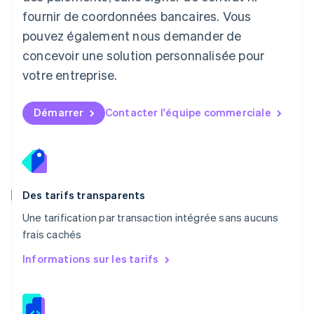
Malaisie
fournir de coordonnées bancaires. Vous
English
简体中文
pouvez également nous demander de
Malte
concevoir une solution personnalisée pour
English
Mexique
votre entreprise.
Español
English
Norvège
English
Démarrer
Contacter l'équipe commerciale
Nouvelle-Zélande
English
Pays-Bas
Nederlands
English
Pologne
English
Des tarifs transparents
Portugal
Une tarification par transaction intégrée sans aucuns
Português
English
frais cachés
R.A.S. de Hong Kong, Chine
English
简体中文
Informations sur les tarifs
République tchèque
English
Roumanie
English