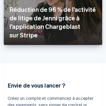
Gibraltar
Réduction de 96 % de l’activité
English
Grèce
de litige de Jenni grâce à
English
Hongrie
l’application Chargeblast
English
Inde
sur Stripe
English
Irlande
English
Italie
Italiano
English
Japon
日本語
English
Lettonie
English
Liechtenstein
Envie de vous lancer ?
Deutsch
English
Lituanie
English
Créez un compte et commencez à accepter
Luxembourg
des paiements, sans signer de contrat ni
Français
Deutsch
English