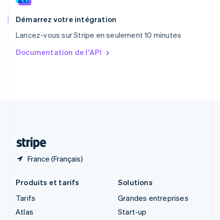
Royaume-Uni
English
Démarrez votre intégration
Singapour
Lancez-vous sur Stripe en seulement 10 minutes
English
简体中文
Slovaquie
Documentation de l'API
English
Slovénie
English
Italiano
Suède
Svenska
English
Suisse
Deutsch
Français
Italiano
English
Thaïlande
ไทย
English
France (Français)
Produits et tarifs
Solutions
Tarifs
Grandes entreprises
Atlas
Start-up