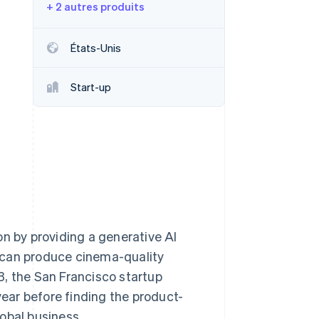
+ 2 autres produits
États-Unis
Stripe Sessions 2026
Découvrez comment
Start-up
Stripe construit
l’infrastructure
économique de l’IA.
Regarder la vidéo
on by providing a generative AI
 can produce cinema-quality
, the San Francisco startup
year before finding the product-
lobal business.