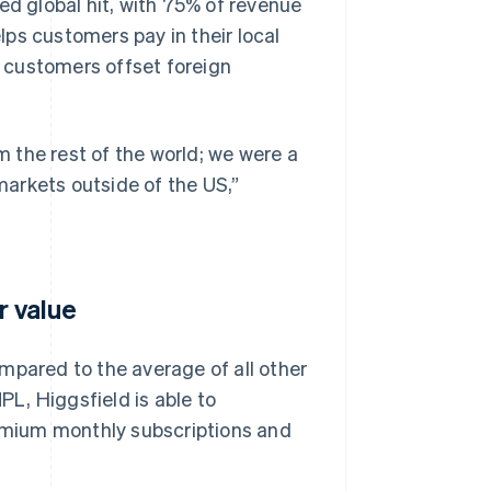
 global hit, with 75% of revenue
ps customers pay in their local
s customers offset foreign
 the rest of the world; we were a
 markets outside of the US,”
 value
mpared to the average of all other
L, Higgsfield is able to
remium monthly subscriptions and