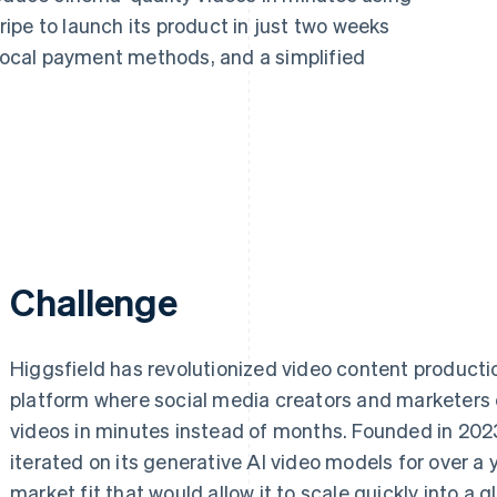
ipe to launch its product in just two weeks
 local payment methods, and a simplified
Challenge
Higgsfield has revolutionized video content producti
platform where social media creators and marketers
videos in minutes instead of months. Founded in 2023
iterated on its generative AI video models for over a 
market fit that would allow it to scale quickly into a g