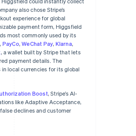
Higgsfield could instantly collect
mpany also chose Stripe’s
kout experience for global
omizable payment form, Higgsfield
ods most commonly used by its
,
PayCo
,
WeChat Pay
,
Klarna
,
k
, a wallet built by Stripe that lets
rred payment details. The
 in local currencies for its global
uthorization Boost
, Stripe’s AI-
tions like Adaptive Acceptance,
 false declines and customer