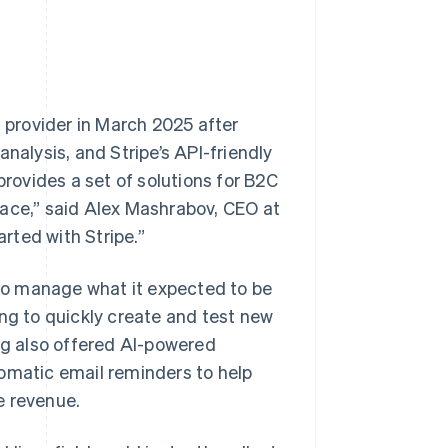
s provider in March 2025 after
nalysis, and Stripe’s API-friendly
provides a set of solutions for B2C
pace,” said Alex Mashrabov, CEO at
arted with Stripe.”
o manage what it expected to be
ng to quickly create and test new
ing also offered AI-powered
omatic email reminders to help
e revenue.