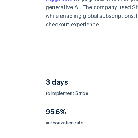
Authorization Boost
Acceptation optimisée
generative AI. The company used Str
Link
while enabling global subscriptions,
Paiements accélérés
Financial Connections
checkout experience.
Comptes financiers associés
3 days
to implement Stripe
95.6%
authorization rate