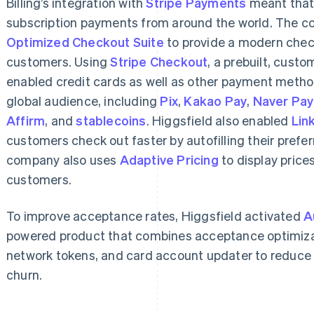
Billing’s integration with
Stripe Payments
meant that 
subscription payments from around the world. The co
Optimized Checkout Suite
to provide a modern chec
customers. Using
Stripe Checkout
, a prebuilt, cust
enabled credit cards as well as other payment meth
global audience, including
Pix
,
Kakao Pay
,
Naver Pay
Affirm
, and
stablecoins
. Higgsfield also enabled
Lin
customers check out faster by autofilling their prefe
company also uses
Adaptive Pricing
to display prices
customers.
To improve acceptance rates, Higgsfield activated
A
powered product that combines acceptance optimiza
network tokens, and card account updater to reduce
churn.