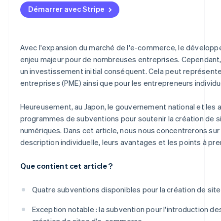
Entreprises éligibles à la subvention
Démarrer avec Stripe
Principales exigences relatives à la présentation de la
Montants des subventions
Avec l'expansion du marché de l'e-commerce, le développ
enjeu majeur pour de nombreuses entreprises. Cependant, la
La subvention Monozukuri
un investissement initial conséquent. Cela peut représente
Subventions des collectivités locales
entreprises (PME) ainsi que pour les entrepreneurs individu
Heureusement, au Japon, le gouvernement national et les
programmes de subventions pour soutenir la création de si
numériques. Dans cet article, nous nous concentrerons su
description individuelle, leurs avantages et les points à p
Que contient cet article ?
Quatre subventions disponibles pour la création de si
Exception notable : la subvention pour l'introduction de
création de sites d'e-commerce.