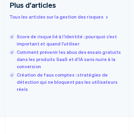
Plus d'articles
Espagne
Español
English
Tous les articles sur la gestion des risques
Estonie
English
États-Unis
Score de risque lié à l’identité : pourquoi c’est
English
Español
简体中文
important et quand l’utiliser
Finlande
English
Svenska
Comment prévenir les abus des essais gratuits
France
dans les produits SaaS et d’IA sans nuire à la
Français
English
conversion
Gibraltar
English
Création de faux comptes : stratégies de
Grèce
détection qui ne bloquent pas les utilisateurs
English
réels
Hongrie
English
Inde
English
Irlande
English
Italie
Italiano
English