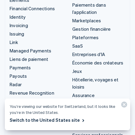
Paiements dans
Financial Connections
l’application
Identity
Marketplaces
Invoicing
Gestion financière
Issuing
Plateformes
Link
SaaS
Managed Payments
Entreprises d'IA
Liens de paiement
Économie des créateurs
Payments
Jeux
Payouts
Hôtellerie, voyages et
Radar
loisirs
Revenue Recognition
Assurance
Stripe Sigma
Médias et
You’re viewing our website for Switzerland, but it looks like
Stripe Tax
divertissements
you’re in the United States.
Terminal
Organisations à but non
Switch to the United States site
Treasury
lucratif
Services professionnels