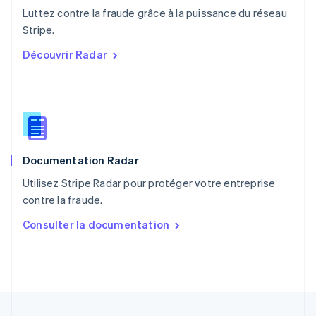
Luttez contre la fraude grâce à la puissance du réseau
Pologne
English
Stripe.
Portugal
Découvrir Radar
Português
English
R.A.S. de Hong Kong, Chine
English
简体中文
République tchèque
English
Roumanie
English
Documentation Radar
Royaume-Uni
English
Utilisez Stripe Radar pour protéger votre entreprise
Singapour
contre la fraude.
English
简体中文
Slovaquie
Consulter la documentation
English
Slovénie
English
Italiano
Suède
Svenska
English
Suisse
Deutsch
Français
Italiano
English