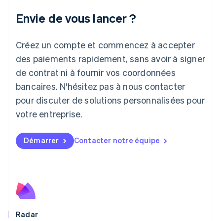
Japon
Envie de vous lancer ?
日本語
English
Lettonie
Créez un compte et commencez à accepter
English
Liechtenstein
des paiements rapidement, sans avoir à signer
Deutsch
English
de contrat ni à fournir vos coordonnées
Lituanie
English
bancaires. N'hésitez pas à nous contacter
Luxembourg
pour discuter de solutions personnalisées pour
Français
Deutsch
English
Malaisie
votre entreprise.
English
简体中文
Malte
Démarrer
Contacter notre équipe
English
Mexique
Español
English
Norvège
English
Nouvelle-Zélande
English
Pays-Bas
Radar
Nederlands
English