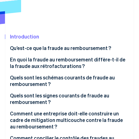
Découvrez les prochaines évolutions
Commerce en ligne
Radar
Prévention de la fraude
Écosystème
Atlas
Constitution de start-up
Introduction
Partenaires
Climate
Stripe App Marketplace
Qu’est-ce que la fraude au remboursement ?
Élimination du carbone
Identity
En quoi la fraude au remboursement diffère-t-il de
Vérification de l'identité
la fraude aux rétrofacturations ?
Quels sont les schémas courants de fraude au
remboursement ?
Quels sont les signes courants de fraude au
Stripe Sessions 2026
remboursement ?
Découvrez comment Stripe construit l’infrastructure écono
Regarder la vidéo
Comment une entreprise doit-elle construire un
cadre de mitigation multicouche contre la fraude
au remboursement ?
Comment concilier le contrôle des fraudes au