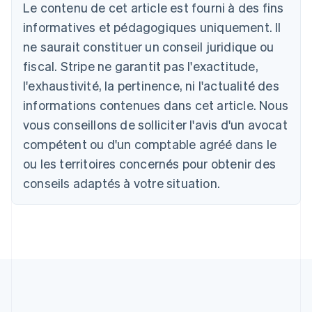
Le contenu de cet article est fourni à des fins
Deutsch
English
Australie
informatives et pédagogiques uniquement. Il
English
ne saurait constituer un conseil juridique ou
Autriche
Deutsch
English
fiscal. Stripe ne garantit pas l'exactitude,
Belgique
l'exhaustivité, la pertinence, ni l'actualité des
Nederlands
Français
Deutsch
English
Brésil
informations contenues dans cet article. Nous
Português
English
vous conseillons de solliciter l'avis d'un avocat
Bulgarie
compétent ou d'un comptable agréé dans le
English
Canada
ou les territoires concernés pour obtenir des
English
Français
conseils adaptés à votre situation.
Chine continentale
简体中文
English
Chypre
English
Croatie
English
Italiano
Danemark
English
Émirats arabes unis
English