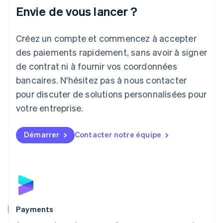
Italiano
English
Envie de vous lancer ?
Japon
日本語
English
Créez un compte et commencez à accepter
Lettonie
English
des paiements rapidement, sans avoir à signer
Liechtenstein
de contrat ni à fournir vos coordonnées
Deutsch
English
Lituanie
bancaires. N'hésitez pas à nous contacter
English
pour discuter de solutions personnalisées pour
Luxembourg
votre entreprise.
Français
Deutsch
English
Malaisie
English
简体中文
Démarrer
Contacter notre équipe
Malte
English
Mexique
Español
English
Norvège
English
Nouvelle-Zélande
English
Payments
Pays-Bas