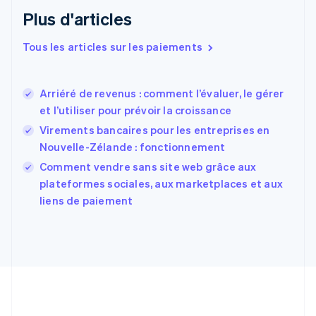
English
Plus d'articles
Espagne
Español
English
Tous les articles sur les paiements
Estonie
English
États-Unis
Arriéré de revenus : comment l’évaluer, le gérer
English
Español
简体中文
et l’utiliser pour prévoir la croissance
Finlande
English
Svenska
Virements bancaires pour les entreprises en
France
Nouvelle-Zélande : fonctionnement
Français
English
Comment vendre sans site web grâce aux
Gibraltar
English
plateformes sociales, aux marketplaces et aux
Grèce
liens de paiement
English
Hongrie
English
Inde
English
Irlande
English
Italie