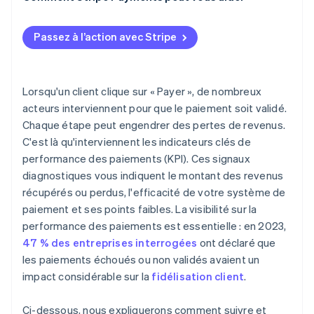
Outils de rapprochement et de finance
Comparer entre les systèmes devient compliqué
Plus de revenus, même trafic
Passez à l’action avec Stripe
Les indicateurs de performance nécessitent un
Moins de travail administratif pour votre équipe
contexte
Meilleure trésorerie, opérations plus rigoureuses
Lorsqu'un client clique sur « Payer », de nombreux
acteurs interviennent pour que le paiement soit validé.
Chaque étape peut engendrer des pertes de revenus.
C'est là qu'interviennent les indicateurs clés de
performance des paiements (KPI). Ces signaux
diagnostiques vous indiquent le montant des revenus
récupérés ou perdus, l'efficacité de votre système de
paiement et ses points faibles. La visibilité sur la
performance des paiements est essentielle : en 2023,
47 % des entreprises interrogées
ont déclaré que
les paiements échoués ou non validés avaient un
impact considérable sur la
fidélisation client
.
Ci-dessous, nous expliquerons comment suivre et