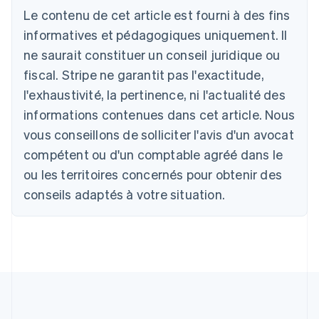
Le contenu de cet article est fourni à des fins
Deutsch
English
Australie
informatives et pédagogiques uniquement. Il
English
ne saurait constituer un conseil juridique ou
Autriche
Deutsch
English
fiscal. Stripe ne garantit pas l'exactitude,
Belgique
l'exhaustivité, la pertinence, ni l'actualité des
Nederlands
Français
Deutsch
English
Brésil
informations contenues dans cet article. Nous
Português
English
vous conseillons de solliciter l'avis d'un avocat
Bulgarie
compétent ou d'un comptable agréé dans le
English
Canada
ou les territoires concernés pour obtenir des
English
Français
conseils adaptés à votre situation.
Chine continentale
简体中文
English
Chypre
English
Croatie
English
Italiano
Danemark
English
Émirats arabes unis