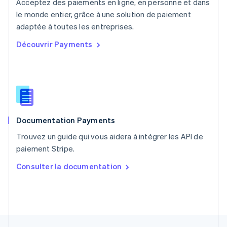
Acceptez des paiements en ligne, en personne et dans
Nederlands
English
le monde entier, grâce à une solution de paiement
Pologne
English
adaptée à toutes les entreprises.
Portugal
Découvrir Payments
Português
English
R.A.S. de Hong Kong, Chine
English
简体中文
République tchèque
English
Roumanie
English
Documentation Payments
Royaume-Uni
English
Trouvez un guide qui vous aidera à intégrer les API de
Singapour
paiement Stripe.
English
简体中文
Slovaquie
Consulter la documentation
English
Slovénie
English
Italiano
Suède
Svenska
English
Suisse