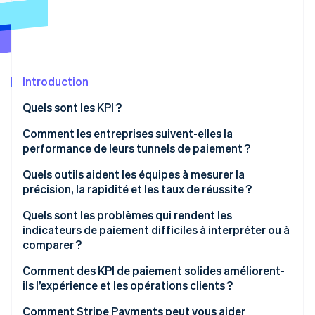
Découvrez les prochaines évolutions
Commerce en ligne
Radar
Prévention de la fraude
Écosystème
Atlas
Constitution de start-up
Introduction
Partenaires
Climate
Stripe App Marketplace
Quels sont les KPI ?
Élimination du carbone
Comment les entreprises suivent-elles la
Identity
Vérification de l'identité
performance de leurs tunnels de paiement ?
Quels outils aident les équipes à mesurer la
précision, la rapidité et les taux de réussite ?
Tableaux de bord des prestataire de paiement
Quels sont les problèmes qui rendent les
Stripe Sessions 2026
indicateurs de paiement difficiles à interpréter ou à
Veille stratégique (BI) et entrepôts de données
Découvrez comment Stripe construit l’infrastructure écono
comparer ?
Regarder la vidéo
Plateformes d’orchestration
Les indicateurs ne sont pas toujours définis de la
Comment des KPI de paiement solides améliorent-
même manière
ils l’expérience et les opérations clients ?
Outils de surveillance et d’alerte
Les tentatives de doublons faussent les chiffres
Meilleure expérience client
Comment Stripe Payments peut vous aider