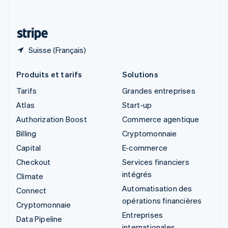
Deutsch
Français
Italiano
English
Thaïlande
ไทย
English
Suisse (Français)
Produits et tarifs
Solutions
Tarifs
Grandes entreprises
Atlas
Start-up
Authorization Boost
Commerce agentique
Billing
Cryptomonnaie
Capital
E-commerce
Checkout
Services financiers
intégrés
Climate
Automatisation des
Connect
opérations financières
Cryptomonnaie
Entreprises
Data Pipeline
internationales