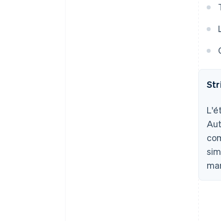
Str
L'é
Aut
com
sim
mar