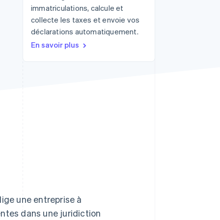
immatriculations, calcule et
collecte les taxes et envoie vos
déclarations automatiquement.
Stripe Sessions 2026
En savoir plus
Découvrez comment
Stripe construit
l’infrastructure
économique de l’IA.
Regarder la vidéo
blige une entreprise à
ventes dans une juridiction