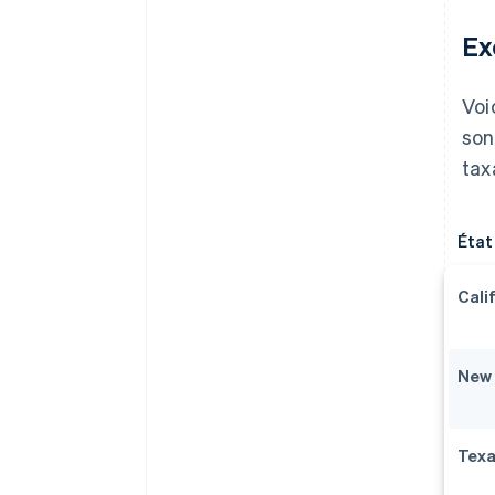
Ex
Voi
son
tax
État
Cali
New 
Tex