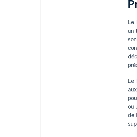
Pr
Le 
un 
son
con
déc
pré
Le 
aux
pou
ou 
de 
sup