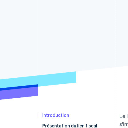
Authorization Boost
Acceptation optimisée
Link
Paiements accélérés
Financial Connections
Comptes financiers associés
Introduction
Le 
s'i
Présentation du lien fiscal