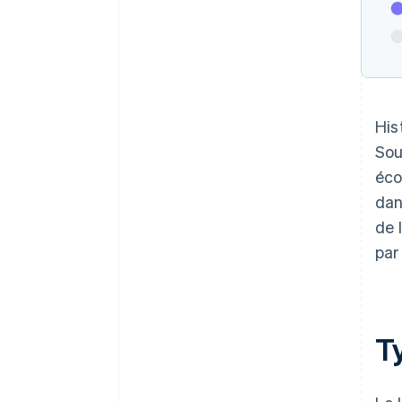
His
Sou
éco
dan
de 
par
Ty