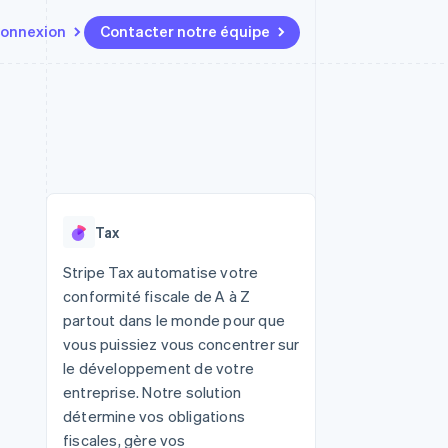
onnexion
Contacter notre équipe
Ressources
Écosystème
Contact
t marketplaces
Plus
Intégrations d'applications
Partenaires
Contacter notre équipe
Product roadmap
elle
Exemples de code
Stripe App Marketplace
Devenir partenaire
Découvrez les prochaines
r les
Blog des développeurs
évolutions
rs
État de l'API
Radar
Tax
Prévention de la fraude
ratif
Atlas
Stripe Tax automatise votre
Constitution de start-up
conformité fiscale de A à Z
Climate
partout dans le monde pour que
Élimination du carbone
vous puissiez vous concentrer sur
Identity
le développement de votre
Vérification de l'identité
entreprise. Notre solution
détermine vos obligations
fiscales, gère vos