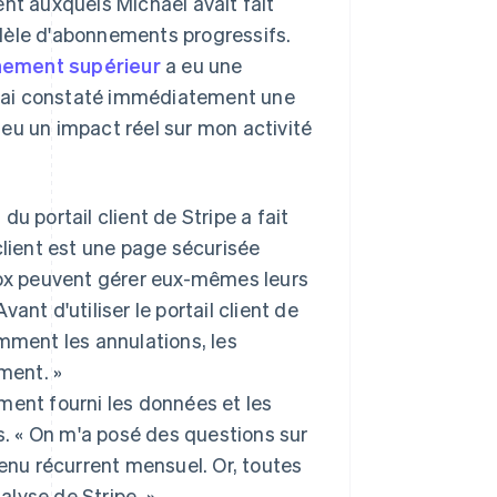
nt auxquels Michael avait fait
dèle d'abonnements progressifs.
nement supérieur
a eu une
 J'ai constaté immédiatement une
eu un impact réel sur mon activité
u portail client de Stripe a fait
client est une page sécurisée
box peuvent gérer eux-mêmes leurs
nt d'utiliser le portail client de
mment les annulations, les
ment. »
lement fourni les données et les
ds. « On m'a posé des questions sur
revenu récurrent mensuel. Or, toutes
lyse de Stripe. »