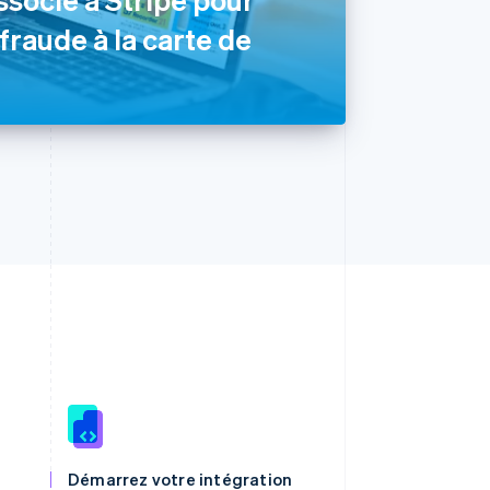
 fraude à la carte de
R.A.S. de Hong Kong, Chine
English
简体中文
Démarrez votre intégration