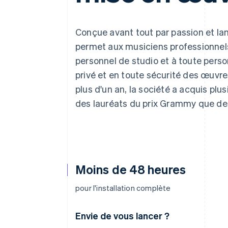
Authorization Boost
Acceptation optimisée
Link
Paiements accélérés
Conçue avant tout par passion et lan
Financial Connections
permet aux musiciens professionnels
Comptes financiers associés
personnel de studio et à toute perso
privé et en toute sécurité des œuvres
plus d'un an, la société a acquis plusi
des lauréats du prix Grammy que de 
Moins de 48 heures
pour l'installation complète
Envie de vous lancer ?