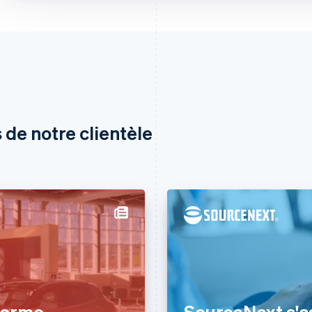
 de notre clientèle
forme
SourceNext s'as