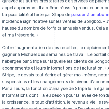
qu'avec les autres prestataires de services de paieme
appel auparavant. Il a même réussi à proposer un mo
La possibilité offerte par Stripe de
passer à un abon
incidence significative sur les ventes de Songbox. «
hausse du nombre de forfaits annuels vendus. Cela a 
et ma trésorerie. »
Outre l'augmentation de ses recettes, le déploiement d
gagner à Michael des semaines de travail. Le portail 
hébergée par Stripe sur laquelle les clients de Song
abonnements et leurs informations de facturation. « Ava
Stripe, je devais tout écrire et gérer moi-même, nota
suspensions et les changements de niveau d'abonne
Par ailleurs, la fonction d'analyse de Stripe lui a éga
informations dont il a eu besoin pour la levée de fon
la croissance, le taux d'attrition, le revenu à vie, le 
ces données sont disponibles dans le Dashboard d'ana