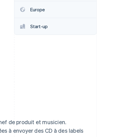
Europe
Stripe Sessions 2026
Start-up
Découvrez comment
Stripe construit
l’infrastructure
économique de l’IA.
Regarder la vidéo
hef de produit et musicien.
ées à envoyer des CD à des labels