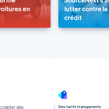
voitures en
lutter contre la
crédit
Espagne
Lettonie
Español
English
English
ccepter des
Des tarifs transparents