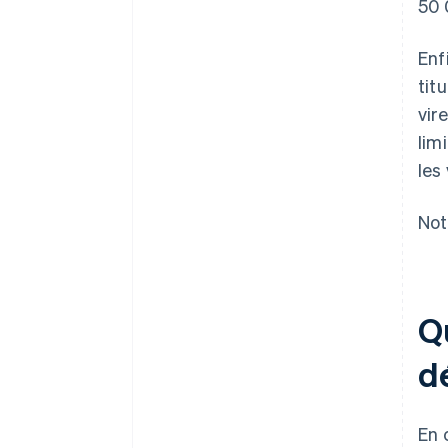
50 
Enf
tit
vir
lim
les
Not
Q
d
En 