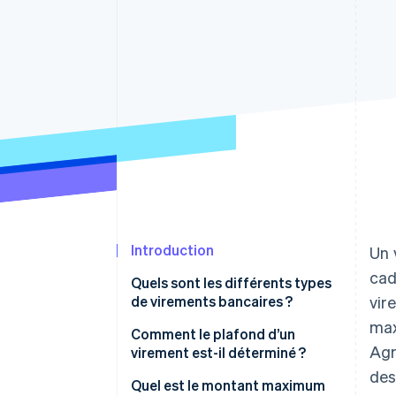
Authorization Boost
Acceptation optimisée
Link
Paiements accélérés
Financial Connections
Comptes financiers associés
Introduction
Un 
cad
Quels sont les différents types
de virements bancaires ?
vir
max
Comment le plafond d’un
Agr
virement est-il déterminé ?
des
Quel est le montant maximum