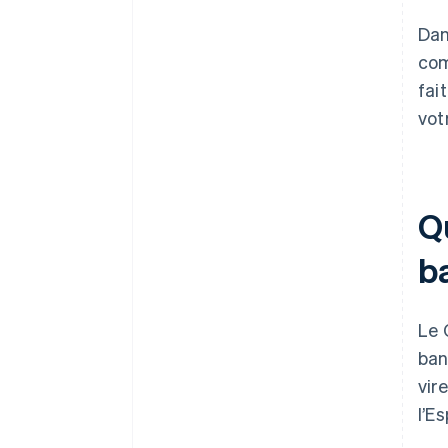
Dan
com
fai
vot
Q
b
Le 
ban
vir
l’E