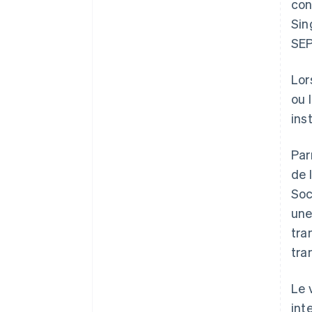
con
Sin
SEP
Lor
ou 
ins
Par
de 
Soc
une
tra
tra
Le 
int