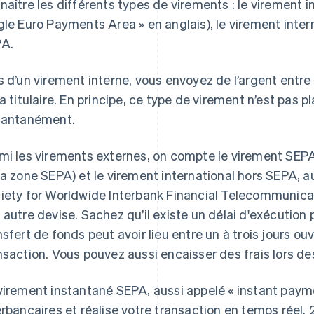
naître les différents types de virements : le virement i
gle Euro Payments Area » en anglais), le virement inter
A.
s d’un virement interne, vous envoyez de l’argent entr
la titulaire. En principe, ce type de virement n’est pas 
tantanément.
mi les virements externes, on compte le virement SEPA
la zone SEPA) et le virement international hors SEPA, 
iety for Worldwide Interbank Financial Telecommunicati
 autre devise. Sachez qu’il existe un délai d'exécution 
nsfert de fonds peut avoir lieu entre un à trois jours ouvr
nsaction. Vous pouvez aussi encaisser des frais lors d
virement instantané SEPA, aussi appelé « instant paymen
erbancaires et réalise votre transaction en temps réel,