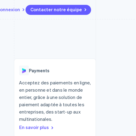
onnexion
Contacter notre équipe
Ressources
Écosystème
Contact
t marketplaces
Plus
Intégrations d'applications
Partenaires
Contacter notre équipe
Product roadmap
elle
Exemples de code
Stripe App Marketplace
Devenir partenaire
Découvrez les prochaines
r les
Blog des développeurs
évolutions
rs
État de l'API
 platforms
Radar
ciers intégrés
Payments
Prévention de la fraude
ratif
es et virtuelles
Atlas
Acceptez des paiements en ligne,
Constitution de start-up
en personne et dans le monde
Climate
entier, grâce à une solution de
Élimination du carbone
paiement adaptée à toutes les
Identity
entreprises, des start-up aux
Vérification de l'identité
multinationales.
En savoir plus