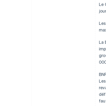
Le 
jou
Les
max
La 
imp
gro
000
BNP
Les
rev
déf
fau