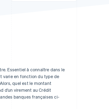
Stripe Sessions 2026
Découvrez comment
Stripe construit
l’infrastructure
économique de l’IA.
Regarder la vidéo
re. Essentiel à connaître dans le
t varie en fonction du type de
 Alors, quel est le montant
nd d’un virement au Crédit
randes banques françaises ci-