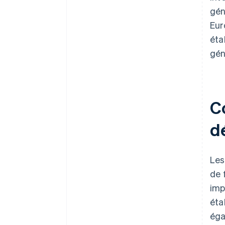
gén
Eur
éta
gén
C
d
Les
de 
imp
éta
éga