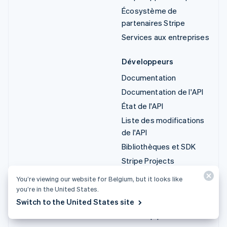
Écosystème de
partenaires Stripe
Services aux entreprises
Développeurs
Documentation
Documentation de l'API
État de l'API
Liste des modifications
de l'API
Bibliothèques et SDK
Stripe Projects
Blog du développeur
You’re viewing our website for Belgium, but it looks like
you’re in the United States.
Ressources
Entreprise
Switch to the United States site
Guides
Roadmap produit