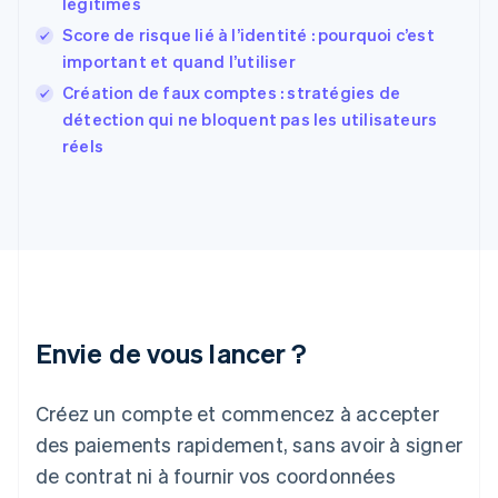
English
Svenska
légitimes
France
Score de risque lié à l’identité : pourquoi c’est
Français
English
important et quand l’utiliser
Gibraltar
English
Création de faux comptes : stratégies de
Grèce
détection qui ne bloquent pas les utilisateurs
English
réels
Hongrie
English
Inde
English
Irlande
English
Italie
Italiano
English
Japon
Envie de vous lancer ?
日本語
English
Lettonie
Créez un compte et commencez à accepter
English
Liechtenstein
des paiements rapidement, sans avoir à signer
Deutsch
English
de contrat ni à fournir vos coordonnées
Lituanie