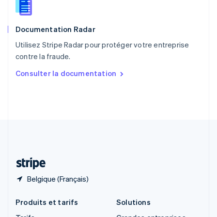
English
Roumanie
English
Documentation Radar
Royaume-Uni
English
Utilisez Stripe Radar pour protéger votre entreprise
Singapour
contre la fraude.
English
简体中文
Slovaquie
Consulter la documentation
English
Slovénie
English
Italiano
Suède
Svenska
English
Suisse
Deutsch
Français
Italiano
English
Thaïlande
ไทย
English
Belgique (Français)
Produits et tarifs
Solutions