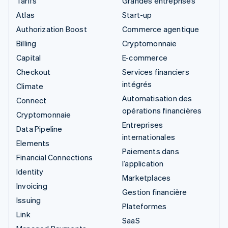
Tarifs
Grandes entreprises
Atlas
Start-up
Authorization Boost
Commerce agentique
Billing
Cryptomonnaie
Capital
E-commerce
Checkout
Services financiers
intégrés
Climate
Automatisation des
Connect
opérations financières
Cryptomonnaie
Entreprises
Data Pipeline
internationales
Elements
Paiements dans
Financial Connections
l’application
Identity
Marketplaces
Invoicing
Gestion financière
Issuing
Plateformes
Link
SaaS