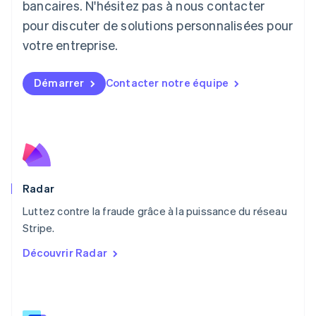
English
bancaires. N'hésitez pas à nous contacter
Luxembourg
pour discuter de solutions personnalisées pour
Français
Deutsch
English
Malaisie
votre entreprise.
English
简体中文
Malte
Démarrer
Contacter notre équipe
English
Mexique
Español
English
Norvège
English
Nouvelle-Zélande
English
Pays-Bas
Radar
Nederlands
English
Luttez contre la fraude grâce à la puissance du réseau
Pologne
English
Stripe.
Portugal
Découvrir Radar
Português
English
R.A.S. de Hong Kong, Chine
English
简体中文
République tchèque