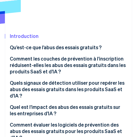
Découvrez les prochaines évolutions
Commerce en ligne
Radar
Prévention de la fraude
Écosystème
Atlas
Constitution de start-up
Introduction
Partenaires
Climate
Stripe App Marketplace
Qu’est-ce que l’abus des essais gratuits ?
Élimination du carbone
Identity
Comment les couches de prévention à l’inscription
Vérification de l'identité
réduisent-elles les abus des essais gratuits dans les
produits SaaS et d’IA ?
Quels signaux de détection utiliser pour repérer les
abus des essais gratuits dans les produits SaaS et
d’IA ?
Stripe Sessions 2026
Découvrez comment Stripe construit l’infrastructure écono
Quel est l’impact des abus des essais gratuits sur
Regarder la vidéo
les entreprises d’IA ?
Comment évaluer les logiciels de prévention des
abus des essais gratuits pour les produits SaaS et