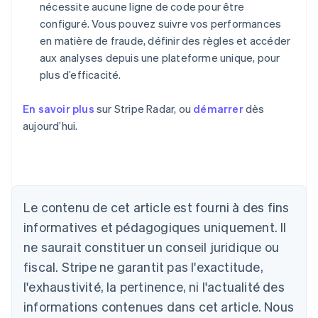
nécessite aucune ligne de code pour être
configuré. Vous pouvez suivre vos performances
en matière de fraude, définir des règles et accéder
aux analyses depuis une plateforme unique, pour
plus d’efficacité.
En savoir plus
sur Stripe Radar, ou
démarrer
dès
aujourd’hui.
Allemagne
Le contenu de cet article est fourni à des fins
Deutsch
English
Australie
informatives et pédagogiques uniquement. Il
English
ne saurait constituer un conseil juridique ou
Autriche
Deutsch
English
fiscal. Stripe ne garantit pas l'exactitude,
Belgique
l'exhaustivité, la pertinence, ni l'actualité des
Nederlands
Français
Deutsch
English
Brésil
informations contenues dans cet article. Nous