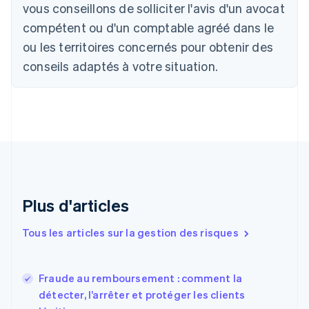
Português
English
vous conseillons de solliciter l'avis d'un avocat
Bulgarie
compétent ou d'un comptable agréé dans le
English
Canada
ou les territoires concernés pour obtenir des
English
Français
conseils adaptés à votre situation.
Chine continentale
简体中文
English
Chypre
English
Croatie
English
Italiano
Danemark
English
Émirats arabes unis
English
Plus d'articles
Espagne
Español
English
Tous les articles sur la gestion des risques
Estonie
English
États-Unis
Fraude au remboursement : comment la
English
Español
简体中文
détecter, l’arrêter et protéger les clients
Finlande