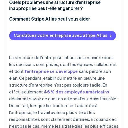
Quels problèmes une structure d’entreprise
inappropriée peut-elle engendrer ?
Comment Stripe Atlas peut vous aider
S’inscrire sur Atlas
Constituez votre entreprise avec Stripe Atlas
Accepter des paiements et effectuer des
opérations bancaires avant l’obtention de votre
numéro EIN
La structure de l’entreprise influe sur la manière dont
Achat dématérialisé des actions du fondateur
les décisions sont prises, dont les équipes collaborent
et dont
l’entreprise se développe
sans perdre son
Déclaration fiscale automatique au titre de
élan. Cependant, établir ou mettre en œuvre une
l’article 83(b)
structure d’entreprise n’est pas toujours facile. En
Documents juridiques d’entreprise de classe
effet, seulement
46 % des employés américains
mondiale
déclarent savoir ce que l’on attend d’eux dans leur rôle.
De ce fait, lorsque la structure est adaptée à
Une année gratuite de Stripe Payments, plus de
50 000 $ en crédits et remises partenaires
l’entreprise, le travail avance plus vite et les
responsabilités sont clairement définies. Et quand ceci
n’est pas le cas, même les stratégies les plus efficaces