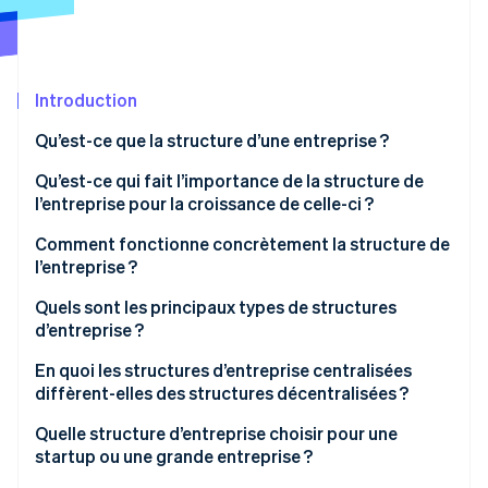
Découvrez les prochaines évolutions
Commerce en ligne
Radar
Prévention de la fraude
Écosystème
Introduction
Atlas
Constitution de start-up
Partenaires
Qu’est-ce que la structure d’une entreprise ?
Climate
Stripe App Marketplace
Élimination du carbone
Qu’est-ce qui fait l’importance de la structure de
l’entreprise pour la croissance de celle-ci ?
Identity
Vérification de l'identité
Comment fonctionne concrètement la structure de
l’entreprise ?
Quels sont les principaux types de structures
d’entreprise ?
Stripe Sessions 2026
En quoi les structures d’entreprise centralisées
Découvrez comment Stripe construit l’infrastructure écono
diffèrent-elles des structures décentralisées ?
Regarder la vidéo
Quelle structure d’entreprise choisir pour une
startup ou une grande entreprise ?