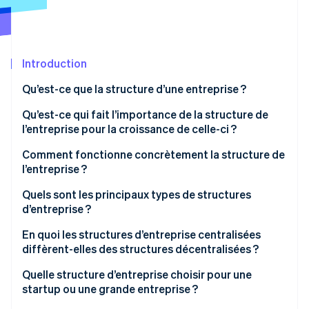
Découvrez les prochaines évolutions
Commerce en ligne
Radar
Prévention de la fraude
Écosystème
Introduction
Atlas
Constitution de start-up
Partenaires
Qu’est-ce que la structure d’une entreprise ?
Climate
Stripe App Marketplace
Élimination du carbone
Qu’est-ce qui fait l’importance de la structure de
l’entreprise pour la croissance de celle-ci ?
Identity
Vérification de l'identité
Comment fonctionne concrètement la structure de
l’entreprise ?
Quels sont les principaux types de structures
d’entreprise ?
Stripe Sessions 2026
En quoi les structures d’entreprise centralisées
Découvrez comment Stripe construit l’infrastructure écono
diffèrent-elles des structures décentralisées ?
Regarder la vidéo
Quelle structure d’entreprise choisir pour une
startup ou une grande entreprise ?