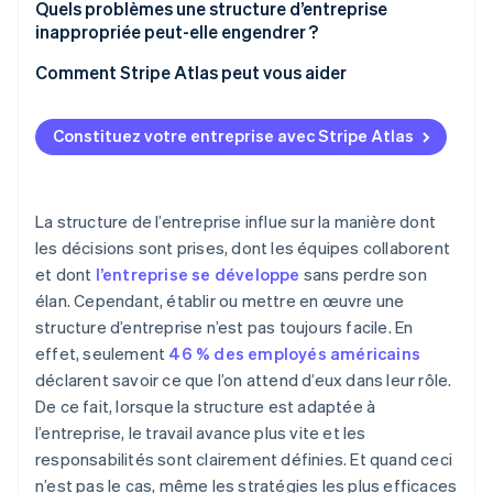
Quels problèmes une structure d’entreprise
inappropriée peut-elle engendrer ?
Comment Stripe Atlas peut vous aider
S’inscrire sur Atlas
Constituez votre entreprise avec Stripe Atlas
Accepter des paiements et effectuer des
opérations bancaires avant l’obtention de votre
numéro EIN
La structure de l’entreprise influe sur la manière dont
Achat dématérialisé des actions du fondateur
les décisions sont prises, dont les équipes collaborent
et dont
l’entreprise se développe
sans perdre son
Déclaration fiscale automatique au titre de
élan. Cependant, établir ou mettre en œuvre une
l’article 83(b)
structure d’entreprise n’est pas toujours facile. En
Documents juridiques d’entreprise de classe
effet, seulement
46 % des employés américains
mondiale
déclarent savoir ce que l’on attend d’eux dans leur rôle.
De ce fait, lorsque la structure est adaptée à
Une année gratuite de Stripe Payments, plus de
50 000 $ en crédits et remises partenaires
l’entreprise, le travail avance plus vite et les
responsabilités sont clairement définies. Et quand ceci
n’est pas le cas, même les stratégies les plus efficaces