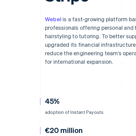
Authorization Boost
Acceptation optimisée
Link
Paiements accélérés
Webel
is a fast-growing platform b
Financial Connections
professionals offering personal and
Comptes financiers associés
hairstyling to tutoring. To better s
upgraded its financial infrastructu
reduce the engineering team’s opera
for international expansion.
45%
adoption of Instant Payouts
€20 million