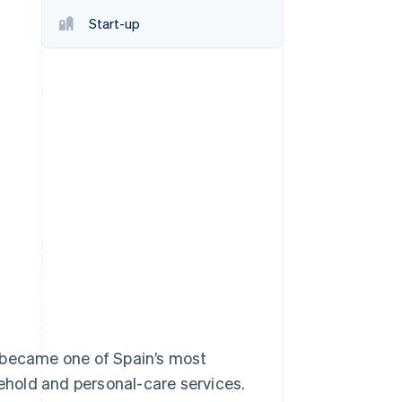
Start-up
Stripe Sessions 2026
Découvrez comment
Stripe construit
l’infrastructure
économique de l’IA.
Regarder la vidéo
 became one of Spain’s most
sehold and personal-care services.