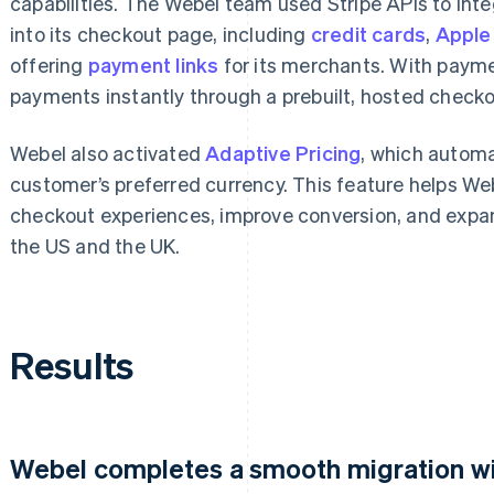
capabilities. The Webel team used Stripe APIs to in
into its checkout page, including
credit cards
,
Apple
offering
payment links
for its merchants. With paym
payments instantly through a prebuilt, hosted check
Webel also activated
Adaptive Pricing
, which automa
customer’s preferred currency. This feature helps We
checkout experiences, improve conversion, and expan
the US and the UK.
Results
Webel completes a smooth migration wit