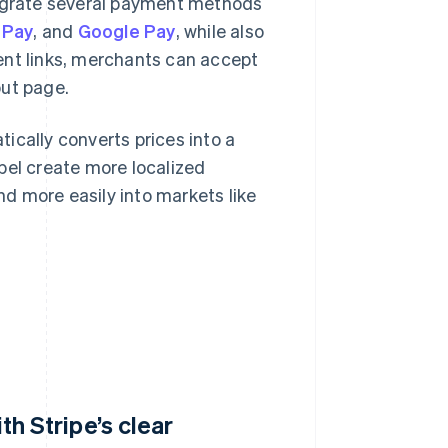
tegrate several payment methods
 Pay
, and
Google Pay
, while also
ent links, merchants can accept
out page.
tically converts prices into a
bel create more localized
d more easily into markets like
h Stripe’s clear