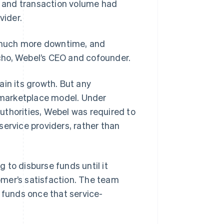
rs and transaction volume had
vider.
 much more downtime, and
cho, Webel’s CEO and cofounder.
in its growth. But any
marketplace model. Under
uthorities, Webel was required to
ervice providers, rather than
 to disburse funds until it
mer’s satisfaction. The team
 funds once that service-