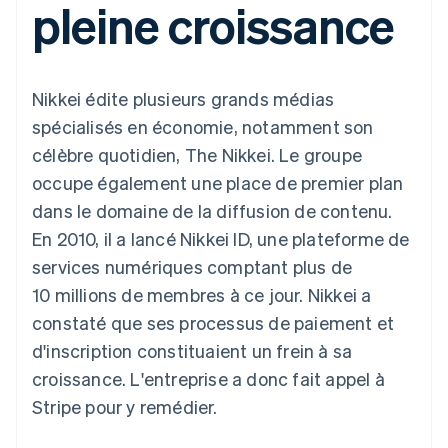
pleine croissance
UI flexibles
Recognition
l’application
Gérer des
Moyens de
Comptabilité
Entreprise
Marketplaces
abonnements
paiement
automatisée
Gestion financière
Proposer une
Accès à plus
Stripe Sigma
Feuille de route
Plateformes
facturation à l'usage
de 125
Rapports
produits
SaaS
Émettre des cartes
Nikkei édite plusieurs grands médias
Terminal
personnalisés
Sessions : conférence
bancaires adossées à
Paiements en
Data Pipeline
annuelle
des stablecoins
spécialisés en économie, notamment son
personne
Synchronisation
Carrières
Fournir et gérer des
célèbre quotidien, The Nikkei. Le groupe
Authorization
des données
Communiqués de
services avec des
Par secteur
Boost
presse
agents
occupe également une place de premier plan
Acceptation
Stripe Press
dans le domaine de la diffusion de contenu.
optimisée
Entreprises d'IA
Link
Économie des
En 2010, il a lancé Nikkei ID, une plateforme de
Paiements
créateurs
Ressources
Jeux
services numériques comptant plus de
accélérés
Contact
Hôtellerie, voyages et
Financial
10 millions de membres à ce jour. Nikkei a
loisirs
Intégrations
Connections
Contacter notre équipe
Assurance
d'applications
Comptes
constaté que ses processus de paiement et
Médias et
Exemples de code
financiers
Devenir partenaire
d'inscription constituaient un frein à sa
divertissements
Blog des développeurs
associés
Organisations à but
croissance. L'entreprise a donc fait appel à
non lucratif
État de l'API
Stripe pour y remédier.
Services aux
Plus
entreprises
Product roadmap
Secteur public