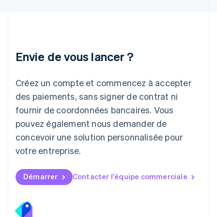
Japon
日本語
English
Lettonie
English
Liechtenstein
Envie de vous lancer ?
Deutsch
English
Lituanie
English
Créez un compte et commencez à accepter
Luxembourg
des paiements, sans signer de contrat ni
Français
Deutsch
English
Malaisie
fournir de coordonnées bancaires. Vous
English
简体中文
pouvez également nous demander de
Malte
concevoir une solution personnalisée pour
English
Mexique
votre entreprise.
Español
English
Norvège
English
Démarrer
Contacter l'équipe commerciale
Nouvelle-Zélande
English
Pays-Bas
Nederlands
English