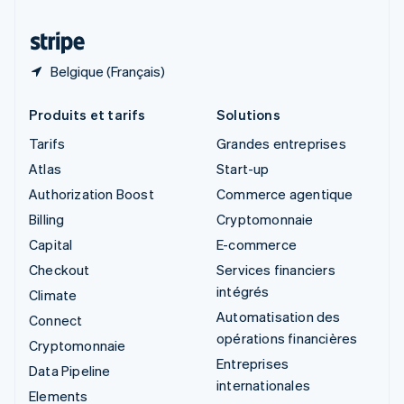
Thaïlande
ไทย
English
Belgique (Français)
Produits et tarifs
Solutions
Tarifs
Grandes entreprises
Atlas
Start-up
Authorization Boost
Commerce agentique
Billing
Cryptomonnaie
Capital
E-commerce
Checkout
Services financiers
intégrés
Climate
Automatisation des
Connect
opérations financières
Cryptomonnaie
Entreprises
Data Pipeline
internationales
Elements