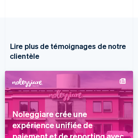
Australie
English
Autriche
Deutsch
English
Belgique
Nederlands
Français
Deutsch
English
Brésil
Lire plus de témoignages de notre
Português
English
clientèle
Bulgarie
English
Canada
English
Français
Chine continentale
简体中文
English
Chypre
English
Croatie
English
Italiano
Noleggiare crée une
Danemark
expérience unifiée de
English
Émirats arabes unis
paiement et de reporting avec
English