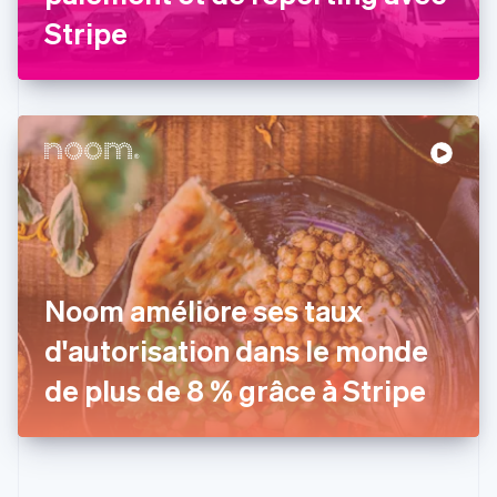
Espagne
Stripe
Español
English
Estonie
English
États-Unis
English
Español
简体中文
Finlande
English
Svenska
France
Français
English
Gibraltar
English
Grèce
Noom améliore ses taux
English
Hongrie
d'autorisation dans le monde
English
Inde
de plus de 8 % grâce à Stripe
English
Irlande
English
Italie
Italiano
English