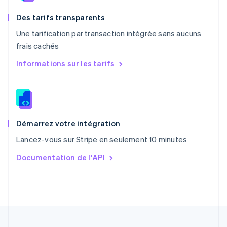
Pologne
English
Des tarifs transparents
Portugal
Une tarification par transaction intégrée sans aucuns
Português
English
frais cachés
R.A.S. de Hong Kong, Chine
English
简体中文
Informations sur les tarifs
République tchèque
English
Roumanie
English
Royaume-Uni
English
Démarrez votre intégration
Singapour
Lancez-vous sur Stripe en seulement 10 minutes
English
简体中文
Slovaquie
Documentation de l'API
English
Slovénie
English
Italiano
Suède
Svenska
English
Suisse
Deutsch
Français
Italiano
English