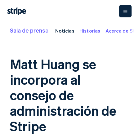
Deutsch
English
Australia
English
Austria
Deutsch
English
Sala de prensa
Noticias
Historias
Acerca de Str
Por etapa
Documentación
Aprender
Bélgica
Pagos
Ingresos
Gestión del
Nederlands
Français
Deutsch
English
dinero
Empresas
Documentación de
Blog
Brasil
Payments
Billing
Startups
Stripe
Historias de clientes
Português
English
Pagos
Ingresos
Treasury
Referencia de API
Guías
Bulgaria
Matt Huang se
electrónicos
recurrentes
Finanzas de la
Librerías y SDK
English
Managed
Metronome
Stripe Apps
empresa
Canadá
Payments
Cobro por
Global Payouts
incorpora al
Por caso de uso
Solución para
consumo
English
Français
Soporte
comerciantes
Suscripciones
China continental
Transferencias
Comercio agéntico
registrados
Payment links
Gestión de
a terceros
consejo de
简体中文
English
Guías
Criptomoneda
Obtener soporte
Pagos sin
suscripciones
Capital
Chipre
E-commerce
Planes de soporte
necesidad de
Invoicing
Financiación
English
Finanzas integradas
Aceptar pagos
gestionado
administración de
programación
Checkout
Único o
empresarial
Croacia
Automatización de
electrónicos
Servicios
IU de pago
recurrente
Crypto
English
Italiano
finanzas
Implementar un
profesionales
prediseñadas
Tax
Cartera, emisión
Dinamarca
Stripe
Empresas
proceso de compra
Elements
Automatiza el
de stablecoins
internacionales
prediseñado
English
Componentes
imp. sobre las
e
Vía de acceso
Pagos en la aplicación
Crear una plataforma o
Emiratos Árabes Unidos
flexibles de IU
ventas e IVA
Revenue
a
infraestructura
Marketplaces
un Marketplace
English