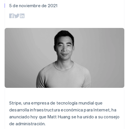
Métodos de
Recognition
Empresa
criptomonedas
de tarjetas
Gestión del dinero
Gestionar
5 de noviembre de 2021
pago
Automatización
Eslovaquia
Plataformas
suscripciones
Acceso a más
contable
Compras de
Hoja de ruta del
English
SaaS
Ofrecer cobro por
de 125
Stripe Sigma
criptomoneda
producto
Eslovenia
consumo
Terminal
Informes
integrables
Conferencia anual
Emitir tarjetas
English
Italiano
Pagos en
personalizados
Sessions
respaldadas por
España
persona
Data Pipeline
Empleos
monedas estables
Español
English
Por sector
Authorization
Sincronización
Sala de prensa
Aprovisiona y gestiona
Estados Unidos
Boost
de datos
Stripe Press
servicios con agentes
English
Español
简体中文
Optimizaciones
Empresas de IA
Estonia
de aceptación
Economía de los
Link
creadores
English
Proceso de
Juegos
Finlandia
Contacto
Recursos
Hostelería, viajes y ocio
compra
English
Svenska
acelerado
Financial
Francia
Contacta con ventas
Seguros
Integraciones de
Connections
Conviértete en socio
Français
English
Medios de
aplicaciones
Datos de ctas.
Gibraltar
comunicación y
Ejemplos de código
financieras
English
entretenimiento
Blog de
vinculadas
Grecia
Organizaciones sin
desarrolladores
Stripe, una empresa de tecnología mundial que
English
fines de lucro
Estado de la API
desarrolla infraestructura económica para Internet, ha
Hungría
Servicios
anunciado hoy que Matt Huang se ha unido a su consejo
Más
profesionales
English
Product roadmap
Sector público
India
de administración.
Ver lo que viene
Minorista
English