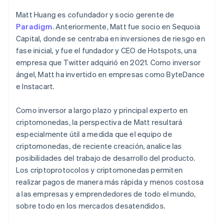
Irlanda
Radar
Matt Huang es cofundador y socio gerente de
English
Prevención de fraude
Paradigm
. Anteriormente, Matt fue socio en Sequoia
Italia
Ecosistema
Atlas
Capital, donde se centraba en inversiones de riesgo en
Italiano
English
Constitución de una startup
fase inicial, y fue el fundador y CEO de Hotspots, una
Japón
Socios
Climate
empresa que Twitter adquirió en 2021. Como inversor
Stripe App Marketplace
日本語
English
Eliminación de dióxido de carbono
Letonia
ángel, Matt ha invertido en empresas como ByteDance
English
e Instacart.
Identity
Liechtenstein
Verificación de identidad en línea
Deutsch
English
Como inversor a largo plazo y principal experto en
Lituania
criptomonedas, la perspectiva de Matt resultará
English
Luxemburgo
especialmente útil a medida que el equipo de
Français
Deutsch
English
criptomonedas, de reciente creación, analice las
Sesiones de Stripe 2026
Malasia
posibilidades del trabajo de desarrollo del producto.
Descubre cómo Stripe construye la infraestructura económi
English
简体中文
Los criptoprotocolos y criptomonedas permiten
Mirar ahora
Malta
realizar pagos de manera más rápida y menos costosa
English
México
a las empresas y emprendedores de todo el mundo,
Español
English
sobre todo en los mercados desatendidos.
Noruega
English