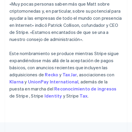
«Muy pocas personas saben más que Matt sobre
Nueva Zelandia
criptomonedas y, en particular, sobre su potencial para
English
Países Bajos
ayudar a las empresas de todo el mundo con presencia
Nederlands
English
en Internet» indicó Patrick Collison, cofundador y CEO
Polonia
de Stripe. «Estamos encantados de que se una a
English
nuestro consejo de administración».
Portugal
Português
English
Este nombramiento se produce mientras Stripe sigue
RAE de Hong Kong, China
expandiéndose más allá de la aceptación de pagos
English
简体中文
Reino Unido
básicos, con anuncios recientes que incluyen las
English
adquisiciones de
Recko
y
TaxJar
, asociaciones con
República Checa
Klarna
y
UnionPay International
, además de la
English
puesta en marcha del
Reconocimiento de ingresos
Rumania
de Stripe , Stripe
Identity
y Stripe
Tax
.
English
Singapur
English
简体中文
Suecia
Svenska
English
Suiza
Deutsch
Français
Italiano
English