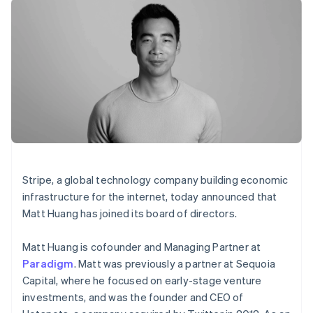
Toegang tot meer
Data Pipeline
Bedrijf
English
Marktplaatsen
Gegevenssynchronisatie
dan 125
Italië
Geldbeheer
Facturatie naar gebruik
Terminal
Productroadmap
Platforms
bieden
Italiano
English
Fysieke betalingen
Jaarlijks congres
SaaS
Betaalkaarten uitgeven
Japan
Authorization
Sessions
die door stablecoins
日本語
English
Boost
Vacatures
worden gedekt
Kroatië
Optimaliseer de
Stripe Newsroom
Diensten voorzien en
English
Italiano
acceptatie
Stripe Press
beheren met agents
Per branche
Letland
Link
Versneld afrekenen
English
Financial
AI-bedrijven
Liechtenstein
Connections
Creator economy
Contact
Deutsch
English
Bronnen
Data gekoppelde
Gaming
Litouwen
rekeningen
Horeca, reizen en vrije
Neem contact op
English
Stripe, a global technology company building economic
tijd
App-integraties
Partner worden
Luxemburg
infrastructure for the internet, today announced that
Verzekering
Voorbeelden van code
Français
Deutsch
English
Media en entertainment
Developerblog
Matt Huang has joined its board of directors.
API-status
Maleisië
Meer
Non-profitorganisaties
English
简体中文
Product roadmap
Matt Huang is cofounder and Managing Partner at
Malta
Ontdek wat er in het verschiet ligt
Professionele
Paradigm
. Matt was previously a partner at Sequoia
English
dienstverlening
Radar
Mexico
Capital, where he focused on early-stage venture
Publieke sector
Fraudepreventie
Español
English
investments, and was the founder and CEO of
Detailhandel
Nederland
Atlas