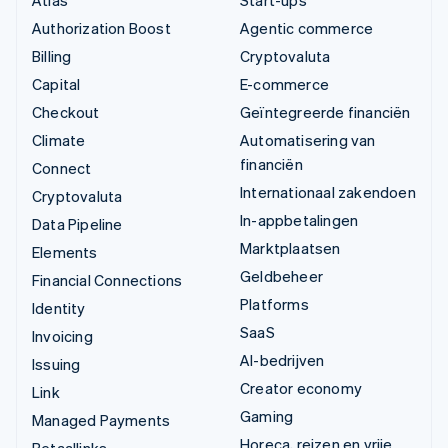
Atlas
Start-ups
Authorization Boost
Agentic commerce
Billing
Cryptovaluta
Capital
E-commerce
Checkout
Geïntegreerde financiën
Climate
Automatisering van
financiën
Connect
Internationaal zakendoen
Cryptovaluta
In-appbetalingen
Data Pipeline
Marktplaatsen
Elements
Geldbeheer
Financial Connections
Platforms
Identity
SaaS
Invoicing
AI-bedrijven
Issuing
Creator economy
Link
Gaming
Managed Payments
Horeca, reizen en vrije