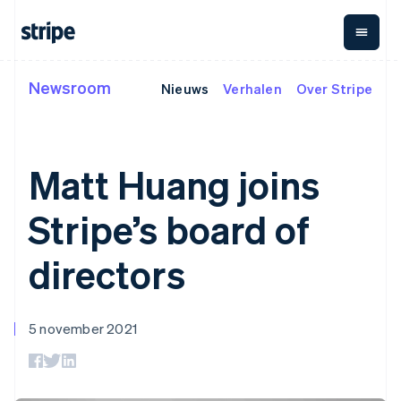
English
Denemarken
English
Duitsland
Deutsch
English
Newsroom
Nieuws
Verhalen
Over Stripe
Per fase
Documentatie
Meer informatie
Betalingen
Omzet
Geld
Estland
English
Grote ondernemingen
Stripe-documentatie
Blog
Finland
Payments
Billing
Glob
Start-ups
API-referentie
Ervaringen van klanten
Online betalingen
Terugkerende inkomsten
Payo
English
Svenska
Library's en SDK's
Whitepapers
Matt Huang joins
Uitbe
Frankrijk
Managed
Metronome
Stripe Apps
Payments
Facturatie naar gebruik
aan 
Français
English
Merchant of
Abonnementen
Cry
Gibraltar
Stripe’s board of
Per toepassing
record-oplossing
Abonnementsbeheer
Infra
English
Support
Payment links
Invoicing
voor 
Whitepapers
Griekenland
Agentic commerce
Betalingen zonder
Eenmalig of terugkerend
uitgi
Cryp
directors
Cryptovaluta
Ondersteuning
English
code
Tax
onr
stabl
E-commerce
Online betalingen
Beheerde support op
Hongarije
Autom. omzetbelasting
Integ
Checkout
en
Geïntegreerde
ontvangen
maat
Kant-en-klare
+ btw
crypt
English
betaa
financiën
Een kant-en-klaar
Professionele
betalingsinterfaces
Revenue Recognition
aank
Hongkong SAR, China
5 november 2021
Automatisering van
afrekenproces
dienstverlening
Automatische
Elements
English
简体中文
financiën
implementeren
Flexibele UI-
boekhouding
Ierland
Internationaal
Een platform of
componenten
Stripe Sigma
English
zakendoen
marktplaats opzetten
Rapporten op maat
Betaalmethoden
India
In-appbetalingen
Abonnementen beheren