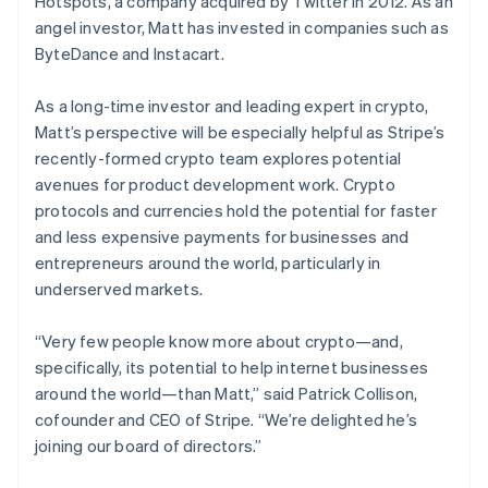
Hotspots, a company acquired by Twitter in 2012. As an
Nederlands
English
Oprichting van een start-up
angel investor, Matt has invested in companies such as
Nieuw-Zeeland
ByteDance and Instacart.
Climate
Ecosysteem
English
CO₂-verwijdering
Noorwegen
Partners
English
As a long-time investor and leading expert in crypto,
Identity
Stripe App Marketplace
Oostenrijk
Online identiteitsverificatie
Matt’s perspective will be especially helpful as Stripe’s
Deutsch
English
recently-formed crypto team explores potential
Polen
avenues for product development work. Crypto
English
Portugal
protocols and currencies hold the potential for faster
Português
English
and less expensive payments for businesses and
Stripe Sessions 2026
Roemenië
entrepreneurs around the world, particularly in
Ontdek hoe Stripe de economische infrastructuu
English
underserved markets.
Nu bekijken
Singapore
English
简体中文
Slovenië
“Very few people know more about crypto—and,
English
Italiano
specifically, its potential to help internet businesses
Slowakije
around the world—than Matt,” said Patrick Collison,
English
cofounder and CEO of Stripe. “We’re delighted he’s
Spanje
joining our board of directors.”
Español
English
Thailand