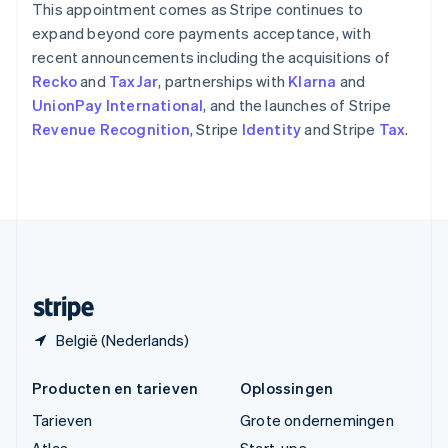
This appointment comes as Stripe continues to
ไทย
English
Tsjechië
expand beyond core payments acceptance, with
English
recent announcements including the acquisitions of
Vasteland van China
Recko
and
TaxJar
, partnerships with
Klarna
and
简体中文
English
UnionPay International
, and the launches of Stripe
Verenigd Koninkrijk
Revenue Recognition
, Stripe
Identity
and Stripe
Tax
.
English
Verenigde Arabische Emiraten
English
Verenigde Staten
English
Español
简体中文
Zweden
Svenska
English
Zwitserland
Deutsch
Français
Italiano
English
België (Nederlands)
Producten en tarieven
Oplossingen
Tarieven
Grote ondernemingen