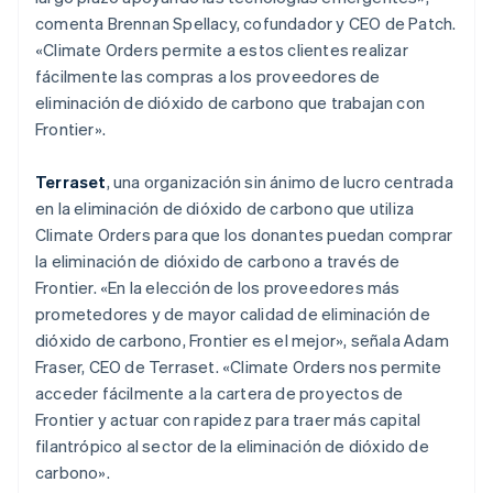
Lituania
comenta Brennan Spellacy, cofundador y CEO de Patch.
English
Luxemburgo
«Climate Orders permite a estos clientes realizar
Français
Deutsch
English
fácilmente las compras a los proveedores de
Malasia
eliminación de dióxido de carbono que trabajan con
English
简体中文
Frontier».
Malta
English
México
Terraset
, una organización sin ánimo de lucro centrada
Español
English
en la eliminación de dióxido de carbono que utiliza
Noruega
Climate Orders para que los donantes puedan comprar
English
la eliminación de dióxido de carbono a través de
Nueva Zelandia
Frontier. «En la elección de los proveedores más
English
Países Bajos
prometedores y de mayor calidad de eliminación de
Nederlands
English
dióxido de carbono, Frontier es el mejor», señala Adam
Polonia
Fraser, CEO de Terraset. «Climate Orders nos permite
English
acceder fácilmente a la cartera de proyectos de
Portugal
Frontier y actuar con rapidez para traer más capital
Português
English
filantrópico al sector de la eliminación de dióxido de
RAE de Hong Kong, China
carbono».
English
简体中文