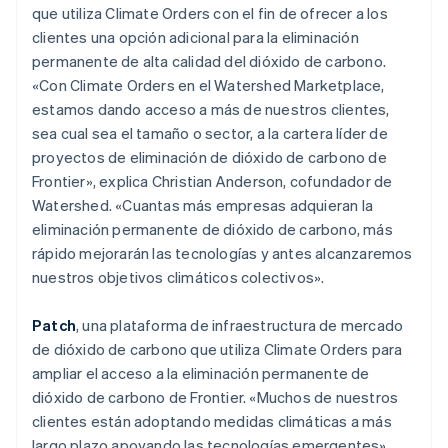
Finlandia
que utiliza Climate Orders con el fin de ofrecer a los
English
Svenska
clientes una opción adicional para la eliminación
Francia
permanente de alta calidad del dióxido de carbono.
Français
English
Gibraltar
«Con Climate Orders en el Watershed Marketplace,
English
estamos dando acceso a más de nuestros clientes,
Grecia
sea cual sea el tamaño o sector, a la cartera líder de
English
proyectos de eliminación de dióxido de carbono de
Hungría
Frontier», explica Christian Anderson, cofundador de
English
India
Watershed. «Cuantas más empresas adquieran la
English
eliminación permanente de dióxido de carbono, más
Irlanda
rápido mejorarán las tecnologías y antes alcanzaremos
English
nuestros objetivos climáticos colectivos».
Italia
Italiano
English
Patch
, una plataforma de infraestructura de mercado
Japón
de dióxido de carbono que utiliza Climate Orders para
日本語
English
Letonia
ampliar el acceso a la eliminación permanente de
English
dióxido de carbono de Frontier. «Muchos de nuestros
Liechtenstein
clientes están adoptando medidas climáticas a más
Deutsch
English
largo plazo apoyando las tecnologías emergentes»,