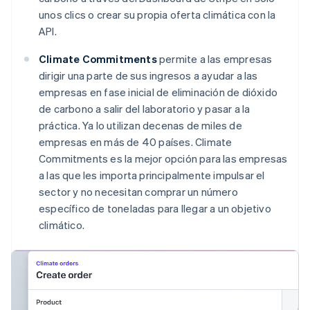
unos clics o crear su propia oferta climática con la
API.
Climate Commitments
permite a las empresas
dirigir una parte de sus ingresos a ayudar a las
empresas en fase inicial de eliminación de dióxido
de carbono a salir del laboratorio y pasar a la
práctica. Ya lo utilizan decenas de miles de
empresas en más de 40 países. Climate
Alemania
Commitments es la mejor opción para las empresas
Deutsch
English
Australia
a las que les importa principalmente impulsar el
English
sector y no necesitan comprar un número
Austria
específico de toneladas para llegar a un objetivo
Deutsch
English
climático.
Bélgica
Nederlands
Français
Deutsch
English
Brasil
Português
English
Bulgaria
English