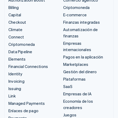
Authorization Boost
Comercio agéntico
Billing
Criptomoneda
Capital
E-commerce
Checkout
Finanzas integradas
Climate
Automatización de
finanzas
Connect
Empresas
Criptomoneda
internacionales
Data Pipeline
Pagos en la aplicación
Elements
Marketplaces
Financial Connections
Gestión del dinero
Identity
Plataformas
Invoicing
SaaS
Issuing
Empresas de IA
Link
Economía de los
Managed Payments
creadores
Enlaces de pago
Juegos