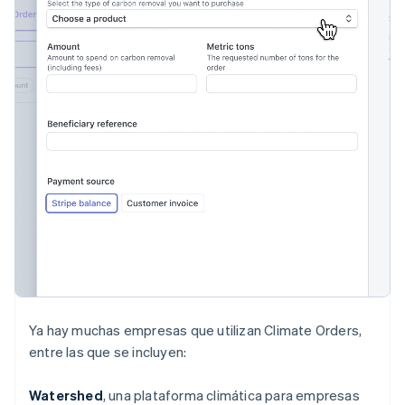
Canadá
English
Français
China continental
简体中文
English
Chipre
English
Croacia
English
Italiano
Dinamarca
English
Emiratos Árabes Unidos
English
Eslovaquia
English
Eslovenia
English
Italiano
España
Español
English
Ya hay muchas empresas que utilizan Climate Orders,
Estados Unidos
entre las que se incluyen:
English
Español
简体中文
Estonia
English
Watershed
, una plataforma climática para empresas