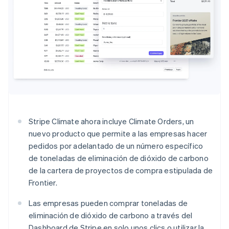
Radar
Prevención de fraude
Ecosistema
Atlas
Constitución de una startup
Socios
Climate
Stripe App Marketplace
Eliminación de dióxido de carbono
Identity
Verificación de identidad en línea
Stripe Climate ahora incluye Climate Orders, un
nuevo producto que permite a las empresas hacer
pedidos por adelantado de un número específico
Sesiones de Stripe 2026
de toneladas de eliminación de dióxido de carbono
Descubre cómo Stripe construye la infraestructura económi
de la cartera de proyectos de compra estipulada de
Mirar ahora
Frontier.
Las empresas pueden comprar toneladas de
eliminación de dióxido de carbono a través del
Dashboard de Stripe en solo unos clics o utilizar la