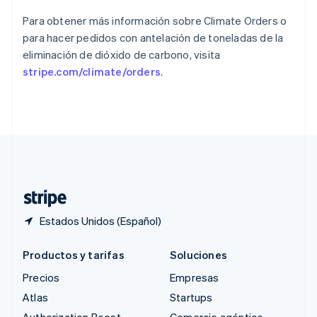
Reino Unido
English
Para obtener más información sobre Climate Orders o
República Checa
para hacer pedidos con antelación de toneladas de la
English
eliminación de dióxido de carbono, visita
Rumania
stripe.com/climate/orders
.
English
Singapur
English
简体中文
Suecia
Svenska
English
Suiza
Deutsch
Français
Italiano
English
Tailandia
ไทย
English
Estados Unidos (Español)
Productos y tarifas
Soluciones
Precios
Empresas
Atlas
Startups