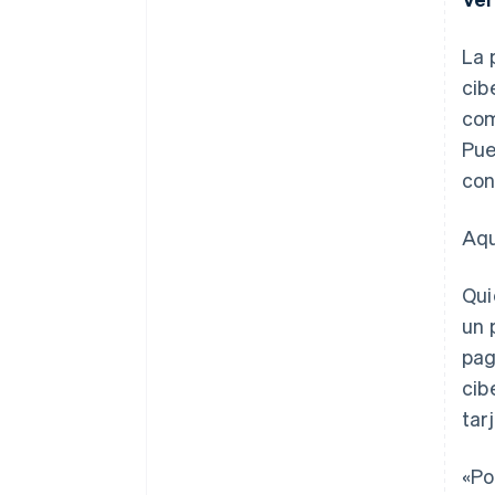
La 
cib
com
Pue
cono
Aqu
Qui
un 
pag
cib
tar
«Po