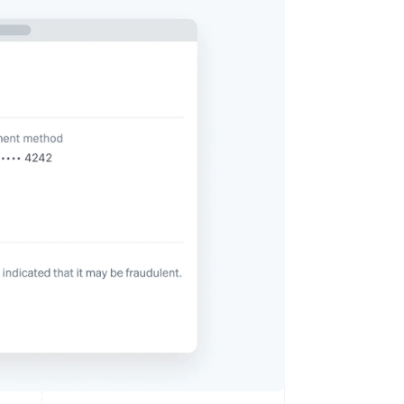
Sesiones de Stripe
2026
Descubre cómo Stripe
construye la
infraestructura
económica para la IA.
Mirar ahora