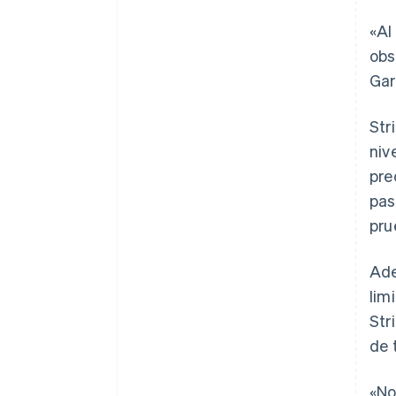
«Al
obs
Gar
Str
niv
pre
pas
pru
Ade
lim
Str
de 
«No