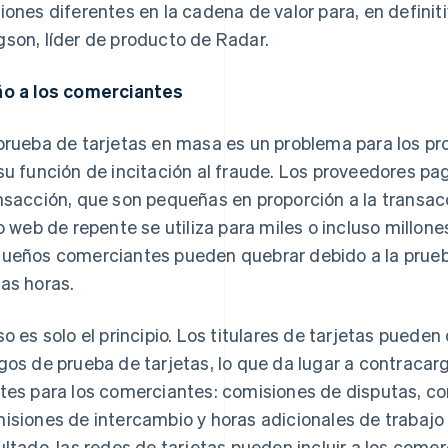
iones diferentes en la cadena de valor para, en definiti
son, líder de producto de Radar.
o a los comerciantes
prueba de tarjetas en masa es un problema para los pr
su función de incitación al fraude. Los proveedores pa
nsacción, que son pequeñas en proporción a la transa
io web de repente se utiliza para miles o incluso millon
ueños comerciantes pueden quebrar debido a la prueba
as horas.
so es solo el principio. Los titulares de tarjetas puede
gos de prueba de tarjetas, lo que da lugar a contraca
tes para los comerciantes: comisiones de disputas, co
isiones de intercambio y horas adicionales de trabajo
ultado, las redes de tarjetas pueden incluir a los come