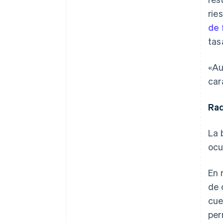
rie
de 
tas
«Au
car
Rad
La 
ocu
En 
de 
cue
per