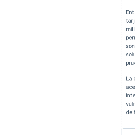
Ent
tar
mil
per
son
sol
pru
La 
ace
Int
vul
de 