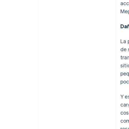
acc
Meg
Dañ
La 
de 
tra
sit
peq
poc
Y e
car
cos
com
res