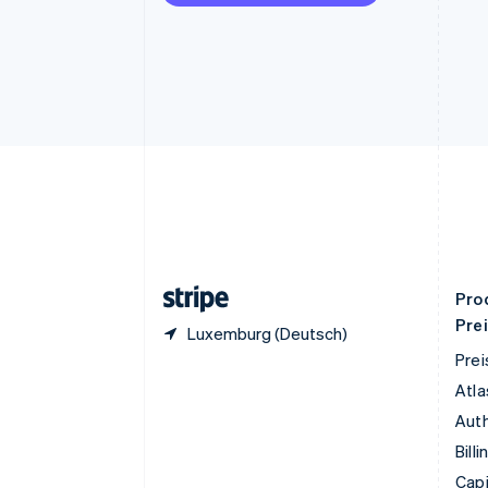
Deutsch
English
Estland
English
Festlandchina
简体中文
English
Finnland
English
Svenska
Frankreich
Français
English
Gibraltar
English
Griechenland
English
Pro
Pre
Luxemburg (Deutsch)
Prei
Atla
Auth
Billi
Capi