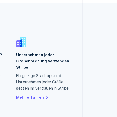
?
Unternehmen jeder
Größenordnung verwenden
Slowenien
Stripe
n
English
Italiano
Sonderverwaltungsregion
e
Ehrgeizige Start-ups und
Hongkong, China
Unternehmen jeder Größe
English
简体中文
setzen Ihr Vertrauen in Stripe.
Spanien
Mehr erfahren
Español
English
Thailand
ไทย
English
Tschechische Republik