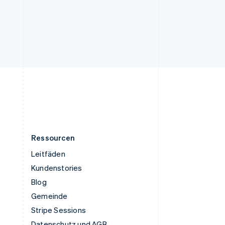
English
Ungarn
English
Vereinigte Arabische Emirate
English
Vereinigte Staaten
English
Español
简体中文
Vereinigtes Königreich
English
Zypern
English
Ressourcen
Leitfäden
Kundenstories
Blog
Gemeinde
Stripe Sessions
Datenschutz und AGB