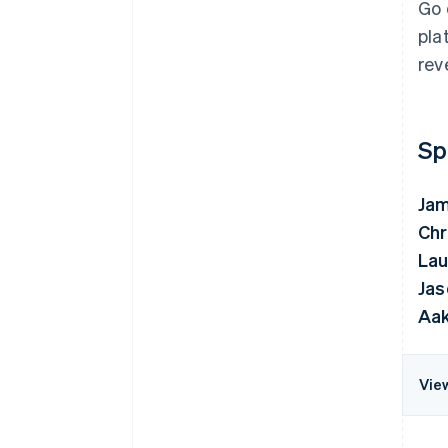
Go 
pla
rev
Sp
Jam
Chr
Lau
Jas
Aa
Vie