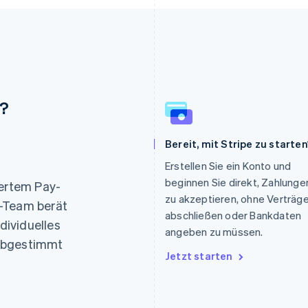
n?
Bereit, mit Stripe zu starten
Erstellen Sie ein Konto und
Indien
Mexiko
beginnen Sie direkt, Zahlunge
English
Español
English
iertem Pay-
Irland
Neuseeland
zu akzeptieren, ohne Verträg
s-Team berät
English
English
abschließen oder Bankdaten
ndividuelles
Italien
Niederlande
angeben zu müssen.
Italiano
English
Nederlands
English
 abgestimmt
Japan
Norwegen
Jetzt starten
日本語
English
English
Kanada
Österreich
English
Français
Deutsch
English
Kroatien
Polen