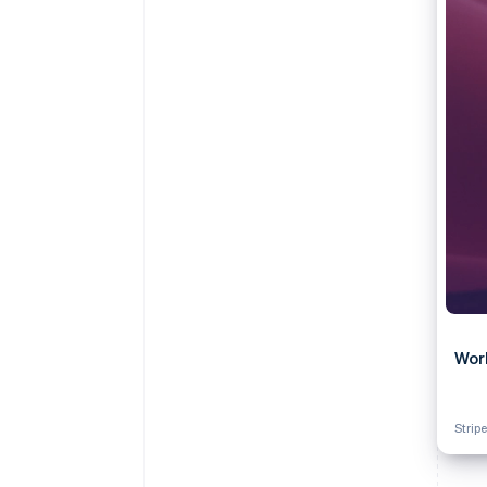
Optimierung der
Datensynchronisier
Autorisierungsraten
Link
Beschleunigter Bezahlvorgang
Financial Connections
Verbundene Finanzdaten
Wor
Strip