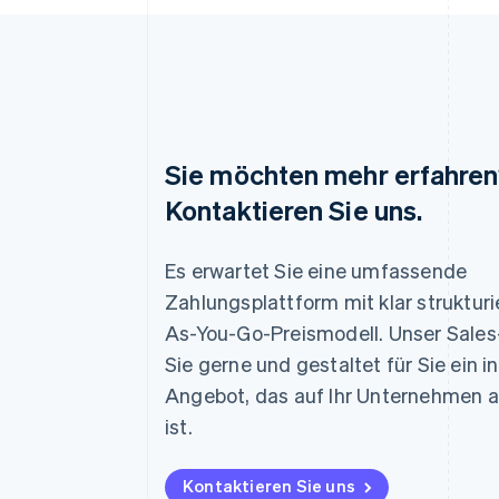
Sie möchten mehr erfahre
Kontaktieren Sie uns.
Es erwartet Sie eine umfassende
Australien
English
Zahlungsplattform mit klar struktur
Belgien
As-You-Go-Preismodell. Unser Sale
Nederlands
Français
Deutsch
English
Sie gerne und gestaltet für Sie ein i
Brasilien
Português
English
Angebot, das auf Ihr Unternehmen
Bulgarien
ist.
English
Dänemark
English
Kontaktieren Sie uns
Deutschland