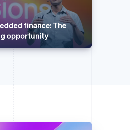
edded finance: The
ng opportunity