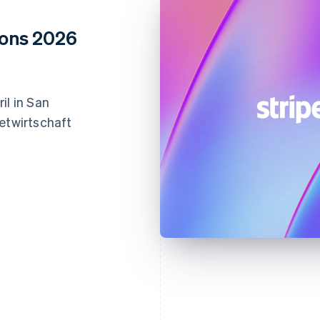
ions 2026
il in San
netwirtschaft