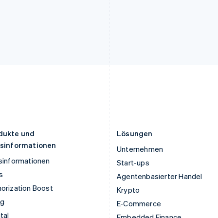
English
Italiano
English
Lettland
Portugal
English
Português
English
Liechtenstein
Rumänien
Deutsch
English
English
Litauen
Schweden
English
Svenska
English
Luxemburg
Schweiz
Français
Deutsch
English
Deutsch
Français
Italiano
English
Malaysia
Singapur
English
简体中文
English
简体中文
Malta
Slowakei
English
English
dukte und
Lösungen
isinformationen
Unternehmen
sinformationen
Start-ups
s
Agentenbasierter Handel
orization Boost
Krypto
ng
E-Commerce
tal
Embedded Finance