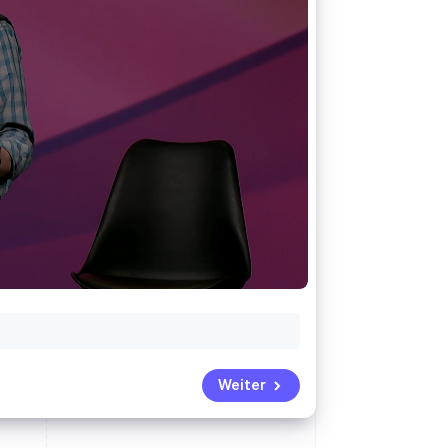
Stripe-Sessions 2026
Erfahren Sie, wie Stripe
Lösungen für die
Wirtschaftsinfrastruktur
für KI aufbaut.
Jetzt ansehen
Weiter