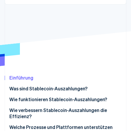
Betrugsprävention
Ecosystem
Atlas
Start-up-Gründung
Partner
Stripe App-Marktplatz
Climate
CO₂-Entnahme
Identity
Online-Identitätsprüfung
Einführung
Stripe-Sessions 2026
Erfahren Sie, wie Stripe Lösungen für die Wirts
Was sind Stablecoin-Auszahlungen?
Jetzt ansehen
Wie funktionieren Stablecoin-Auszahlungen?
1. Das Unternehmen veranlasst die Auszahlung
Wie verbessern Stablecoin-Auszahlungen die
Effizienz?
2. Das Geld wird in Stablecoin umgewandelt
Welche Prozesse und Plattformen unterstützen