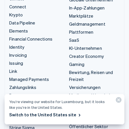
Connect
In-App-Zahlungen
Krypto
Marktplätze
Data Pipeline
Geldmanagement
Elements
Plattformen
Financial Connections
SaaS
Identity
KI-Unternehmen
Invoicing
Creator Economy
Issuing
Gaming
Link
Bewirtung, Reisen und
Managed Payments
Freizeit
Zahlungslinks
Versicherungen
Payments
Medien und Unterhaltung
You’re viewing our website for Luxembourg, but it looks
Payouts
Gemeinnützige
like you’re in the United States.
Organisationen
Radar
Switch to the United States site
Fachdienstleistungen
Revenue Recognition
Öffentlicher Sektor
Stripe Sigma