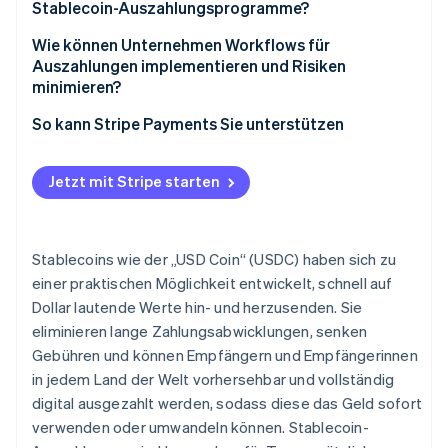
3. Die Zahlung wird über die Blockchain gesendet
Stablecoin-Auszahlungsprogramme?
4. Die Zahlungsabwicklung erfolgt binnen weniger
Kryptofähige Auszahlungsplattformen oder APIs
Wie können Unternehmen Workflows für
Minuten
Auszahlungen implementieren und Risiken
Wallets der Empfängerpersonen
minimieren?
5. Die Empfängerperson erhält die Zahlung
Compliance-Tools
Identifizieren Sie die richtigen Use Cases
So kann Stripe Payments Sie unterstützen
Überwachungs- und Berichterstattungssysteme
Wählen Sie Ihren Stablecoin und Ihr Netzwerk aus
Jetzt mit Stripe starten
Wählen Sie Ihren Verwahrdienstleister
Integrieren Sie einen Auszahlungsanbieter oder
erstellen Sie einen eigenen Workflow
Stablecoins wie der „USD Coin“ (USDC) haben sich zu
einer praktischen Möglichkeit entwickelt, schnell auf
Richten Sie Compliance-Regeln und
Dollar lautende Werte hin- und herzusenden. Sie
Berichterstattung ein
eliminieren lange Zahlungsabwicklungen, senken
Erarbeiten Sie ein klares Onboarding für Ihre
Gebühren und können Empfängern und Empfängerinnen
Empfänger/innen
in jedem Land der Welt vorhersehbar und vollständig
digital ausgezahlt werden, sodass diese das Geld sofort
Experimentieren, iterieren und skalieren Sie
verwenden oder umwandeln können. Stablecoin-