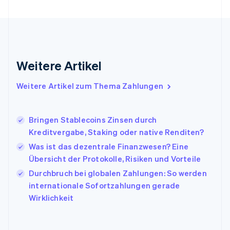
English
Griechenland
English
Indien
English
Weitere Artikel
Irland
English
Italien
Weitere Artikel zum Thema Zahlungen
Italiano
English
Japan
日本語
English
Bringen Stablecoins Zinsen durch
Kanada
Kreditvergabe, Staking oder native Renditen?
English
Français
Was ist das dezentrale Finanzwesen? Eine
Kroatien
English
Italiano
Übersicht der Protokolle, Risiken und Vorteile
Lettland
Durchbruch bei globalen Zahlungen: So werden
English
internationale Sofortzahlungen gerade
Liechtenstein
Wirklichkeit
Deutsch
English
Litauen
English
Luxemburg