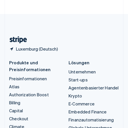
English
Vereinigte Staaten
English
Español
简体中文
Vereinigtes Königreich
English
Zypern
English
Luxemburg (Deutsch)
Produkte und
Lösungen
Preisinformationen
Unternehmen
Preisinformationen
Start-ups
Atlas
Agentenbasierter Handel
Authorization Boost
Krypto
Billing
E-Commerce
Capital
Embedded Finance
Checkout
Finanzautomatisierung
Climate
Globale Unternehmen