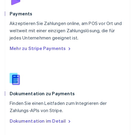
Svenska
English
Schweiz
Payments
Deutsch
Français
Italiano
English
Akzeptieren Sie Zahlungen online, am POS vor Ort und
Singapur
English
简体中文
weltweit mit einer einzigen Zahlungslösung, die für
Slowakei
jedes Unternehmen geeignet ist.
English
Mehr zu Stripe Payments
Slowenien
English
Italiano
Sonderverwaltungsregion Hongkong,
China
English
简体中文
Spanien
Español
English
Dokumentation zu Payments
Thailand
ไทย
English
Finden Sie einen Leitfaden zum Integrieren der
Tschechische Republik
Zahlungs-APIs von Stripe.
English
Ungarn
Dokumentation im Detail
English
Vereinigte Arabische Emirate