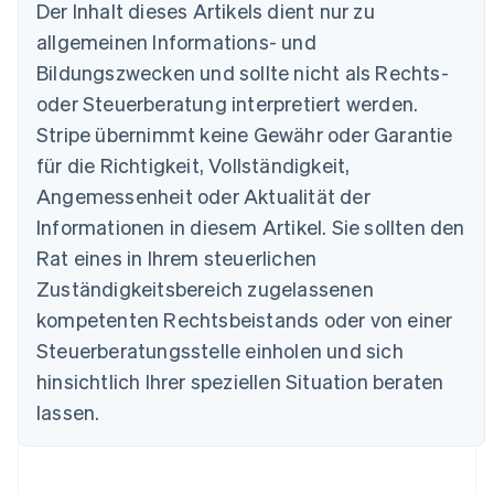
Der Inhalt dieses Artikels dient nur zu
allgemeinen Informations- und
Australien
Bildungszwecken und sollte nicht als Rechts-
English
Belgien
oder Steuerberatung interpretiert werden.
Nederlands
Français
Deutsch
English
Stripe übernimmt keine Gewähr oder Garantie
Brasilien
für die Richtigkeit, Vollständigkeit,
Português
English
Bulgarien
Angemessenheit oder Aktualität der
English
Informationen in diesem Artikel. Sie sollten den
Dänemark
English
Rat eines in Ihrem steuerlichen
Deutschland
Zuständigkeitsbereich zugelassenen
Deutsch
English
Estland
kompetenten Rechtsbeistands oder von einer
English
Steuerberatungsstelle einholen und sich
Festlandchina
hinsichtlich Ihrer speziellen Situation beraten
简体中文
English
Finnland
lassen.
English
Svenska
Frankreich
Français
English
Gibraltar