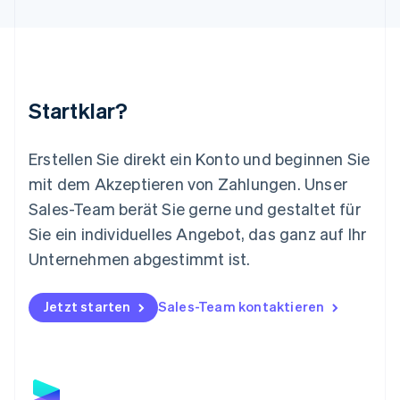
Français
Deutsch
English
Malaysia
English
简体中文
Malta
English
Startklar?
Mexiko
Español
English
Neuseeland
Erstellen Sie direkt ein Konto und beginnen Sie
English
mit dem Akzeptieren von Zahlungen. Unser
Niederlande
Nederlands
English
Sales-Team berät Sie gerne und gestaltet für
Norwegen
Sie ein individuelles Angebot, das ganz auf Ihr
English
Österreich
Unternehmen abgestimmt ist.
Deutsch
English
Polen
Jetzt starten
Sales-Team kontaktieren
English
Portugal
Português
English
Rumänien
English
Schweden