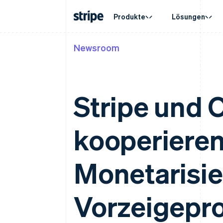
Produkte
Lösungen
Newsroom
Nach Phase
Dokumentation
Wissenswertes
Nach Us
Support
Payments
Umsatz
Unternehmen
Stripe-Dokumentation
Blog
Agenten
Support
Payments
Billing
Start-ups
API-Referenz
Kundenstories
Crypto
Verwalt
Online-Zahlungen
Wiederkehrender U
Bibliotheken und SDKs
Leitfäden
E-Comm
Fachdie
Stripe und 
Managed Payments
Metronome
Stripe Apps
Embedde
Lösung für eingetragene
Nutzungsbasierte A
Finanza
Händler/innen
Abonnements
Globale
Abonnementverwalt
Payment links
kooperieren
In-App-
No-Code-Zahlungen
Invoicing
Marktpl
Einmalig oder wiede
Checkout
Geldma
Vorgefertigte Zahlungs-UIs
Tax
Plattfo
Verkaufs- und USt.-
Elements
Monetarisie
SaaS
Flexible UI-Komponenten
Optimierung
Zahlungsmethoden
Revenue Recogniti
Zugriff auf mehr als 125
Buchhaltungsautoma
Vorzeigepr
Terminal
Stripe Sigma
Zahlungen vor Ort
Benutzerdefinierte 
Authorization Boost
Data Pipeline