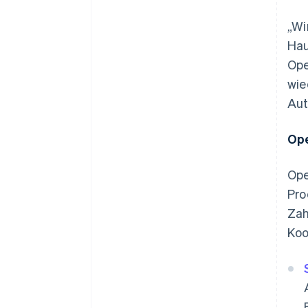
„Wi
Hau
Ope
wie
Aut
Ope
Ope
Pro
Zah
Koo