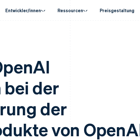
Entwickler/innen
Ressourcen
Preisgestaltung
e Case
Leitfäden
Nach Branche
Unternehmen
Geldmanagement
Plattformen u
basierter Handel
 anfordern
Grundlagen: Online-Zahlungen akzeptieren
KI-Unternehmen
Produkt-Roadmap
Globale Auszahlungen
Connect
ete Support-Pläne
So integrieren Sie einen vorkonfigurierten
Creator Economy
Stripe Sessions
msatz
Auszahlungen an Dritte
Zahlungen für
erce
nstleistungen
Bezahlvorgang
Gaming
Karriere
OpenAI
Crypto
Treasury for
d Finance
So bauen Sie eine Plattform oder einen Marktplatz
Bewirtung, Reisen und Freiz
Newsroom
brechnung
Wallet, Ausstellung von
Eingebettete
utomatisierung
auf
Versicherungen
Stripe Press
Stablecoin und
Finanzdienstl
 Unternehmen
Grundlagen der Abonnementverwaltung
Medien und Unterhaltung
ung
Karteninfrastruktur
Krypto-Onramp
Issuing
 bei der
Zahlungen
So setzen Sie nutzungsbasierte Abrechnung um
Gemeinnützige Organisati
Einbettbare Krypto-Käufe
Physische und 
ätze
Stablecoin-gestützte Karten ausgeben: So geht´s
Fachdienstleistungen
rkehrend
nagement
Bereitstellung und Verwaltung von Diensten mit
Öffentlicher Sektor
rmen
Agenten
Einzelhandel
rung der
on
tisierung
odukte von OpenA
Berichte