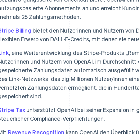
nutzungsbasierte Abonnements an und erreicht Kundi
mehr als 25 Zahlungsmethoden.
Stripe Billing
bietet den Nutzerinnen und Nutzern von 
flexiblen Erwerb von DALL·E-Credits, mit denen sie neue
Link
, eine Weiterentwicklung des Stripe-Produkts „Re
Nutzerinnen und Nutzern von OpenAI, im Durchschnitt 
gespeicherte Zahlungsdaten automatisch ausgefüllt we
des Link-Netzwerks, das zig Millionen Nutzer/innen ei
vernetzten Zahlungsdaten ermöglicht, die in Hunder
gespeichert sind.
Stripe Tax
unterstützt OpenAI bei seiner Expansion in g
steuerlicher Compliance-Verpflichtungen.
Mit
Revenue Recognition
kann OpenAI den Überblick ü