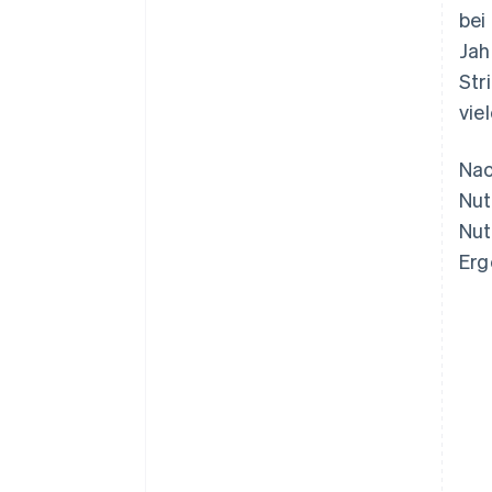
bei
Jah
Str
vie
Nac
Nut
Nut
Erg