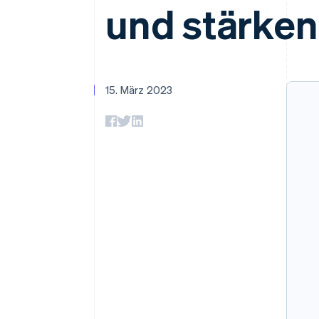
Optimierung der
Datensynchronisier
und stärken
Autorisierungsraten
Link
Beschleunigter Bezahlvorgang
Financial Connections
Verbundene Finanzdaten
15. März 2023