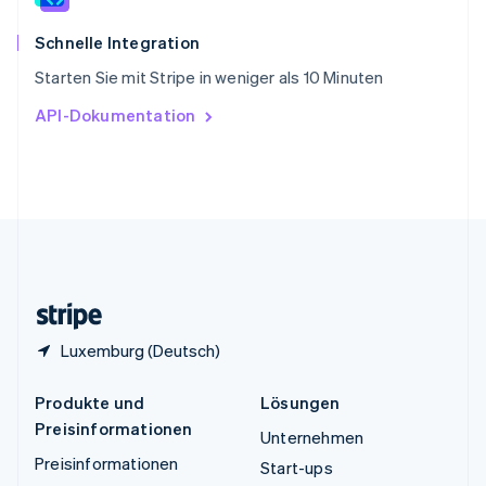
Thailand
ไทย
English
Schnelle Integration
Tschechische Republik
Starten Sie mit Stripe in weniger als 10 Minuten
English
Ungarn
API-Dokumentation
English
Vereinigte Arabische Emirate
English
Vereinigte Staaten
English
Español
简体中文
Vereinigtes Königreich
English
Zypern
English
Luxemburg (Deutsch)
Produkte und
Lösungen
Preisinformationen
Unternehmen
Preisinformationen
Start-ups