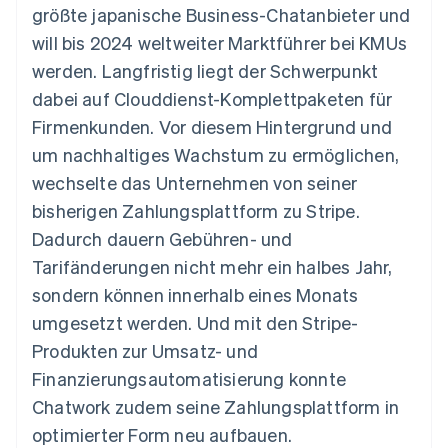
Data Pipeline
größte japanische Business-Chatanbieter und
Geldmanagement
Marktplatz auf
Zugriff auf mehr als
Datensynchronisierung
Produkt-Roadmap
Plattformen
Grundlagen der
will bis 2024 weltweiter Marktführer bei KMUs
125
Stripe Sessions
SaaS
Abonnementverwaltung
Terminal
Karriere
werden. Langfristig liegt der Schwerpunkt
Zahlungen vor Ort
Newsroom
So setzen Sie
dabei auf Clouddienst-Komplettpaketen für
Authorization
Stripe Press
nutzungsbasierte
Boost
Abrechnung um
Firmenkunden. Vor diesem Hintergrund und
Nach Branche
Optimierung der
Stablecoin-gestützte
um nachhaltiges Wachstum zu ermöglichen,
Autorisierungsraten
Karten ausgeben: So
Link
KI-Unternehmen
Kontakt
geht´s
wechselte das Unternehmen von seiner
Beschleunigter
Creator Economy
Bereitstellung und
bisherigen Zahlungsplattform zu Stripe.
Bezahlvorgang
Gaming
Verwaltung von
Sales-Team
Financial
Bewirtung, Reisen und
Diensten mit Agenten
kontaktieren
Dadurch dauern Gebühren- und
Connections
Freizeit
Partner werden
Verbundene
Versicherungen
Tarifänderungen nicht mehr ein halbes Jahr,
Medien und
Finanzdaten
sondern können innerhalb eines Monats
Unterhaltung
Ressourcen
Gemeinnützige
umgesetzt werden. Und mit den Stripe-
Organisationen
Produkten zur Umsatz- und
Fachdienstleistungen
App-Integrationen
Mehr
Öffentlicher Sektor
Code-Beispiele
Finanzierungsautomatisierung konnte
Product roadmap
Einzelhandel
Entwickler-Blog
Chatwork zudem seine Zahlungsplattform in
Ausblick
API-Status
optimierter Form neu aufbauen.
Radar