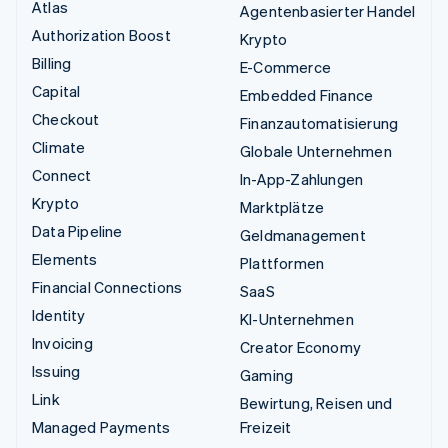
Atlas
Agentenbasierter Handel
Authorization Boost
Krypto
Billing
E-Commerce
Capital
Embedded Finance
Checkout
Finanzautomatisierung
Climate
Globale Unternehmen
Connect
In-App-Zahlungen
Krypto
Marktplätze
Data Pipeline
Geldmanagement
Elements
Plattformen
Financial Connections
SaaS
Identity
KI-Unternehmen
Invoicing
Creator Economy
Issuing
Gaming
Link
Bewirtung, Reisen und
Managed Payments
Freizeit