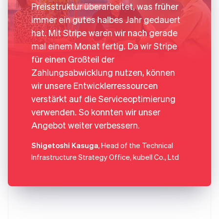
Preisstruktur überarbeitet, was früher
immer ein gutes halbes Jahr gedauert
hat. Mit Stripe waren wir nach gerade
mal einem Monat fertig. Da wir Stripe
für einen Großteil der
Zahlungsabwicklung nutzen, können
wir unsere Entwicklerressourcen
verstärkt auf die Serviceoptimierung
verwenden. So konnten wir unser
Angebot weiter verbessern.
Shigetoshi Kasuga
, Head of the Technical
Infrastructure Strategy Office, kubell Co., Ltd