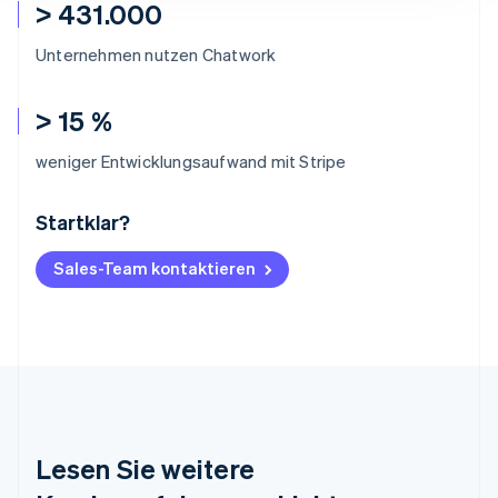
> 431.000
Unternehmen nutzen Chatwork
> 15 %
weniger Entwicklungsaufwand mit Stripe
Startklar?
Australien
English
Belgien
Sales-Team kontaktieren
Nederlands
Français
Deutsch
English
Brasilien
Português
English
Bulgarien
English
Dänemark
English
Deutschland
Lesen Sie weitere
Deutsch
English
Estland