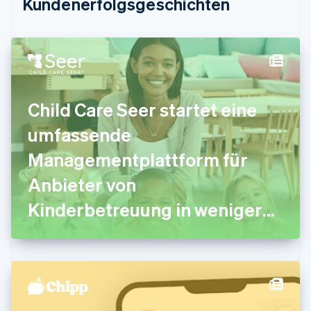
Kundenerfolgsgeschichten
English
Festlandchina
简体中文
English
Finnland
English
Svenska
Frankreich
Français
English
Child Care Seer startet eine
Gibraltar
English
umfassende
Griechenland
English
Managementplattform für
Indien
Anbieter von
English
Irland
Kinderbetreuung in weniger
English
Italien
als einem Jahr
Italiano
English
Japan
日本語
English
Kanada
English
Français
Kroatien