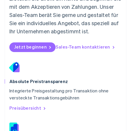
Deutsch
English
mit dem Akzeptieren von Zahlungen. Unser
Polen
Sales-Team berät Sie gerne und gestaltet für
English
Portugal
Sie ein individuelles Angebot, das speziell auf
Português
English
Ihr Unternehmen abgestimmt ist.
Rumänien
English
Schweden
Jetzt beginnen
Sales-Team kontaktieren
Svenska
English
Schweiz
Deutsch
Français
Italiano
English
Singapur
English
简体中文
Slowakei
Absolute Preistransparenz
English
Integrierte Preisgestaltung pro Transaktion ohne
Slowenien
versteckte Transaktionsgebühren
English
Italiano
Sonderverwaltungsregion Hongkong,
Preisübersicht
China
English
简体中文
Spanien
Español
English