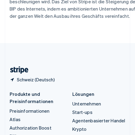
beschleunigen wird. Das Ziel von Stripe ist die Steigerung d
English
BIP des Internets, indem es ambitionierten Unternehmen au
Ungarn
der ganzen Welt den Ausbau ihres Geschäfts vereinfacht.
English
Vereinigte Arabische Emirate
English
Vereinigte Staaten
English
Español
简体中文
Vereinigtes Königreich
English
Zypern
English
Schweiz (Deutsch)
Produkte und
Lösungen
Preisinformationen
Unternehmen
Preisinformationen
Start-ups
Atlas
Agentenbasierter Handel
Authorization Boost
Krypto