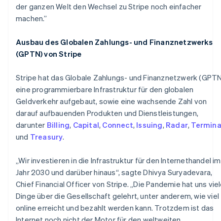
Liechtenstein
der ganzen Welt den Wechsel zu Stripe noch einfacher
Deutsch
English
machen.”
Litauen
English
Ausbau des Globalen Zahlungs- und Finanznetzwerks
Luxemburg
(GPTN) von Stripe
Français
Deutsch
English
Malaysia
English
简体中文
Stripe hat das Globale Zahlungs- und Finanznetzwerk (GPTN
Malta
eine programmierbare Infrastruktur für den globalen
English
Geldverkehr aufgebaut, sowie eine wachsende Zahl von
Mexiko
darauf aufbauenden Produkten und Dienstleistungen,
Español
English
darunter
Billing
,
Capital
,
Connect
,
Issuing
,
Radar
,
Termina
Neuseeland
und
Treasury
.
English
Niederlande
Nederlands
English
„Wir investieren in die Infrastruktur für den Internethandel im
Norwegen
Jahr 2030 und darüber hinaus“, sagte Dhivya Suryadevara,
English
Chief Financial Officer von Stripe. „Die Pandemie hat uns vie
Österreich
Dinge über die Gesellschaft gelehrt, unter anderem, wie viel
Deutsch
English
Polen
online erreicht und bezahlt werden kann. Trotzdem ist das
English
Internet noch nicht der Motor für den weltweiten