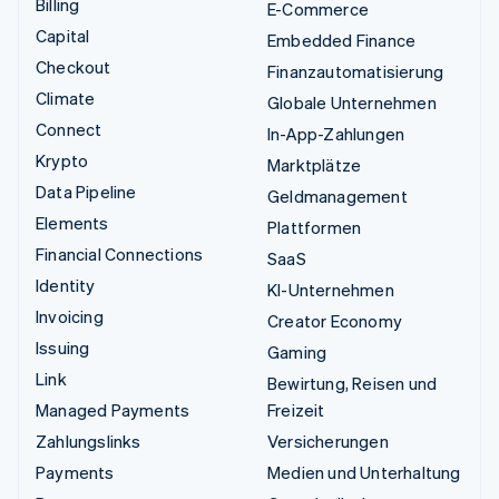
Billing
E-Commerce
Capital
Embedded Finance
Checkout
Finanzautomatisierung
Climate
Globale Unternehmen
Connect
In-App-Zahlungen
Krypto
Marktplätze
Data Pipeline
Geldmanagement
Elements
Plattformen
Financial Connections
SaaS
Identity
KI-Unternehmen
Invoicing
Creator Economy
Issuing
Gaming
Link
Bewirtung, Reisen und
Managed Payments
Freizeit
Zahlungslinks
Versicherungen
Payments
Medien und Unterhaltung