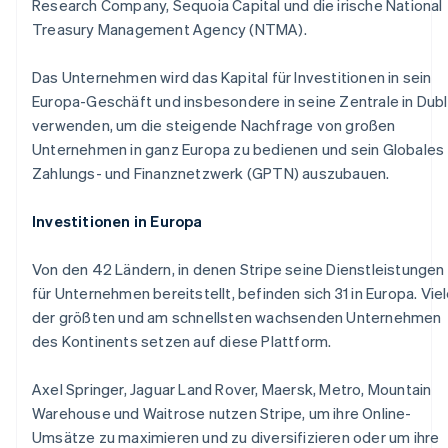
Research Company, Sequoia Capital und die irische National
Betrugsprävention
Ecosystem
Treasury Management Agency (NTMA).
Atlas
Start-up-Gründung
Partner
Stripe App-Marktplatz
Das Unternehmen wird das Kapital für Investitionen in sein
Climate
Europa-Geschäft und insbesondere in seine Zentrale in Dubl
CO₂-Entnahme
verwenden, um die steigende Nachfrage von großen
Identity
Unternehmen in ganz Europa zu bedienen und sein Globales
Online-Identitätsprüfung
Zahlungs- und Finanznetzwerk (GPTN) auszubauen.
Investitionen in Europa
Von den 42 Ländern, in denen Stripe seine Dienstleistungen
Stripe-Sessions 2026
Erfahren Sie, wie Stripe Lösungen für die Wirtschaft
für Unternehmen bereitstellt, befinden sich 31 in Europa. Vie
Jetzt ansehen
der größten und am schnellsten wachsenden Unternehmen
des Kontinents setzen auf diese Plattform.
Axel Springer, Jaguar Land Rover, Maersk, Metro, Mountain
Warehouse und Waitrose nutzen Stripe, um ihre Online-
Umsätze zu maximieren und zu diversifizieren oder um ihre