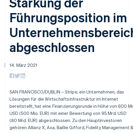
Stärkung der
Data Pipeline
Geldmanagement
Marktplatz auf
Zugriff auf mehr als
Datensynchronisierung
Produkt-Roadmap
Plattformen
Grundlagen der
Führungsposition im
125
Stripe Sessions
SaaS
Abonnementverwaltung
Terminal
Karriere
Zahlungen vor Ort
Newsroom
So setzen Sie
Unternehmensbereic
Authorization
Stripe Press
nutzungsbasierte
Boost
Abrechnung um
Nach Branche
Optimierung der
abgeschlossen
Stablecoin-gestützte
Autorisierungsraten
Karten ausgeben: So
Link
KI-Unternehmen
Kontakt
geht´s
Beschleunigter
Creator Economy
Bereitstellung und
Bezahlvorgang
Gaming
Verwaltung von
Sales-Team
14. März 2021
Financial
Bewirtung, Reisen und
Diensten mit Agenten
kontaktieren
Connections
Freizeit
Partner werden
Verbundene
Versicherungen
Medien und
Finanzdaten
Unterhaltung
SAN FRANCISCO/DUBLIN – Stripe, ein Unternehmen, das
Ressourcen
Gemeinnützige
Lösungen für die Wirtschaftsinfrastruktur im Internet
Organisationen
Fachdienstleistungen
App-Integrationen
bereitstellt, hat eine Finanzierungsrunde in Höhe von 600 Mi
Mehr
Öffentlicher Sektor
Code-Beispiele
USD (500 Mio. EUR) mit einer Bewertung von 95 Mrd. USD
Product roadmap
Einzelhandel
Entwickler-Blog
(80 Mrd. EUR) abgeschlossen. Zu den Hauptinvestoren
Ausblick
API-Status
gehören Allianz X, Axa, Baillie Gifford, Fidelity Management 
Radar