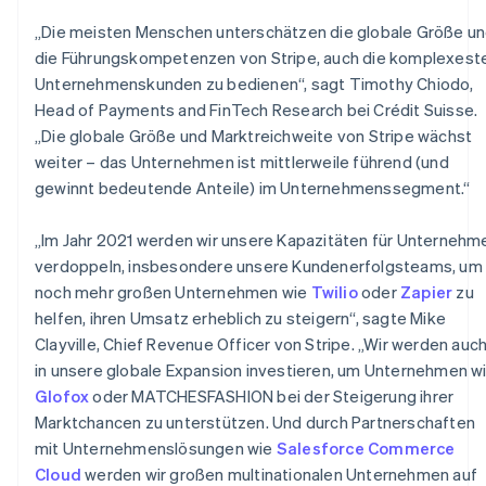
Finnland
„Die meisten Menschen unterschätzen die globale Größe u
English
Svenska
Frankreich
die Führungskompetenzen von Stripe, auch die komplexest
Français
English
Unternehmenskunden zu bedienen“, sagt Timothy Chiodo,
Gibraltar
Head of Payments and FinTech Research bei Crédit Suisse.
English
„Die globale Größe und Marktreichweite von Stripe wächst
Griechenland
weiter – das Unternehmen ist mittlerweile führend (und
English
gewinnt bedeutende Anteile) im Unternehmenssegment.“
Indien
English
Irland
„Im Jahr 2021 werden wir unsere Kapazitäten für Unternehm
English
verdoppeln, insbesondere unsere Kundenerfolgsteams, um
Italien
noch mehr großen Unternehmen wie
Twilio
oder
Zapier
zu
Italiano
English
helfen, ihren Umsatz erheblich zu steigern“, sagte Mike
Japan
Clayville, Chief Revenue Officer von Stripe. „Wir werden auc
日本語
English
Kanada
in unsere globale Expansion investieren, um Unternehmen w
English
Français
Glofox
oder MATCHESFASHION bei der Steigerung ihrer
Kroatien
Marktchancen zu unterstützen. Und durch Partnerschaften
English
Italiano
mit Unternehmenslösungen wie
Salesforce Commerce
Lettland
Cloud
werden wir großen multinationalen Unternehmen auf
English