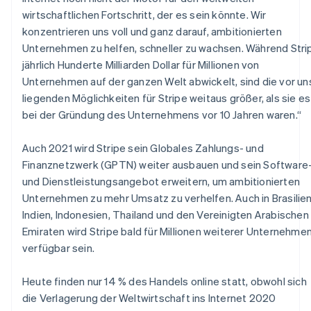
Portugal
wirtschaftlichen Fortschritt, der es sein könnte. Wir
Português
English
konzentrieren uns voll und ganz darauf, ambitionierten
Rumänien
Unternehmen zu helfen, schneller zu wachsen. Während Stri
English
Schweden
jährlich Hunderte Milliarden Dollar für Millionen von
Svenska
English
Unternehmen auf der ganzen Welt abwickelt, sind die vor un
Schweiz
liegenden Möglichkeiten für Stripe weitaus größer, als sie es
Deutsch
Français
Italiano
English
bei der Gründung des Unternehmens vor 10 Jahren waren.“
Singapur
English
简体中文
Slowakei
Auch 2021 wird Stripe sein Globales Zahlungs- und
English
Finanznetzwerk (GPTN) weiter ausbauen und sein Software
Slowenien
und Dienstleistungsangebot erweitern, um ambitionierten
English
Italiano
Unternehmen zu mehr Umsatz zu verhelfen. Auch in Brasilien
Sonderverwaltungsregion Hongkong,
Indien, Indonesien, Thailand und den Vereinigten Arabischen
China
Emiraten wird Stripe bald für Millionen weiterer Unternehme
English
简体中文
verfügbar sein.
Spanien
Español
English
Thailand
Heute finden nur 14 % des Handels online statt, obwohl sich
ไทย
English
die Verlagerung der Weltwirtschaft ins Internet 2020
Tschechische Republik