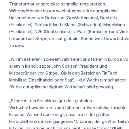
Transformationsprojekte schneller umzusetzen.
Währenddessen bauen wachstumsstarke europäische
Unternehmen wie Deliveroo (Großbritannien), Doctolib
(Frankreich), Glofox (Irland), Klarna (Schweden), ManoMano
(Frankreich), N26 (Deutschland), UiPath (Rumänien) und Vint
(Litauen) auf Stripe, um auf globaler Ebene wettbewerbsfäh
zu sein.
„Wir investieren in diesem Jahr sehr viel stärker in Europa, vo
allem in Irland“, sagte John Collison, Präsident und
Mitbegründer von Stripe. „Ob in den Bereichen FinTech,
Mobilität, Einzelhandel oder SaaS – die Wachstumschancen
für die europäische digitale Wirtschaft sind gewaltig.“
„Stripe ist ein Beschleuniger des globalen
Wirtschaftswachstums und führend im Bereich Sustainable
Finance. Wir sind überzeugt, dass, trotz der großen
Fortschritte in den vergangenen 10 Jahren, der größte Teil d
Erfolgs von Stripe noch vor uns liegt“, sagte Conor O'Kelly,