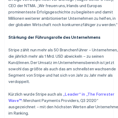
CEO der NTMA. „Wir freuen uns, Irlands und Europas
prominenteste Erfolgsgeschichte zu begleiten und damit
Millionen weiterer ambitionierter Unternehmen zu helfen, in
der globalen Wirtschaft noch konkurrenzfähiger zu werden.“
Australien
Stärkung der Führungsrolle des Unternehmens
English
Belgien
Stripe zählt nun mehr als 50 Branchenführer – Unternehmen,
Nederlands
Français
Deutsch
English
die jährlich mehr als 1 Mrd. USD abwickeln – zu seinen
Brasilien
Kund/innen. Der Umsatz im Unternehmensbereich ist jetzt
Português
English
Bulgarien
sowohl das größte als auch das am schnellsten wachsende
English
Segment von Stripe und hat sich von Jahr zu Jahr mehr als
Dänemark
verdoppelt.
English
Deutschland
Kürzlich wurde Stripe auch als
„Leader“ in „The Forrester
Deutsch
English
Estland
Wave™
: Merchant Payments Providers, Q3 2020“
English
ausgezeichnet – mit den höchsten Werten aller Unternehm
Festlandchina
im Ranking.
简体中文
English