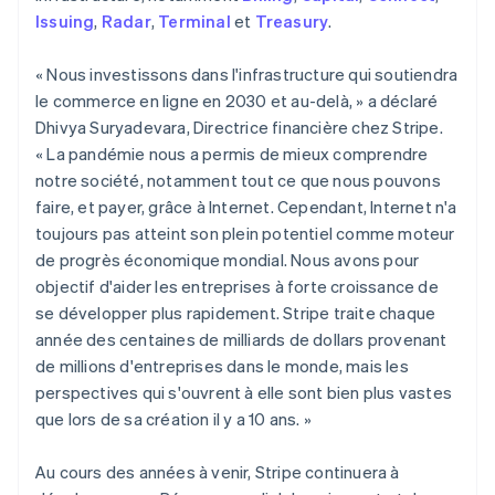
Japon
Issuing
,
Radar
,
Terminal
et
Treasury
.
日本語
English
Lettonie
« Nous investissons dans l'infrastructure qui soutiendra
English
le commerce en ligne en 2030 et au-delà, » a déclaré
Liechtenstein
Dhivya Suryadevara, Directrice financière chez Stripe.
Deutsch
English
Lituanie
« La pandémie nous a permis de mieux comprendre
English
notre société, notamment tout ce que nous pouvons
Luxembourg
faire, et payer, grâce à Internet. Cependant, Internet n'a
Français
Deutsch
English
toujours pas atteint son plein potentiel comme moteur
Malaisie
de progrès économique mondial. Nous avons pour
English
简体中文
Malte
objectif d'aider les entreprises à forte croissance de
English
se développer plus rapidement. Stripe traite chaque
Mexique
année des centaines de milliards de dollars provenant
Español
English
de millions d'entreprises dans le monde, mais les
Norvège
perspectives qui s'ouvrent à elle sont bien plus vastes
English
Nouvelle-Zélande
que lors de sa création il y a 10 ans. »
English
Pays-Bas
Au cours des années à venir, Stripe continuera à
Nederlands
English