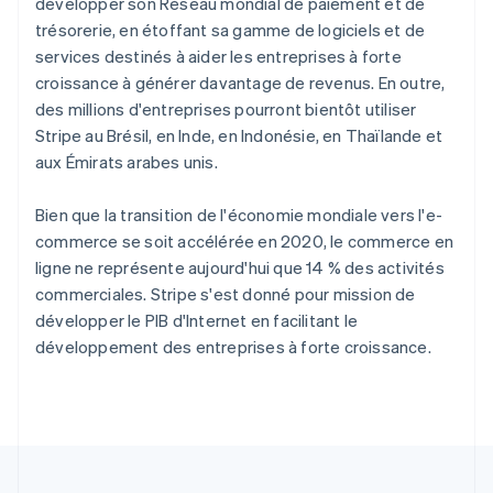
développer son Réseau mondial de paiement et de
Pologne
trésorerie, en étoffant sa gamme de logiciels et de
English
Portugal
services destinés à aider les entreprises à forte
Português
English
croissance à générer davantage de revenus. En outre,
R.A.S. de Hong Kong, Chine
des millions d'entreprises pourront bientôt utiliser
English
简体中文
Stripe au Brésil, en Inde, en Indonésie, en Thaïlande et
République tchèque
aux Émirats arabes unis.
English
Roumanie
Bien que la transition de l'économie mondiale vers l'e-
English
Royaume-Uni
commerce se soit accélérée en 2020, le commerce en
English
ligne ne représente aujourd'hui que 14 % des activités
Singapour
commerciales. Stripe s'est donné pour mission de
English
简体中文
développer le PIB d'Internet en facilitant le
Slovaquie
développement des entreprises à forte croissance.
English
Slovénie
English
Italiano
Suède
Svenska
English
Suisse
Deutsch
Français
Italiano
English