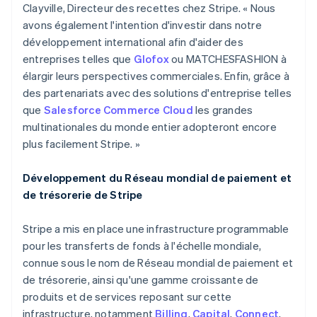
Clayville, Directeur des recettes chez Stripe. « Nous
Espagne
avons également l'intention d'investir dans notre
Español
English
Estonie
développement international afin d'aider des
English
entreprises telles que
Glofox
ou MATCHESFASHION à
États-Unis
élargir leurs perspectives commerciales. Enfin, grâce à
English
Español
简体中文
des partenariats avec des solutions d'entreprise telles
Finlande
que
Salesforce Commerce Cloud
les grandes
English
Svenska
France
multinationales du monde entier adopteront encore
Français
English
plus facilement Stripe. »
Gibraltar
English
Développement du Réseau mondial de paiement et
Grèce
de trésorerie de Stripe
English
Hongrie
English
Stripe a mis en place une infrastructure programmable
Inde
pour les transferts de fonds à l'échelle mondiale,
English
connue sous le nom de Réseau mondial de paiement et
Irlande
de trésorerie, ainsi qu'une gamme croissante de
English
Italie
produits et de services reposant sur cette
Italiano
English
infrastructure, notamment
Billing
,
Capital
,
Connect
,