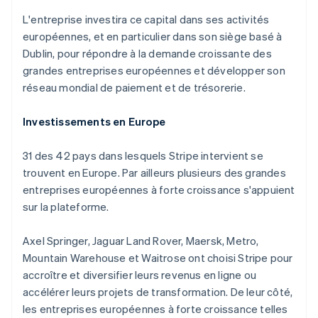
Découvrez les prochaines évolutions
Commerce en ligne
L'entreprise investira ce capital dans ses activités
Radar
européennes, et en particulier dans son siège basé à
Prévention de la fraude
Dublin, pour répondre à la demande croissante des
Écosystème
Atlas
grandes entreprises européennes et développer son
Constitution de start-up
réseau mondial de paiement et de trésorerie.
Partenaires
Climate
Stripe App Marketplace
Élimination du carbone
Investissements en Europe
Identity
Vérification de l'identité
31 des 42 pays dans lesquels Stripe intervient se
trouvent en Europe. Par ailleurs plusieurs des grandes
entreprises européennes à forte croissance s'appuient
sur la plateforme.
Stripe Sessions 2026
Axel Springer, Jaguar Land Rover, Maersk, Metro,
Découvrez comment Stripe construit l’infrastructure écono
Mountain Warehouse et Waitrose ont choisi Stripe pour
Regarder la vidéo
accroître et diversifier leurs revenus en ligne ou
accélérer leurs projets de transformation. De leur côté,
les entreprises européennes à forte croissance telles