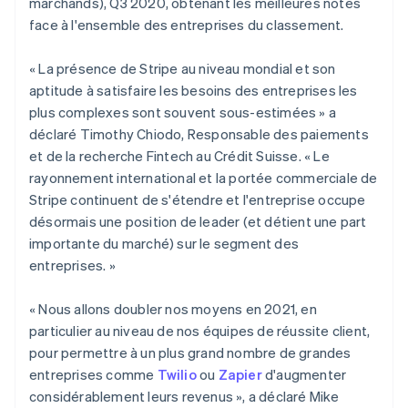
marchands), Q3 2020, obtenant les meilleures notes
Australie
face à l'ensemble des entreprises du classement.
English
Autriche
« La présence de Stripe au niveau mondial et son
Deutsch
English
Belgique
aptitude à satisfaire les besoins des entreprises les
Nederlands
Français
Deutsch
English
plus complexes sont souvent sous-estimées » a
Brésil
déclaré Timothy Chiodo, Responsable des paiements
Português
English
et de la recherche Fintech au Crédit Suisse. « Le
Bulgarie
rayonnement international et la portée commerciale de
English
Canada
Stripe continuent de s'étendre et l'entreprise occupe
English
Français
désormais une position de leader (et détient une part
Chine continentale
importante du marché) sur le segment des
简体中文
English
entreprises. »
Chypre
English
Croatie
« Nous allons doubler nos moyens en 2021, en
English
Italiano
particulier au niveau de nos équipes de réussite client,
Danemark
pour permettre à un plus grand nombre de grandes
English
entreprises comme
Twilio
ou
Zapier
d'augmenter
Émirats arabes unis
considérablement leurs revenus », a déclaré Mike
English