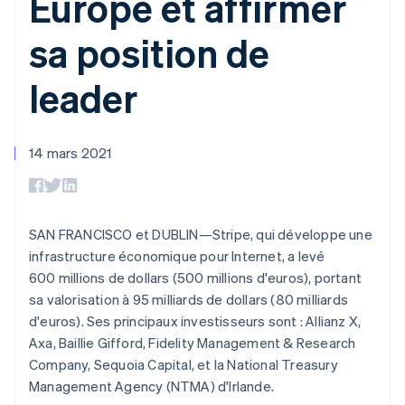
Europe et affirmer
UI flexibles
Recognition
cryptomonnaie
l’application
Gérer des
Moyens de
Comptabilité
Entreprise
intégrables
Marketplaces
abonnements
sa position de
paiement
automatisée
Gestion financière
Proposer une
Accès à plus
Stripe Sigma
Feuille de route
Plateformes
facturation à l'usage
de 125
Rapports
produits
SaaS
Émettre des cartes
leader
Terminal
personnalisés
Sessions : conférence
bancaires adossées à
Paiements en
Data Pipeline
annuelle
des stablecoins
personne
Synchronisation
Carrières
Fournir et gérer des
Authorization
des données
Communiqués de
services avec des
14 mars 2021
Par secteur
Boost
presse
agents
Acceptation
Stripe Press
optimisée
Entreprises d'IA
Link
Économie des
Paiements
créateurs
SAN FRANCISCO et DUBLIN—Stripe, qui développe une
Ressources
Jeux
accélérés
Contact
Hôtellerie, voyages et
infrastructure économique pour Internet, a levé
Financial
loisirs
Intégrations
Connections
Contacter notre équipe
600 millions de dollars (500 millions d'euros), portant
Assurance
d'applications
Comptes
sa valorisation à 95 milliards de dollars (80 milliards
Médias et
Exemples de code
financiers
Devenir partenaire
divertissements
Blog des développeurs
d'euros). Ses principaux investisseurs sont : Allianz X,
associés
Organisations à but
Axa, Baillie Gifford, Fidelity Management & Research
non lucratif
État de l'API
Company, Sequoia Capital, et la National Treasury
Services aux
Plus
entreprises
Management Agency (NTMA) d'Irlande.
Product roadmap
Secteur public