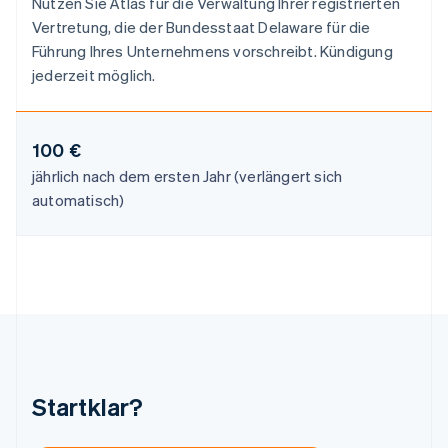
Nutzen Sie Atlas für die Verwaltung Ihrer registrierten
Español
English
Vertretung, die der Bundesstaat Delaware für die
Neuseeland
Führung Ihres Unternehmens vorschreibt. Kündigung
English
Niederlande
jederzeit möglich.
Nederlands
English
Norwegen
English
100 €
Österreich
Deutsch
English
jährlich nach dem ersten Jahr (verlängert sich
Polen
automatisch)
English
Portugal
Português
English
Rumänien
English
Schweden
Svenska
English
Schweiz
Deutsch
Français
Italiano
English
Singapur
Startklar?
English
简体中文
Slowakei