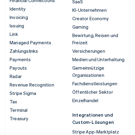
Financial Connections
SaaS
Identity
KI-Unternehmen
Invoicing
Creator Economy
Issuing
Gaming
Link
Bewirtung, Reisen und
Managed Payments
Freizeit
Zahlungslinks
Versicherungen
Payments
Medien und Unterhaltung
Payouts
Gemeinnützige
Organisationen
Radar
Fachdienstleistungen
Revenue Recognition
Öffentlicher Sektor
Stripe Sigma
Einzelhandel
Tax
Terminal
Integrationen und
Treasury
Custom-Lösungen
Stripe App-Marktplatz