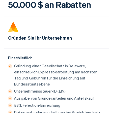
50.000 $ an Rabatten
Português
English
Bulgarien
English
Dänemark
English
Deutschland
Deutsch
English
Gründen Sie Ihr Unternehmen
Estland
English
Festlandchina
简体中文
English
Einschließlich
Finnland
English
Svenska
Gründung einer Gesellschaft in Delaware,
Frankreich
einschließlich Expressbearbeitung am nächsten
Français
English
Tag und Gebühren für die Einreichung auf
Gibraltar
Bundesstaatsebene
English
Griechenland
Unternehmenssteuer-ID (EIN)
English
Ausgabe von Gründeranteilen und Anteilskauf
Indien
83(b) election-Einreichung
English
Irland
Dokumentvorlagen, die Ihnen bei Produktvertrieb,