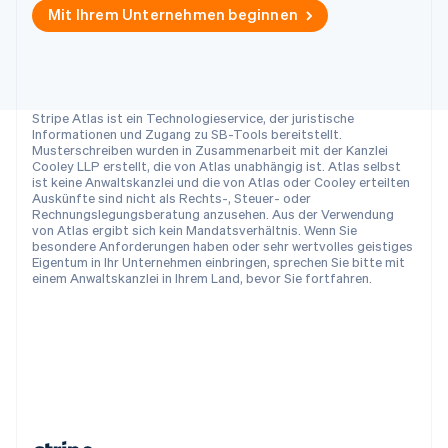
English
Mit Ihrem Unternehmen beginnen
Slowenien
English
Italiano
Sonderverwaltungsregion Hongkong,
China
Stripe Atlas ist ein Technologieservice, der juristische
English
简体中文
Informationen und Zugang zu SB-Tools bereitstellt.
Spanien
Musterschreiben wurden in Zusammenarbeit mit der Kanzlei
Español
English
Cooley LLP erstellt, die von Atlas unabhängig ist. Atlas selbst
Thailand
ist keine Anwaltskanzlei und die von Atlas oder Cooley erteilten
Auskünfte sind nicht als Rechts-, Steuer- oder
ไทย
English
Rechnungslegungsberatung anzusehen. Aus der Verwendung
Tschechische Republik
von Atlas ergibt sich kein Mandatsverhältnis. Wenn Sie
English
besondere Anforderungen haben oder sehr wertvolles geistiges
Ungarn
Eigentum in Ihr Unternehmen einbringen, sprechen Sie bitte mit
einem Anwaltskanzlei in Ihrem Land, bevor Sie fortfahren.
English
Vereinigte Arabische Emirate
English
Vereinigte Staaten
English
Español
简体中文
Vereinigtes Königreich
English
Zypern
English