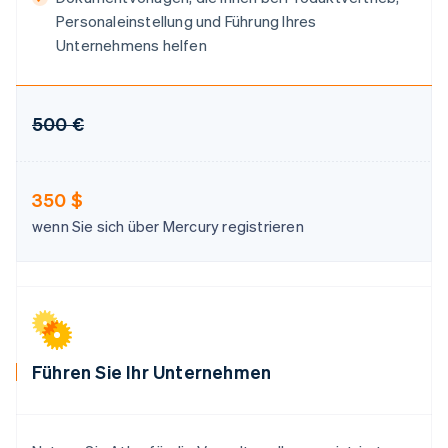
English
Personaleinstellung und Führung Ihres
Italien
Unternehmens helfen
Italiano
English
Japan
日本語
English
Kanada
500 €
English
Français
Kroatien
English
Italiano
Lettland
350 $
English
wenn Sie sich über Mercury registrieren
Liechtenstein
Deutsch
English
Litauen
English
Luxemburg
Français
Deutsch
English
Malaysia
Führen Sie Ihr Unternehmen
English
简体中文
Malta
English
Mexiko