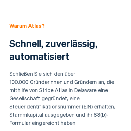
Betrugsprävention
Ecosystem
Atlas
Start-up-Gründung
Partner
Stripe App-Marktplatz
Warum Atlas?
Climate
CO₂-Entnahme
Identity
Schnell, zuverlässig,
Online-Identitätsprüfung
automatisiert
Schließen Sie sich den über
Stripe-Sessions 2026
100.000 Gründerinnen und Gründern an, die
Erfahren Sie, wie Stripe Lösungen für die Wirts
mithilfe von Stripe Atlas in Delaware eine
Jetzt ansehen
Gesellschaft gegründet, eine
Steueridentifikationsnummer (EIN) erhalten,
Stammkapital ausgegeben und ihr 83(b)-
Formular eingereicht haben.