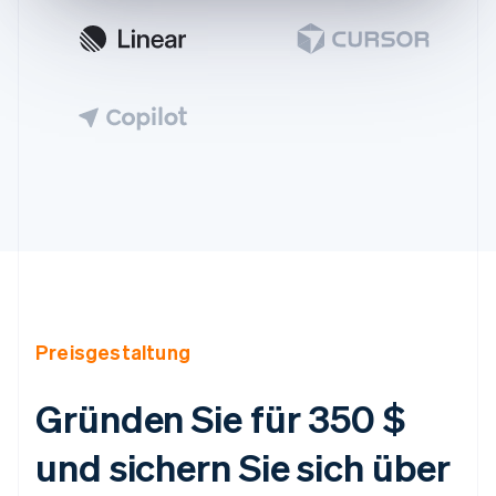
Preisgestaltung
Australien
Gründen Sie für 350 $
English
Belgien
und sichern Sie sich über
Nederlands
Français
Deutsch
English
Brasilien