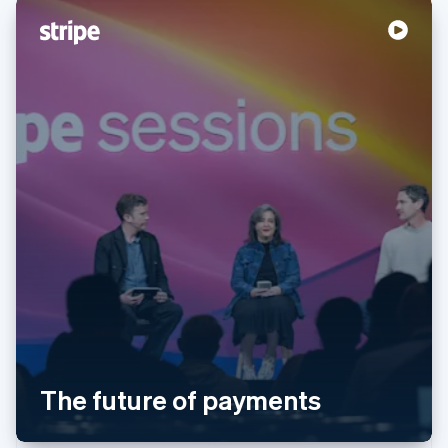
阿联酋
English
爱尔兰
English
爱沙尼亚
English
奥地利
Deutsch
English
澳大利亚
English
巴西
Português
English
The future of payments
保加利亚
English
比利时