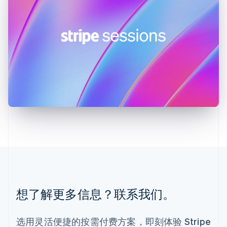
English
列支敦士登
Deutsch
English
卢森堡
Français
Deutsch
English
罗马尼亚
English
马尔他
English
马来西亚
English
简体中文
美国
English
Español
简体中文
墨西哥
Español
English
挪威
English
葡萄牙
想了解更多信息？联系我们。
Português
English
日本
日本語
English
选用灵活便捷的按需付费方案，即刻体验 Stripe
瑞典