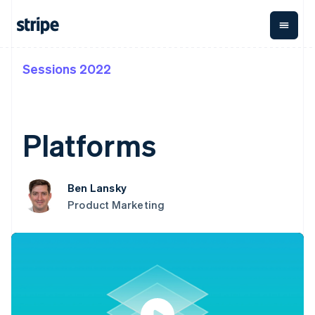
Sessions 2022
按企业阶段
文档
学习
支付
营收
资金管理
平台
易市
大型企业
Stripe 文档
博客
Payments
Billing
Treasury
初创企业
API 参考文档
客户案例
在线支付
经常性收入
Con
库与 SDK
指南
Platforms
企业财务
Managed
Metronome
Stripe Apps
Payments
按用量计费
Global
平台
备案商家解决
Payouts
Subscriptions
Capi
按应用场景
方案
平
支持
向第三方
订阅管理
Payment links
Ben Lansky
客户
指南
智能体商务
打款
Invoicing
Trea
Product Marketing
加密货币
获取支持
无代码支付
一次性或定期
Capital
平
电子商务
接受线上付款
托管支持方案
企业融资
Checkout
账单
嵌入
嵌入式金融
实施预置结账流程
专业服务
预构建支付界
Crypto
Tax
融服
财务自动化
构建平台或交易市场
钱包、稳
面
销售税和增值
Iss
全球化企业
管理订阅
定币发行
Elements
税自动化
实体
应用内支付
提供按用量计费
灵活的 UI 组件
和发卡基
Crypto
Revenue
虚拟
交易市场
发行稳定币支持的支付卡
Onramp
Payment
Recognition
础设施
公司
资金管理
通过智能体配置和管理服
可嵌入的
methods
会计自动化
平台
务