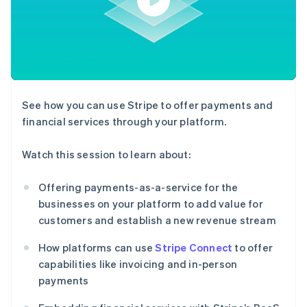
接入 125+ 种支
加密货币
Stripe Sigma
产品路线图
SaaS
付方式
自定义报告
购买
Sessions 年度大会
Terminal
Data Pipeline
招聘
线下支付
数据同步
资讯中心
Authorization
资源
Stripe Press
Boost
按行业
支付成功率优
应用集成
化
AI 企业
代码示例
Link
See how you can use Stripe to offer payments and
创作者经济
开发者博客
联系
加速结账
游戏
API 状态
financial services through your platform.
Financial
酒店、旅游与休闲
联系销售
Connections
保险
成为合作伙伴
Watch this session to learn about:
关联金融账户
媒体与娱乐
数据
非营利组织
专业服务
Offering payments-as-a-service for the
公共部门
businesses on your platform to add value for
零售
customers and establish a new revenue stream
更多
Product roadmap
How platforms can use
Stripe Connect
to offer
了解未来规划
生态系统
capabilities like invoicing and in-person
Radar
payments
合作伙伴
欺诈防范
Stripe App Marketplace
Atlas