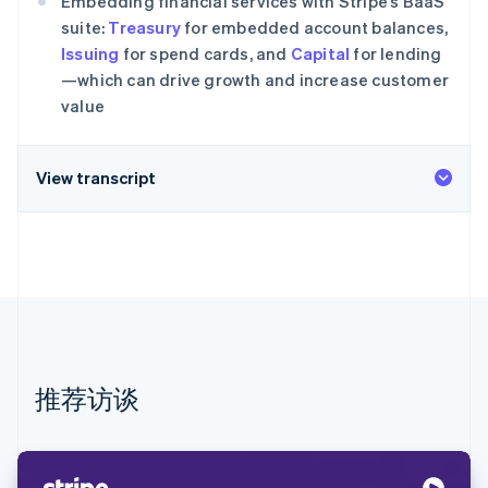
Embedding financial services with Stripe’s BaaS
初创企业注册
suite:
Treasury
for embedded account balances,
Climate
Issuing
for spend cards, and
Capital
for lending
碳移除
—which can drive growth and increase customer
Identity
value
在线身份验证
View transcript
Stripe Sessions 2026
了解 Stripe 如何为 AI 构建经济基础设施。
立即观看
推荐访谈