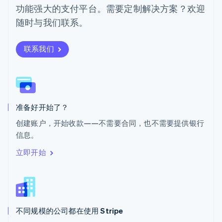
功能强大的支付平台。需要定制解决方案？欢迎
Svenska
English
瑞士
随时与我们联系。
Deutsch
Français
Italiano
English
塞浦路斯
English
联系我们
斯洛伐克
English
斯洛文尼亚
English
Italiano
泰国
ไทย
English
准备好开始了？
希腊
创建账户，开始收款——不需要合同，也不需要提供银行
English
信息。
西班牙
Español
English
立即开始
新加坡
English
简体中文
新西兰
English
匈牙利
English
不同规模的公司都在使用 Stripe
意大利