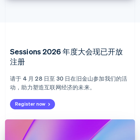
Nederlands
Français
Deutsch
English
波兰
English
丹麦
English
德国
Deutsch
English
法国
Sessions 2026 年度大会现已开放
Français
English
注册
芬兰
English
Svenska
荷兰
请于 4 月 28 日至 30 日在旧金山参加我们的活
Nederlands
English
动，助力塑造互联网经济的未来。
加拿大
English
Français
捷克
Register now
English
克罗地亚
English
Italiano
拉脱维亚
English
立陶宛