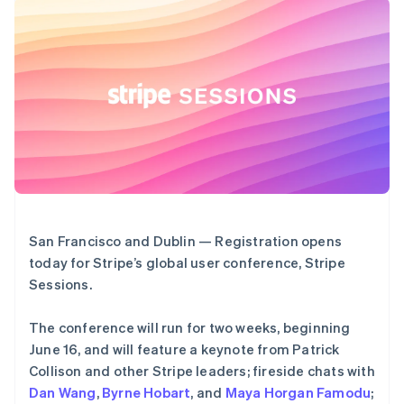
接入 125+ 种支
加密货币
Stripe Sigma
墨西哥
产品路线图
SaaS
付方式
自定义报告
购买
Sessions 年度大会
Español
English
Terminal
Data Pipeline
招聘
挪威
线下支付
数据同步
资讯中心
English
Authorization
资源
Stripe Press
葡萄牙
Boost
按行业
Português
English
支付成功率优
应用集成
日本
化
AI 企业
代码示例
日本語
English
Link
创作者经济
开发者博客
联系
瑞典
加速结账
游戏
API 状态
Financial
Svenska
English
酒店、旅游与休闲
联系销售
Connections
瑞士
保险
成为合作伙伴
关联金融账户
媒体与娱乐
Deutsch
Français
Italiano
English
数据
非营利组织
塞浦路斯
专业服务
San Francisco and Dublin — Registration opens
English
公共部门
斯洛伐克
today for Stripe’s global user conference, Stripe
零售
English
Sessions.
更多
斯洛文尼亚
Product roadmap
English
Italiano
The conference will run for two weeks, beginning
了解未来规划
泰国
生态系统
June 16, and will feature a keynote from Patrick
ไทย
English
Radar
希腊
Collison and other Stripe leaders; fireside chats with
合作伙伴
欺诈防范
English
Stripe App Marketplace
Dan Wang
,
Byrne Hobart
, and
Maya Horgan Famodu
;
Atlas