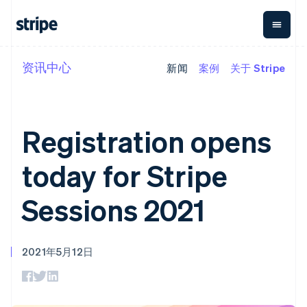
加拿大
English
Français
捷克
English
克罗地亚
资讯中心
新闻
案例
关于 Stripe
按企业阶段
文档
学习
支付
营收
资金管理
平台
English
Italiano
拉脱维亚
易市
大型企业
Stripe 文档
博客
English
Payments
Billing
Treasury
初创企业
API 参考文档
客户案例
立陶宛
在线支付
经常性收入
Con
库与 SDK
指南
Registration opens
English
企业财务
Managed
Metronome
Stripe Apps
列支敦士登
Payments
按用量计费
Global
平台
备案商家解决
Payouts
Subscriptions
Deutsch
English
Capi
today for Stripe
按应用场景
方案
卢森堡
平
支持
向第三方
订阅管理
Payment links
客户
Français
Deutsch
English
指南
智能体商务
打款
Invoicing
Trea
Sessions 2021
罗马尼亚
加密货币
获取支持
无代码支付
一次性或定期
Capital
平
English
电子商务
接受线上付款
托管支持方案
企业融资
Checkout
账单
嵌入
马尔他
嵌入式金融
实施预置结账流程
专业服务
预构建支付界
Crypto
Tax
融服
English
财务自动化
构建平台或交易市场
钱包、稳
面
销售税和增值
Iss
2021年5月12日
马来西亚
全球化企业
管理订阅
定币发行
Elements
税自动化
实体
应用内支付
提供按用量计费
English
简体中文
灵活的 UI 组件
和发卡基
Crypto
Revenue
虚拟
交易市场
发行稳定币支持的支付卡
Onramp
Payment
Recognition
础设施
美国
公司
资金管理
通过智能体配置和管理服
可嵌入的
methods
会计自动化
English
Español
简体中文
平台
务