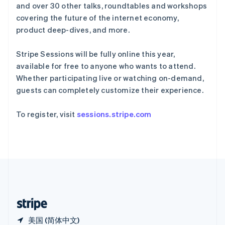
西班牙
and over 30 other talks, roundtables and workshops
初创企业注册
Español
English
covering the future of the internet economy,
Climate
新加坡
product deep-dives, and more.
碳移除
English
简体中文
新西兰
Identity
Stripe Sessions will be fully online this year,
English
在线身份验证
匈牙利
available for free to anyone who wants to attend.
English
Whether participating live or watching on-demand,
意大利
guests can completely customize their experience.
Italiano
English
印度
To register, visit
sessions.stripe.com
Stripe Sessions 2026
English
了解 Stripe 如何为 AI 构建经济基础设施。
英国
立即观看
English
直布罗陀
English
中国内地
简体中文
English
中国香港特别行政区
English
简体中文
美国 (简体中文)