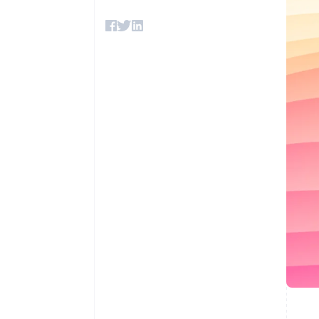
Optimierung der
Datensynchronisier
Autorisierungsraten
Link
Beschleunigter Bezahlvorgang
Financial Connections
Verbundene Finanzdaten