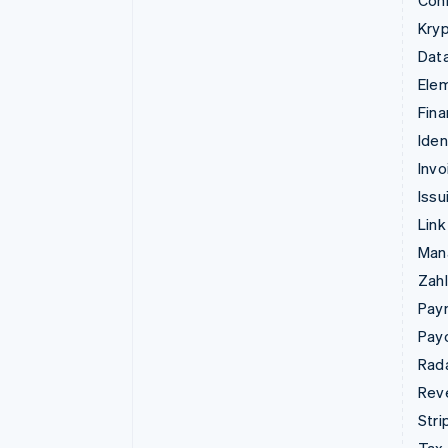
Kry
Data
Ele
Fina
Iden
Invo
Issu
Link
Man
Zahl
Pay
Pay
Rad
Rev
Stri
Tax