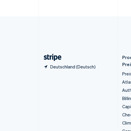
简体中文
English
Finnland
English
Svenska
Frankreich
Français
English
Gibraltar
English
Griechenland
English
Pro
Pre
Deutschland (Deutsch)
Prei
Atla
Auth
Billi
Capi
Che
Cli
Con