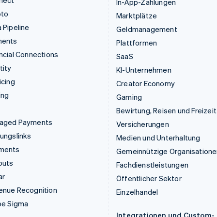
In-App-Zahlungen
pto
Marktplätze
 Pipeline
Geldmanagement
ments
Plattformen
ncial Connections
SaaS
tity
KI-Unternehmen
icing
Creator Economy
ing
Gaming
Bewirtung, Reisen und Freizeit
aged Payments
Versicherungen
ungslinks
Medien und Unterhaltung
ments
Gemeinnützige Organisatione
outs
Fachdienstleistungen
ar
Öffentlicher Sektor
enue Recognition
Einzelhandel
pe Sigma
Integrationen und Custom-