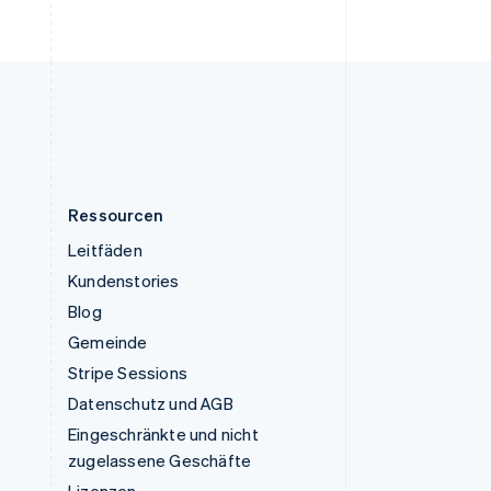
English
Vereinigte Staaten
English
Español
简体中文
Vereinigtes Königreich
English
Zypern
English
Ressourcen
Leitfäden
Kundenstories
Blog
Gemeinde
Stripe Sessions
Datenschutz und AGB
Eingeschränkte und nicht
zugelassene Geschäfte
Lizenzen