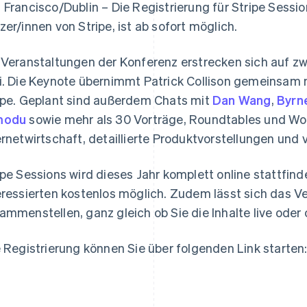
 Francisco/Dublin – Die Registrierung für Stripe Session
zer/innen von Stripe, ist ab sofort möglich.
 Veranstaltungen der Konferenz erstrecken sich auf 
i. Die Keynote übernimmt Patrick Collison gemeinsam 
ipe. Geplant sind außerdem Chats mit
Dan Wang
,
Byrn
Indien
Mexiko
modu
sowie mehr als 30 Vorträge, Roundtables und W
English
Español
English
ernetwirtschaft, detaillierte Produktvorstellungen und 
Irland
Neuseeland
English
English
Italien
Niederlande
ipe Sessions wird dieses Jahr komplett online stattfind
Italiano
English
Nederlands
English
eressierten kostenlos möglich. Zudem lässt sich das V
Japan
Norwegen
ammenstellen, ganz gleich ob Sie die Inhalte live ode
日本語
English
English
Kanada
Österreich
English
Français
Deutsch
English
e Registrierung können Sie über folgenden Link starten
Kroatien
Polen
English
Italiano
English
Lettland
Portugal
English
Português
English
Liechtenstein
Rumänien