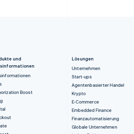
Deutsch
English
English
Litauen
Schweden
English
Svenska
English
Luxemburg
Schweiz
Français
Deutsch
English
Deutsch
Français
Italiano
English
Malaysia
Singapur
English
简体中文
English
简体中文
Malta
Slowakei
English
English
dukte und
Lösungen
isinformationen
Unternehmen
sinformationen
Start-ups
s
Agentenbasierter Handel
orization Boost
Krypto
ng
E-Commerce
tal
Embedded Finance
ckout
Finanzautomatisierung
mate
Globale Unternehmen
nect