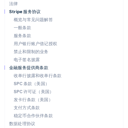
法律
Español
English
挪威
Stripe 服务协议
English
概览与常见问题解答
葡萄牙
一般条款
Português
English
日本
服务条款
日本語
English
用户银行账户借记授权
瑞典
Svenska
English
禁止和限制的业务
瑞士
电子签名披露
Deutsch
Français
Italiano
English
塞浦路斯
金融服务提供商条款
English
收单行披露和收单行条款
斯洛伐克
SPC 条款（美国）
English
斯洛文尼亚
SPC 许可证（美国）
English
Italiano
发卡行条款（美国）
泰国
支付方式条款
ไทย
English
希腊
稳定币合作伙伴条款
English
数据处理协议
西班牙