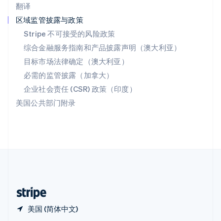
翻译
Español
English
新加坡
区域监管披露与政策
English
简体中文
Stripe 不可接受的风险政策
新西兰
综合金融服务指南和产品披露声明（澳大利亚）
English
匈牙利
目标市场法律确定（澳大利亚）
English
必需的监管披露（加拿大）
意大利
Italiano
English
企业社会责任 (CSR) 政策（印度）
印度
美国公共部门附录
English
英国
English
直布罗陀
English
中国内地
简体中文
English
中国香港特别行政区
English
简体中文
美国 (简体中文)