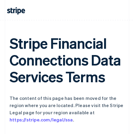
English
Français
捷克
English
克罗地亚
English
Italiano
拉脱维亚
Stripe Financial
English
立陶宛
English
Connections Data
列支敦士登
Deutsch
English
Services Terms
卢森堡
Français
Deutsch
English
罗马尼亚
English
马尔他
The content of this page has been moved for the
English
region where you are located. Please visit the Stripe
马来西亚
Legal page for your region available at
English
简体中文
https://stripe.com/legal/ssa
.
美国
English
Español
简体中文
墨西哥