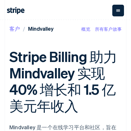
客户
Mindvalley
概览
所有客户故事
按企业阶段
文档
学习
支付
营收
资金管
平台
理
易市
大型企业
Stripe 文档
博客
Payments
Billing
初创企业
API 参考文档
客户案例
Stripe Billing 助力
在线支付
经常性收入
Global
Conn
库与 SDK
指南
Payment links
Metronome
Payouts
Stripe Apps
按用量计费
平台
Mindvalley 实现
无代码支付
Subscriptions
向第三
按应用场景
Checkout
方打款
支持
预构建支付界
订阅管理
Crypto
指南
智能体商务
40% 增长和 1.5 亿
面
Invoicing
钱包、
加密货币
获取支持
一次性或定期
Elements
稳定币
电子商务
接受线上付款
托管支持方案
灵活的 UI 组件
账单
发行和
嵌入式金融
实施预置结账流程
专业服务
美元年收入
支付方式
Tax
发卡基
财务自动化
构建平台或交易市场
Access to
销售税和增值
础设施
全球化企业
管理订阅
125+
税自动化
应用内支付
提供按用量计费
Terminal
Revenue
交易市场
发行稳定币支持的支付卡
线下支付
Recognition
公司
资金管理
通过智能体配置和管理服
Mindvalley 是一个在线学习平台和社区，旨在
会计自动化
Authorization
平台
务