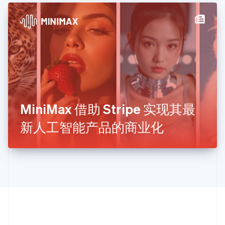
拉脱维亚
English
立陶宛
English
列支敦士登
Deutsch
English
卢森堡
Français
Deutsch
English
罗马尼亚
English
MiniMax 借助 Stripe 实现其最
马尔他
English
新人工智能产品的商业化
马来西亚
English
简体中文
美国
English
Español
简体中文
墨西哥
Español
English
挪威
English
葡萄牙
Português
English