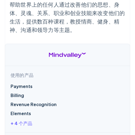
Boost
Stripe Sigma
产品路线图
帮助世界上的任何人通过改善他们的思想、身
SaaS
支付成功率优
自定义报告
Sessions 年度大会
体、灵魂、关系、职业和创业技能来改变他们的
化
Data Pipeline
招聘
数据同步
Link
资讯中心
生活，提供数百种课程，教授情商、健身、精
加速结账
资源
Stripe Press
神、沟通和领导力等主题。
按行业
应用集成
AI 企业
代码示例
创作者经济
开发者博客
联系
更多
游戏
API 状态
Product roadmap
酒店、旅游与休闲
联系销售
了解未来规划
保险
成为合作伙伴
媒体与娱乐
Radar
非营利组织
使用的产品
欺诈防范
专业服务
Atlas
公共部门
Payments
初创企业注册
零售
Billing
Climate
Revenue Recognition
碳移除
生态系统
Elements
+ 4 个产品
合作伙伴
Stripe App Marketplace