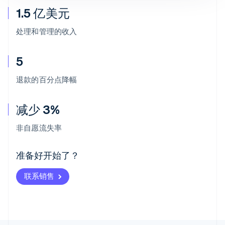
1.5 亿美元
处理和管理的收入
5
退款的百分点降幅
减少 3%
阿联酋
English
非自愿流失率
爱尔兰
English
爱沙尼亚
准备好开始了？
English
奥地利
联系销售
Deutsch
English
澳大利亚
English
巴西
Português
English