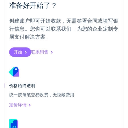
准备好开始了？
日本
日本語
English
瑞典
创建账户即可开始收款，无需签署合同或填写银
Svenska
English
瑞士
行信息。您也可以联系我们，为您的企业定制专
Deutsch
Français
Italiano
English
属支付解决方案。
塞浦路斯
English
斯洛伐克
开始
联系销售
English
斯洛文尼亚
English
Italiano
泰国
ไทย
English
希腊
价格始终透明
English
统一按每笔交易收费，无隐藏费用
西班牙
Español
English
定价详情
新加坡
English
简体中文
新西兰
English