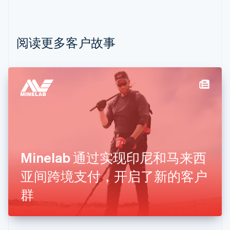
保加利亚
English
比利时
Nederlands
Français
Deutsch
English
阅读更多客户故事
波兰
English
丹麦
English
德国
Deutsch
English
法国
Français
English
芬兰
English
Svenska
Minelab 通过实现印尼和马来西
荷兰
Nederlands
English
亚间跨境支付，开启了新的客户
加拿大
English
Français
群
捷克
English
克罗地亚
English
Italiano