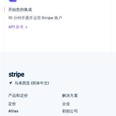
匈牙利
English
开始您的集成
意大利
10 分钟开通并运营 Stripe 账户
Italiano
English
印度
API 参考
English
英国
English
直布罗陀
English
中国内地
简体中文
English
中国香港特别行政区
English
简体中文
马来西亚 (简体中文)
产品和定价
解决方案
定价
企业
Atlas
初创公司