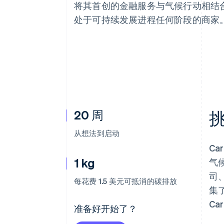
将其首创的金融服务与气候行动相结
处于可持续发展进程任何阶段的商家
20 周
从想法到启动
Ca
1 kg
气
司
每花费 1.5 美元可抵消的碳排放
集
C
准备好开始了？