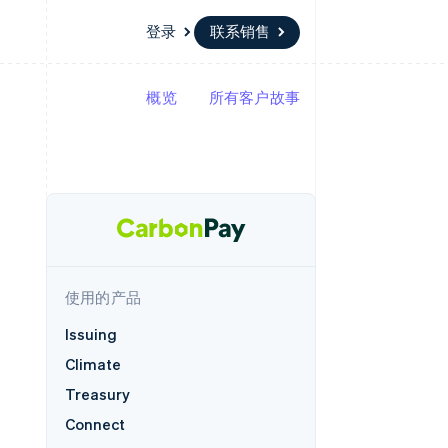
登录
联系销售
概览
所有客户故事
资源
生态系统
联系
场
更多
应用集成
合作伙伴
联系销售
Product roadmap
代码示例
Stripe App Marketplace
成为合作伙伴
了解未来规划
开发者博客
API 状态
Radar
欺诈防范
Atlas
初创企业注册
使用的产品
Climate
碳移除
Issuing
Climate
Treasury
Connect