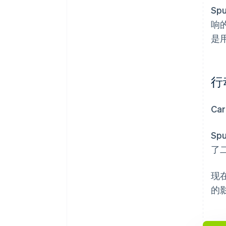
S
响的
是
行
C
Sp
了
现
的