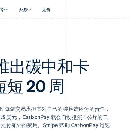
者
资源
定价
景
指南
按行业
公司
资金管理
平台和交易市
商务
持
接受线上付款
AI 企业
产品路线图
Global Payouts
Connect
币
持方案
实施预置结账流程
创作者经济
Sessions 年度大会
向第三方打款
平台支付
务
务
构建平台或交易市场
游戏
招聘
Crypto
金融
管理订阅
酒店、旅游与休闲
资讯中心
ay 推出碳中和卡
钱包、稳定币发行和发卡基础设
动化
提供按用量计费
保险
Stripe Press
施
企业
发行稳定币支持的支付卡
媒体与娱乐
支付
通过智能体配置和管理服务
非营利组织
短 20 周
场
专业服务
理
公共部门
零售
化
on
商家通过每笔交易承担其对自己的碳足迹应付的责任，
 美元，CarbonPay 就会自动抵消 1 公斤的二
支付额外的费用。Stripe 帮助 CarbonPay 迅速