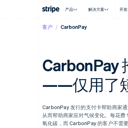
产品
解决方案
开发
客户
CarbonPay
按企业阶段
文档
学习
按应用场
支持
支付
营收
大型企业
Stripe 文档
博客
智能体
获取支
Payments
Billing
初创企业
API 参考文档
客户案例
加密货
托管支
在线支付
经常性收入
库与 SDK
指南
电子商
专业服
Payment links
Metronome
Stripe Apps
嵌入式
CarbonP
无代码支付
按用量计费
财务自
Checkout
Subscriptions
全球化
预构建支付界面
订阅管理
应用内
Elements
Invoicing
——仅用了短
交易市
灵活的 UI 组件
一次性或定期账单
资金管
支付方式
Tax
平台
支持 125 种以上
销售税和增值税自动
SaaS
Terminal
Revenue Recogniti
线下支付
会计自动化
CarbonPay 发行的支付卡帮助
Authorization Boost
Stripe Sigma
支付成功率优化
自定义报告
从而帮助商家应对气候变化。每花费 1.5
Link
Data Pipeline
加速结账
氧化碳，而 CarbonPay 的客户不需要
数据同步