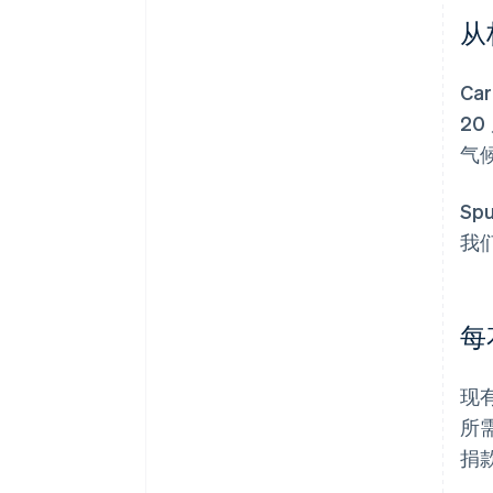
从
C
2
气
Sp
我
每
现
所需
捐