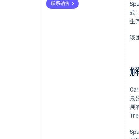
联系销售
S
式
生
该
C
最
展的
Tr
Sp