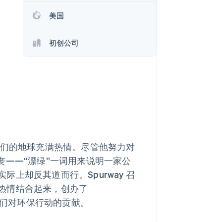
Stripe Sessions 2026
美国
了解 Stripe 如何为 AI 构
建经济基础设施。
立即观看
初创公司
 一直对我们的地球充满热情。尽管他努力对
丧——“漂绿”一词用来说明一家公
上却反其道而行。Spurway 召
热情结合起来，创办了
人们对环保行动的贡献。