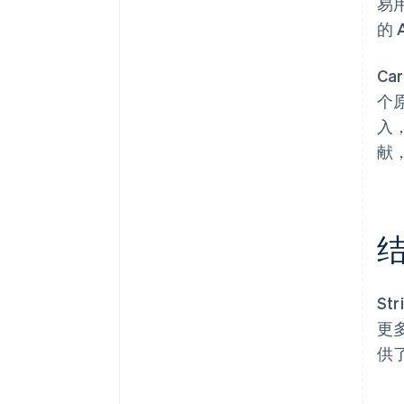
易
的
Ca
个原
入
献
St
更多
供