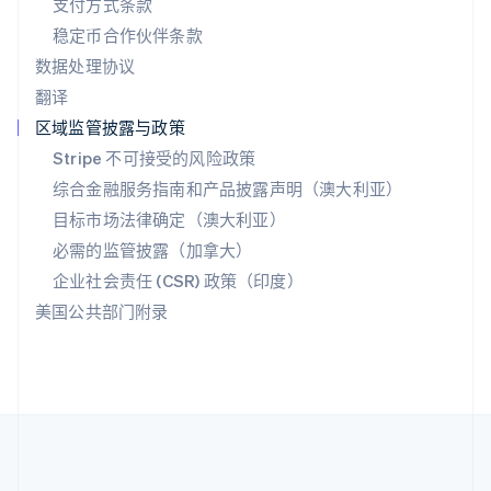
支付方式条款
ไทย
English
希腊
稳定币合作伙伴条款
English
数据处理协议
西班牙
翻译
Español
English
新加坡
区域监管披露与政策
English
简体中文
Stripe 不可接受的风险政策
新西兰
综合金融服务指南和产品披露声明（澳大利亚）
English
匈牙利
目标市场法律确定（澳大利亚）
English
必需的监管披露（加拿大）
意大利
Italiano
English
企业社会责任 (CSR) 政策（印度）
印度
美国公共部门附录
English
英国
English
直布罗陀
English
中国内地
简体中文
English
中国香港特别行政区