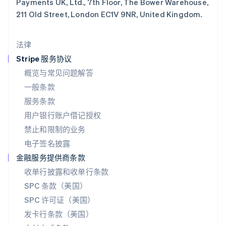
Payments UK, Ltd., 7th Floor, The Bower Warehouse,
English
简体中文
211 Old Street, London EC1V 9NR, United Kingdom.
美国
English
Español
简体中文
墨西哥
法律
Español
English
挪威
Stripe 服务协议
English
概览与常见问题解答
葡萄牙
一般条款
Português
English
日本
服务条款
日本語
English
用户银行账户借记授权
瑞典
Svenska
English
禁止和限制的业务
瑞士
电子签名披露
Deutsch
Français
Italiano
English
塞浦路斯
金融服务提供商条款
English
收单行披露和收单行条款
斯洛伐克
SPC 条款（美国）
English
斯洛文尼亚
SPC 许可证（美国）
English
Italiano
发卡行条款（美国）
泰国