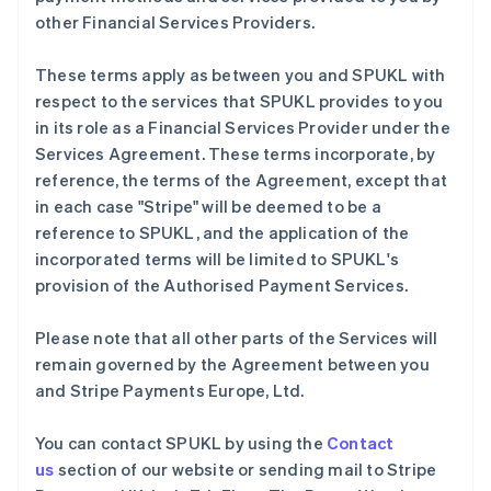
English
Svenska
other Financial Services Providers.
荷兰
Nederlands
English
These terms apply as between you and SPUKL with
加拿大
respect to the services that SPUKL provides to you
English
Français
捷克
in its role as a Financial Services Provider under the
English
Services Agreement. These terms incorporate, by
克罗地亚
reference, the terms of the Agreement, except that
English
Italiano
in each case "Stripe" will be deemed to be a
拉脱维亚
reference to SPUKL, and the application of the
English
立陶宛
incorporated terms will be limited to SPUKL's
English
provision of the Authorised Payment Services.
列支敦士登
Deutsch
English
Please note that all other parts of the Services will
卢森堡
remain governed by the Agreement between you
Français
Deutsch
English
罗马尼亚
and Stripe Payments Europe, Ltd.
English
马尔他
You can contact SPUKL by using the
Contact
English
us
section of our website or sending mail to Stripe
马来西亚