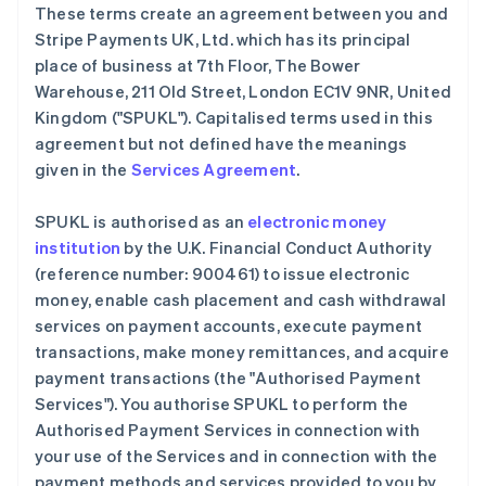
These terms create an agreement between you and
English
爱沙尼亚
Stripe Payments UK, Ltd. which has its principal
English
place of business at 7th Floor, The Bower
奥地利
Warehouse, 211 Old Street, London EC1V 9NR, United
Deutsch
English
Kingdom ("SPUKL"). Capitalised terms used in this
澳大利亚
agreement but not defined have the meanings
English
巴西
given in the
Services Agreement
.
Português
English
保加利亚
SPUKL is authorised as an
electronic money
English
institution
by the U.K. Financial Conduct Authority
比利时
(reference number: 900461) to issue electronic
Nederlands
Français
Deutsch
English
波兰
money, enable cash placement and cash withdrawal
English
services on payment accounts, execute payment
丹麦
transactions, make money remittances, and acquire
English
payment transactions (the "Authorised Payment
德国
Services"). You authorise SPUKL to perform the
Deutsch
English
法国
Authorised Payment Services in connection with
Français
English
your use of the Services and in connection with the
芬兰
payment methods and services provided to you by