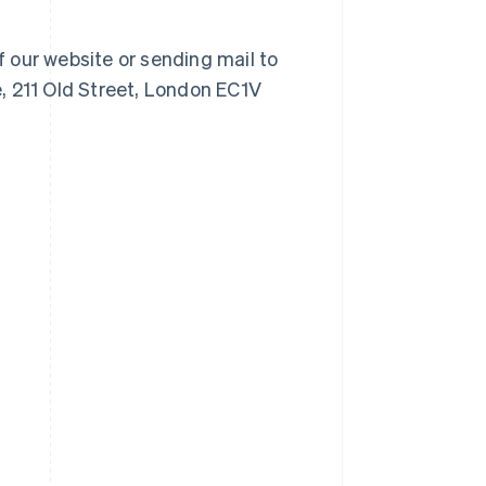
f our website or sending mail to
, 211 Old Street, London EC1V
R.A.S. de Hong Kong, Chine
English
简体中文
République tchèque
English
Roumanie
English
Royaume-Uni
English
Singapour
English
简体中文
Slovaquie
English
Slovénie
English
Italiano
Suède