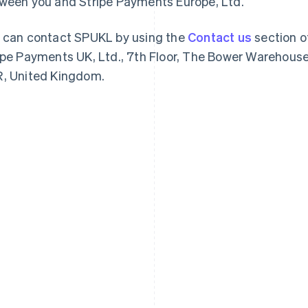
ween you and Stripe Payments Europe, Ltd.
 can contact SPUKL by using the
Contact us
section o
ipe Payments UK, Ltd., 7th Floor, The Bower Warehouse
, United Kingdom.
Espagne
Lettonie
Español
English
English
Estonie
Liechtenstein
English
Deutsch
English
États-Unis
Lituanie
English
Español
简体中文
English
Finlande
Luxembourg
English
Svenska
Français
Deutsch
English
France
Malaisie
Français
English
English
简体中文
Gibraltar
Malte
English
English
Grèce
Mexique
English
Español
English
Hongrie
Norvège