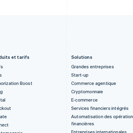
English
English
Inde
Nouvelle-Zélande
English
English
Irlande
Pays-Bas
English
Nederlands
English
Italie
Pologne
Italiano
English
English
Japon
Portugal
日本語
English
Português
English
uits et tarifs
Solutions
fs
Grandes entreprises
s
Start-up
orization Boost
Commerce agentique
ng
Cryptomonnaie
tal
E-commerce
ckout
Services financiers intégrés
mate
Automatisation des opératio
financières
nect
Entreprises internationales