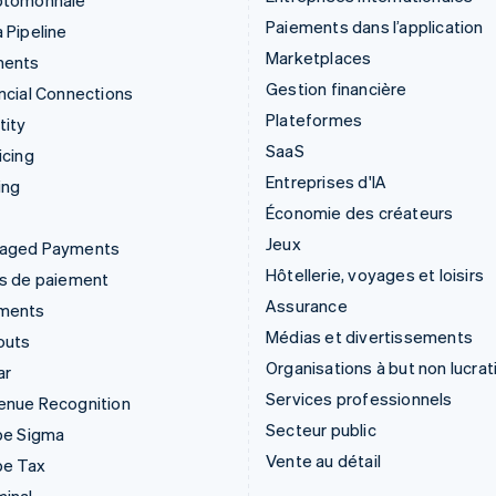
ptomonnaie
Paiements dans l’application
 Pipeline
Marketplaces
ments
Gestion financière
ncial Connections
Plateformes
tity
SaaS
icing
Entreprises d'IA
ing
Économie des créateurs
Jeux
aged Payments
Hôtellerie, voyages et loisirs
ns de paiement
Assurance
ments
Médias et divertissements
outs
Organisations à but non lucrat
ar
Services professionnels
enue Recognition
Secteur public
pe Sigma
Vente au détail
pe Tax