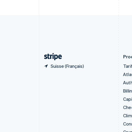
简体中文
English
Chypre
English
Croatie
English
Italiano
Danemark
English
Émirats arabes unis
English
Prod
Suisse (Français)
Tari
Atla
Auth
Billi
Capi
Che
Cli
Con