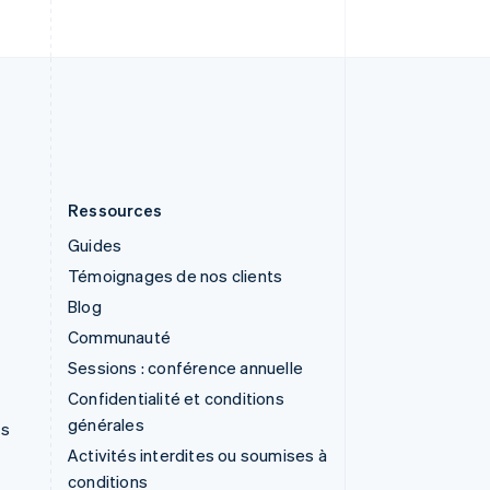
Svenska
English
Suisse
Deutsch
Français
Italiano
English
Thaïlande
ไทย
English
Ressources
Guides
Témoignages de nos clients
Blog
Communauté
Sessions : conférence annuelle
Confidentialité et conditions
générales
ns
Activités interdites ou soumises à
conditions