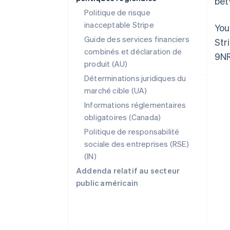
bet
Politique de risque
inacceptable Stripe
You
Guide des services financiers
Str
combinés et déclaration de
9NR
produit (AU)
Déterminations juridiques du
Allemagne
marché cible (UA)
Deutsch
English
Informations réglementaires
Australie
English
obligatoires (Canada)
Autriche
Politique de responsabilité
Deutsch
English
sociale des entreprises (RSE)
Belgique
(IN)
Nederlands
Français
Deutsch
English
Brésil
Addenda relatif au secteur
Português
English
public américain
Bulgarie
English
Canada
English
Français
Chine continentale