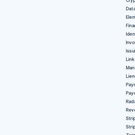
Cry
Data
Ele
Fina
Iden
Invo
Issu
Link
Man
Lie
Pay
Pay
Rad
Rev
Stri
Stri