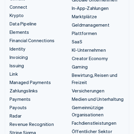
Connect
In-App-Zahlungen
Krypto
Marktplätze
Data Pipeline
Geldmanagement
Elements
Plattformen
Financial Connections
SaaS
Identity
KI-Unternehmen
Invoicing
Creator Economy
Issuing
Gaming
Link
Bewirtung, Reisen und
Managed Payments
Freizeit
Zahlungslinks
Versicherungen
Payments
Medien und Unterhaltung
Payouts
Gemeinnützige
Organisationen
Radar
Fachdienstleistungen
Revenue Recognition
Öffentlicher Sektor
Stripe Sigma