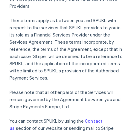
Providers.
English
Griechenland
English
These terms apply as between you and SPUKL with
Indien
respect to the services that SPUKL provides to you in
English
its role as a Financial Services Provider under the
Irland
Services Agreement. These terms incorporate, by
English
reference, the terms of the Agreement, except that in
Italien
each case "Stripe" will be deemed to be a reference to
Italiano
English
Japan
SPUKL, and the application of the incorporated terms
日本語
English
will be limited to SPUKL's provision of the Authorised
Kanada
Payment Services.
English
Français
Kroatien
Please note that all other parts of the Services will
English
Italiano
Lettland
remain governed by the Agreement between you and
English
Stripe Payments Europe, Ltd.
Liechtenstein
Deutsch
English
You can contact SPUKL by using the
Contact
Litauen
us
section of our website or sending mail to Stripe
English
Luxemburg