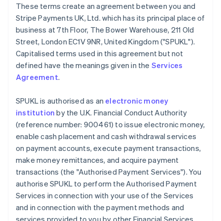
These terms create an agreement between you and
Stripe Payments UK, Ltd. which has its principal place of
Australien
business at 7th Floor, The Bower Warehouse, 211 Old
English
Street, London EC1V 9NR, United Kingdom ("SPUKL").
Belgien
Capitalised terms used in this agreement but not
Nederlands
Français
Deutsch
English
Brasilien
defined have the meanings given in the
Services
Português
English
Agreement
.
Bulgarien
English
SPUKL is authorised as an
electronic money
Dänemark
institution
by the U.K. Financial Conduct Authority
English
Deutschland
(reference number: 900461) to issue electronic money,
Deutsch
English
enable cash placement and cash withdrawal services
Estland
on payment accounts, execute payment transactions,
English
make money remittances, and acquire payment
Festlandchina
transactions (the "Authorised Payment Services"). You
简体中文
English
Finnland
authorise SPUKL to perform the Authorised Payment
English
Svenska
Services in connection with your use of the Services
Frankreich
and in connection with the payment methods and
Français
English
services provided to you by other Financial Services
Gibraltar