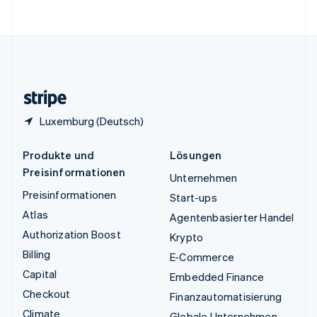
English
Vereinigte Staaten
English
Español
简体中文
Vereinigtes Königreich
English
Zypern
English
Luxemburg (Deutsch)
Produkte und
Lösungen
Preisinformationen
Unternehmen
Preisinformationen
Start-ups
Atlas
Agentenbasierter Handel
Authorization Boost
Krypto
Billing
E-Commerce
Capital
Embedded Finance
Checkout
Finanzautomatisierung
Climate
Globale Unternehmen