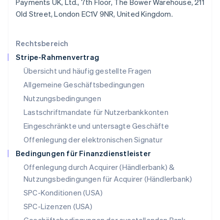
Payments UK, Ltd., 7th Floor, The Bower Warehouse, 211
Français
Deutsch
English
Old Street, London EC1V 9NR, United Kingdom.
Malaysia
English
简体中文
Malta
Rechtsbereich
English
Stripe-Rahmenvertrag
Mexiko
Übersicht und häufig gestellte Fragen
Español
English
Neuseeland
Allgemeine Geschäftsbedingungen
English
Nutzungsbedingungen
Niederlande
Lastschriftmandate für Nutzerbankkonten
Nederlands
English
Norwegen
Eingeschränkte und untersagte Geschäfte
English
Offenlegung der elektronischen Signatur
Österreich
Deutsch
English
Bedingungen für Finanzdienstleister
Polen
Offenlegung durch Acquirer (Händlerbank) &
English
Nutzungsbedingungen für Acquirer (Händlerbank)
Portugal
Português
English
SPC-Konditionen (USA)
Rumänien
SPC-Lizenzen (USA)
English
Schweden