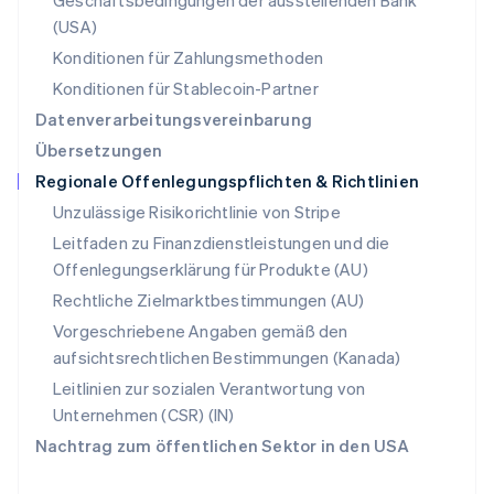
Geschäftsbedingungen der ausstellenden Bank
Svenska
English
(USA)
Schweiz
Konditionen für Zahlungsmethoden
Deutsch
Français
Italiano
English
Singapur
Konditionen für Stablecoin-Partner
English
简体中文
Datenverarbeitungsvereinbarung
Slowakei
Übersetzungen
English
Regionale Offenlegungspflichten & Richtlinien
Slowenien
English
Italiano
Unzulässige Risikorichtlinie von Stripe
Sonderverwaltungsregion Hongkong,
Leitfaden zu Finanzdienstleistungen und die
China
Offenlegungserklärung für Produkte (AU)
English
简体中文
Spanien
Rechtliche Zielmarktbestimmungen (AU)
Español
English
Vorgeschriebene Angaben gemäß den
Thailand
aufsichtsrechtlichen Bestimmungen (Kanada)
ไทย
English
Tschechische Republik
Leitlinien zur sozialen Verantwortung von
English
Unternehmen (CSR) (IN)
Ungarn
Nachtrag zum öffentlichen Sektor in den USA
English
Vereinigte Arabische Emirate