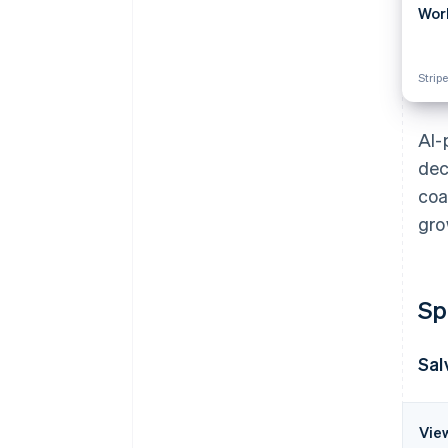
Wor
Strip
AI-
dec
coa
gro
Sp
Sal
Vie