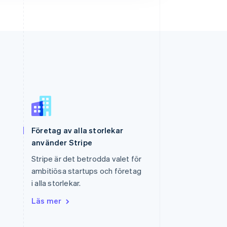
Slovenien
Företag av alla storlekar
English
Italiano
Spanien
använder Stripe
Español
English
Stripe är det betrodda valet för
Storbritannien
ambitiösa startups och företag
English
Sverige
i alla storlekar.
Svenska
English
Läs mer
Thailand
ไทย
English
Tjeckien