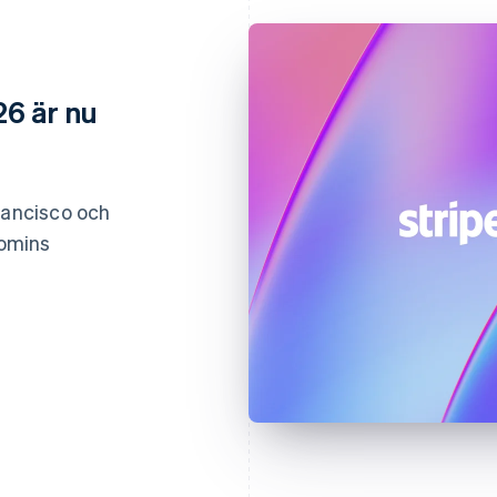
26 är nu
rancisco och
nomins