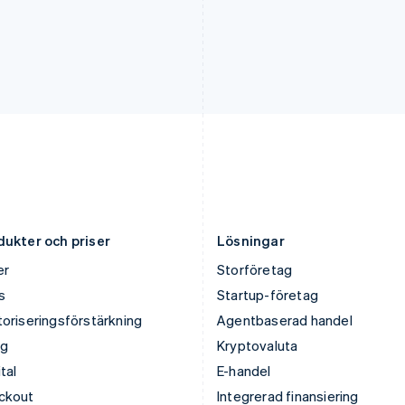
日本語
English
English
Kanada
Polen
English
Français
English
Kroatien
Portugal
English
Italiano
Português
English
Lettland
Rumänien
English
English
Liechtenstein
Schweiz
Deutsch
English
Deutsch
Français
Italiano
English
Litauen
Singapore
English
English
简体中文
Luxemburg
Slovakien
Français
Deutsch
English
English
dukter och priser
Lösningar
er
Storföretag
s
Startup-företag
oriseringsförstärkning
Agentbaserad handel
ng
Kryptovaluta
tal
E-handel
ckout
Integrerad finansiering