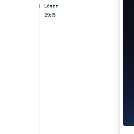
Accelererad kassaprocess
Längd
Financial Connections
29:15
Länkade finanskontodata