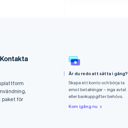
 Kontakta
Grekland
Malaysia
Är du redo att sätta i gång?
English
English
简体中文
Hongkong SAR, Kina
Malta
gsplattform
Skapa ett konto och börja ta
English
简体中文
English
emot betalningar – inga avtal
användning,
Indien
Mexiko
eller bankuppgifter behövs.
English
Español
English
t paket för
Irland
Nederländerna
Kom igång nu
English
Nederlands
English
Italien
Norge
Italiano
English
English
Japan
Nya Zeeland