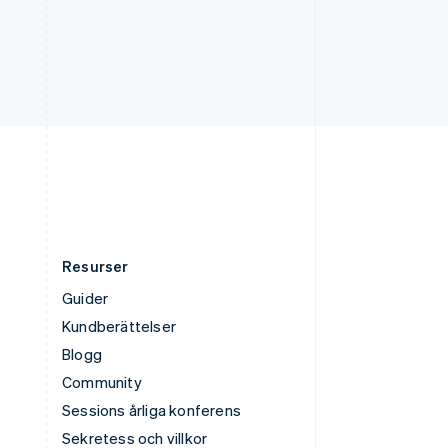
English
Tyskland
Deutsch
English
Ungern
English
USA
English
Español
简体中文
Österrike
Deutsch
English
Resurser
Guider
Kundberättelser
Blogg
Community
Sessions årliga konferens
Sekretess och villkor