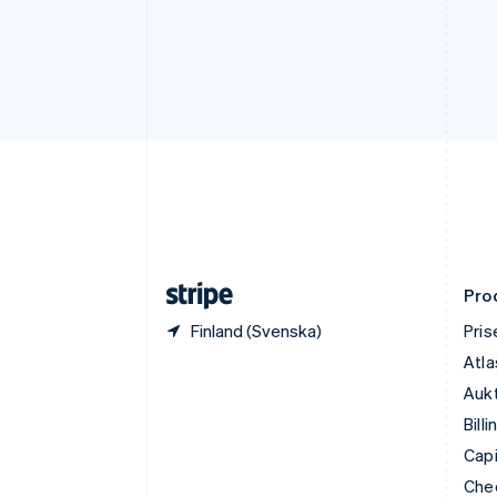
English
Estland
English
Fastlandskina
简体中文
English
Finland
English
Svenska
Frankrike
Français
English
Förenade Arabemiraten
English
Gibraltar
English
Pro
Finland (Svenska)
Pris
Atla
Aukt
Billi
Capi
Che