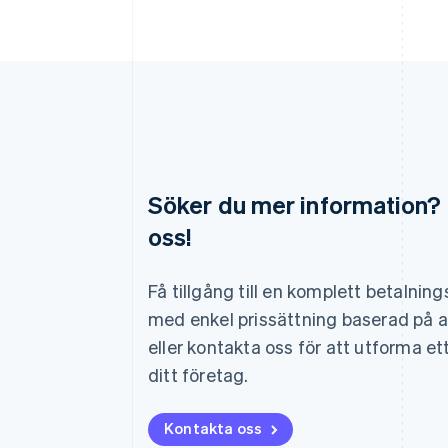
Söker du mer information?
oss!
Australien
English
Belgien
Få tillgång till en komplett betalnin
Nederlands
Français
Deutsch
English
med enkel prissättning baserad på 
Brasilien
Português
English
eller kontakta oss för att utforma et
Bulgarien
ditt företag.
English
Cypern
English
Kontakta oss
Danmark