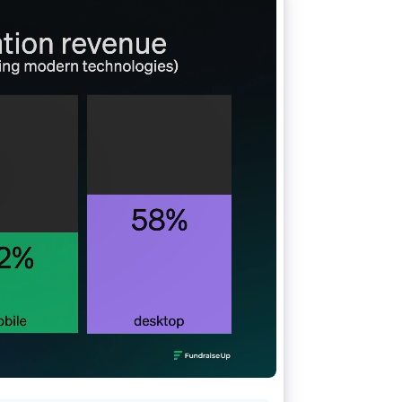
Stripe Sessions 2026
Se hur Stripe bygger den
ekonomiska
infrastrukturen för AI.
Titta nu