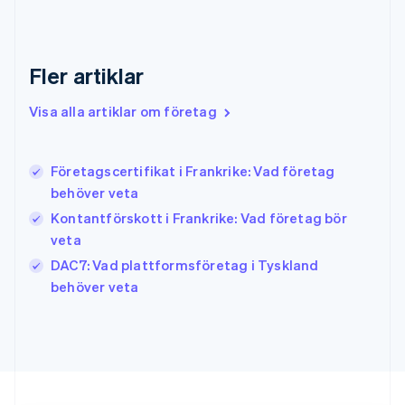
English
Grekland
English
Fler artiklar
Hongkong SAR, Kina
English
简体中文
Indien
Visa alla artiklar om företag
English
Irland
English
Företagscertifikat i Frankrike: Vad företag
Italien
behöver veta
Italiano
English
Japan
Kontantförskott i Frankrike: Vad företag bör
日本語
English
veta
Kanada
DAC7: Vad plattformsföretag i Tyskland
English
Français
behöver veta
Kroatien
English
Italiano
Lettland
English
Liechtenstein
Deutsch
English
Litauen