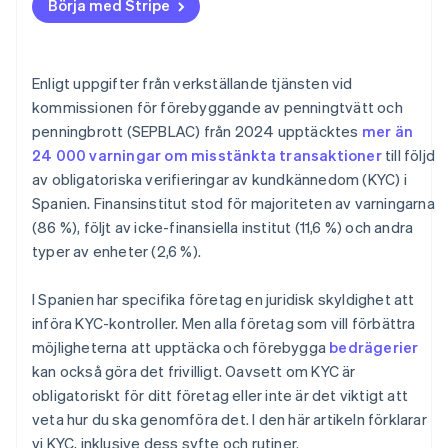
alla transaktioner?
Börja med Stripe
Vad händer om KYC-processen inte genomförs trots
att det är obligatoriskt?
Enligt uppgifter från verkställande tjänsten vid
Är det lämpligt att införa KYC-processer i ett företag
kommissionen för förebyggande av penningtvätt och
inom e-handel?
penningbrott (SEPBLAC) från 2024 upptäcktes
mer än
24 000 varningar om misstänkta transaktioner
till följd
av obligatoriska verifieringar av kundkännedom (KYC) i
Spanien. Finansinstitut stod för majoriteten av varningarna
(86 %), följt av icke-finansiella institut (11,6 %) och andra
typer av enheter (2,6 %).
I Spanien har specifika företag en juridisk skyldighet att
införa KYC-kontroller. Men alla företag som vill förbättra
möjligheterna att upptäcka och förebygga
bedrägerier
kan också göra det frivilligt. Oavsett om KYC är
obligatoriskt för ditt företag eller inte är det viktigt att
veta hur du ska genomföra det. I den här artikeln förklarar
vi KYC, inklusive dess syfte och rutiner.