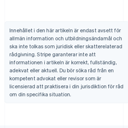
English
Belgien
Nederlands
Français
Deutsch
English
Brasilien
Português
English
Innehållet i den här artikeln är endast avsett för
Bulgarien
allmän information och utbildningsändamål och
English
Cypern
ska inte tolkas som juridisk eller skatterelaterad
English
rådgivning. Stripe garanterar inte att
Danmark
informationen i artikeln är korrekt, fullständig,
English
Estland
adekvat eller aktuell. Du bör söka råd från en
English
kompetent advokat eller revisor som är
Fastlandskina
licensierad att praktisera i din jurisdiktion för råd
简体中文
English
Finland
om din specifika situation.
English
Svenska
Frankrike
Français
English
Förenade Arabemiraten
English
Gibraltar