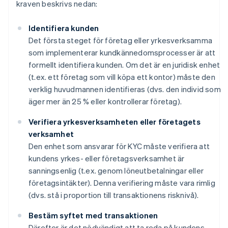
kraven beskrivs nedan:
Identifiera kunden
Det första steget för företag eller yrkesverksamma
som implementerar kundkännedomsprocesser är att
formellt identifiera kunden. Om det är en juridisk enhet
(t.ex. ett företag som vill köpa ett kontor) måste den
verklig huvudmannen identifieras (dvs. den individ som
äger mer än 25 % eller kontrollerar företag).
Verifiera yrkesverksamheten eller företagets
verksamhet
Den enhet som ansvarar för KYC måste verifiera att
kundens yrkes- eller företagsverksamhet är
sanningsenlig (t.ex. genom löneutbetalningar eller
företagsintäkter). Denna verifiering måste vara rimlig
(dvs. stå i proportion till transaktionens risknivå).
Bestäm syftet med transaktionen
Därefter är det nödvändigt att ta reda på kundens