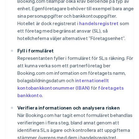
Booking.com tillämpar olika krav beroende på typ av
enhet. Egenföretagare behöver till exempel bara ange
sina personuppgifter och bankkontouppgifter.
Hotellet är dock registrerat i
handelsregistret
som
ett företag med begränsat ansvar (SL), så
hotellcheferna väljer alternativet ”Företagsenhet”.
Fyll i formuläret
Representanten fyller i formuläret för SL:s räkning. För
att kunna verka som ett partnerföretag ber
Booking.com om information om företagets namn,
bolagsbildningsdatum och
internationellt
kontobankkontonummer (IBAN)
för
företagets
bankkonto
.
Verifiera informationen och analysera risken
När Booking.com har tagit emot formuläret behandlas
verifieringen i flera steg, bland annat genom att
identifiera SL:s ägare och kontrollera att uppgifterna
stämmer överens med dem i handelsregistret.