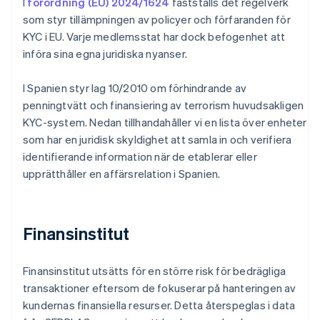
I
förordning (EU) 2024/1624
fastställs det regelverk
som styr tillämpningen av policyer och förfaranden för
KYC i EU. Varje medlemsstat har dock befogenhet att
införa sina egna juridiska nyanser.
I Spanien styr lag 10/2010 om förhindrande av
penningtvätt och finansiering av terrorism huvudsakligen
KYC-system. Nedan tillhandahåller vi en lista över enheter
som har en juridisk skyldighet att samla in och verifiera
identifierande information när de etablerar eller
upprätthåller en affärsrelation i Spanien.
Finansinstitut
Finansinstitut utsätts för en större risk för bedrägliga
transaktioner eftersom de fokuserar på hanteringen av
kundernas finansiella resurser. Detta återspeglas i data