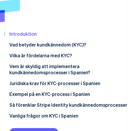
Identitetsverifiering online
Partner
Stripe App Marketplace
Introduktion
Stripe Sessions 2026
Se hur Stripe bygger den ekonomiska inf
Vad betyder kundkännedom (KYC)?
Titta nu
Vilka är fördelarna med KYC?
Vem är skyldig att implementera
kundkännedomsprocesser i Spanien?
Finansinstitut
Juridiska krav för KYC-processer i Spanien
Icke-finansiella institut
Due diligence
Exempel på en KYC-process i Spanien
Kontroll- och informationsåtgärder
Så förenklar Stripe Identity kundkännedomsprocesser
Vanliga frågor om KYC i Spanien
Är det obligatoriskt att genomföra KYC-processer för