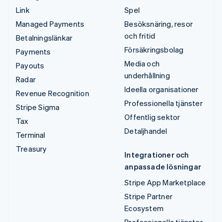
Link
Spel
Managed Payments
Besöksnäring, resor
och fritid
Betalningslänkar
Försäkringsbolag
Payments
Media och
Payouts
underhållning
Radar
Ideella organisationer
Revenue Recognition
Professionella tjänster
Stripe Sigma
Offentlig sektor
Tax
Detaljhandel
Terminal
Treasury
Integrationer och
anpassade lösningar
Stripe App Marketplace
Stripe Partner
Ecosystem
Professionella tjänster