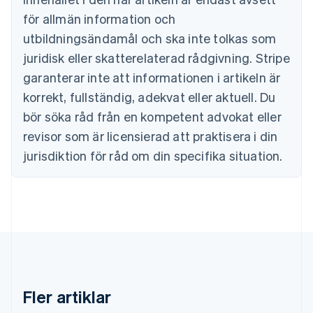
English
för allmän information och
Cypern
English
utbildningsändamål och ska inte tolkas som
Danmark
juridisk eller skatterelaterad rådgivning. Stripe
English
Estland
garanterar inte att informationen i artikeln är
English
korrekt, fullständig, adekvat eller aktuell. Du
Fastlandskina
bör söka råd från en kompetent advokat eller
简体中文
English
Finland
revisor som är licensierad att praktisera i din
English
Svenska
jurisdiktion för råd om din specifika situation.
Frankrike
Français
English
Förenade Arabemiraten
English
Gibraltar
English
Grekland
English
Hongkong SAR, Kina
English
简体中文
Fler artiklar
Indien