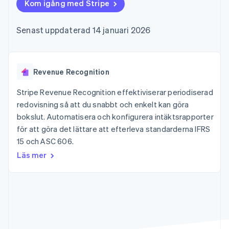
Godkännandeoptimeringar
Kom igång med Stripe
Recognition
Företag
Plattformar
Erbjud
Link
Automatiserad
SaaS
användningsbaserad
Accelererad kassaprocess
redovisning
Produktplan
fakturering
Senast uppdaterad 14 januari 2026
Financial Connections
Stripe Sigma
Sessions årliga
Utfärda stablecoin-
Länkade finanskontodata
Anpassade
konferens
stödda kort
rapporter
Karriärer
Tillhandahåll och
Efter bransch
Data Pipeline
Nyhetsrum
hantera tjänster med
Datasynkronisering
Stripe Press
Revenue Recognition
agenter
AI-företag
Kreatörsekonomi
Stripe Revenue Recognition effektiviserar periodiserad
Spel
redovisning så att du snabbt och enkelt kan göra
Besöksnäring, resor
Kontakt
Mer
Resurser
bokslut. Automatisera och konfigurera intäktsrapporter
och fritid
Product roadmap
Försäkringsbolag
för att göra det lättare att efterleva standarderna IFRS
Kontakta säljteamet
Se vad som kommer härnäst
Media och
Appintegrationer
Bli partner
15 och ASC 606.
underhållning
Kodexempel
Radar
Ideella organisationer
Utvecklarblogg
Läs mer
Bedrägeribekämpning
Professionella tjänster
API-status
Offentlig sektor
Atlas
Detaljhandel
Bolagsbildning för startups
Climate
Koldioxidinfångning
Ecosystem
Identity