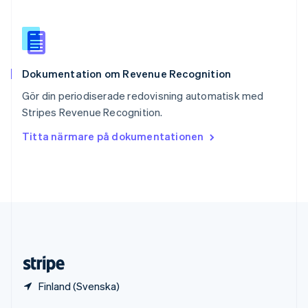
English
Italiano
Spanien
Español
English
Storbritannien
English
Dokumentation om Revenue Recognition
Sverige
Svenska
English
Gör din periodiserade redovisning automatisk med
Thailand
Stripes Revenue Recognition.
ไทย
English
Tjeckien
Titta närmare på dokumentationen
English
Tyskland
Deutsch
English
Ungern
English
USA
English
Español
简体中文
Österrike
Deutsch
English
Finland (Svenska)