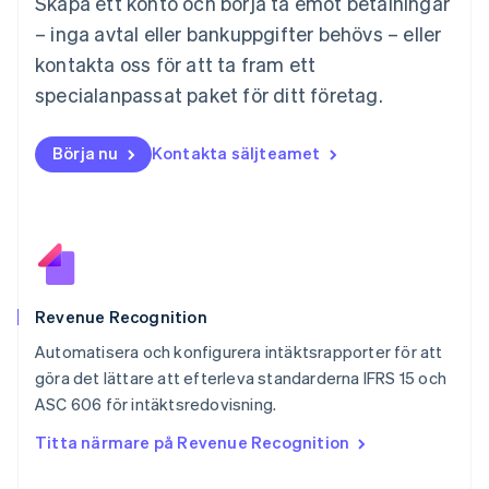
Skapa ett konto och börja ta emot betalningar
English
Mexiko
– inga avtal eller bankuppgifter behövs – eller
Español
English
kontakta oss för att ta fram ett
Nederländerna
specialanpassat paket för ditt företag.
Nederlands
English
Norge
English
Börja nu
Kontakta säljteamet
Nya Zeeland
English
Polen
English
Portugal
Português
English
Rumänien
English
Revenue Recognition
Schweiz
Automatisera och konfigurera intäktsrapporter för att
Deutsch
Français
Italiano
English
göra det lättare att efterleva standarderna IFRS 15 och
Singapore
English
简体中文
ASC 606 för intäktsredovisning.
Slovakien
Titta närmare på Revenue Recognition
English
Slovenien