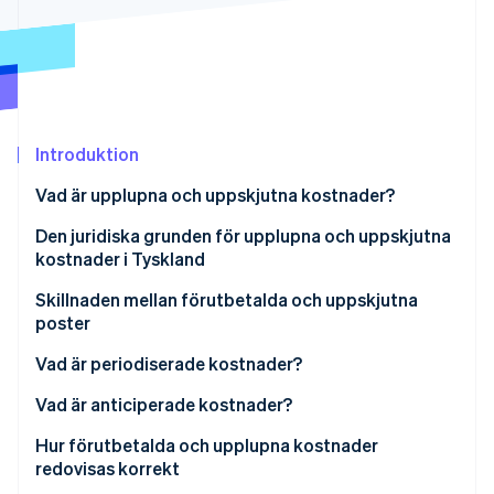
Identitetsverifiering online
Partner
Stripe App Marketplace
Stripe Sessions 2026
Introduktion
Se hur Stripe bygger den ekonomiska inf
Titta nu
Vad är upplupna och uppskjutna kostnader?
När är företag i Tyskland skyldiga att redovisa
Den juridiska grunden för upplupna och uppskjutna
upplupna och uppskjutna kostnader?
kostnader i Tyskland
Viktiga skillnader i periodiserad redovisning
Skillnaden mellan förutbetalda och uppskjutna
poster
Förbetalda kostnader (aktiva upplupna kostnader)
Vad är periodiserade kostnader?
Förutbetalda intäkter (passiva upplupna)
Exempel på en periodiserade kostnader
Vad är anticiperade kostnader?
Redovisningsbehandling:
Exempel på en anticiperade kostnader
Hur förutbetalda och upplupna kostnader
redovisas korrekt