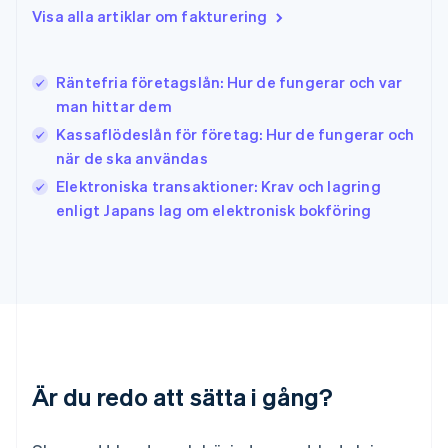
English
Visa alla artiklar om fakturering
Irland
English
Italien
Räntefria företagslån: Hur de fungerar och var
Italiano
English
man hittar dem
Japan
日本語
English
Kassaflödeslån för företag: Hur de fungerar och
Kanada
när de ska användas
English
Français
Elektroniska transaktioner: Krav och lagring
Kroatien
English
Italiano
enligt Japans lag om elektronisk bokföring
Lettland
English
Liechtenstein
Deutsch
English
Litauen
English
Luxemburg
Français
Deutsch
English
Är du redo att sätta i gång?
Malaysia
English
简体中文
Malta