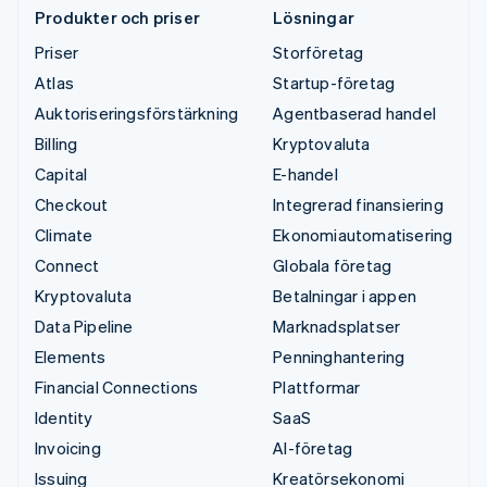
Produkter och priser
Lösningar
Priser
Storföretag
Atlas
Startup-företag
Auktoriseringsförstärkning
Agentbaserad handel
Billing
Kryptovaluta
Capital
E-handel
Checkout
Integrerad finansiering
Climate
Ekonomiautomatisering
Connect
Globala företag
Kryptovaluta
Betalningar i appen
Data Pipeline
Marknadsplatser
Elements
Penninghantering
Financial Connections
Plattformar
Identity
SaaS
Invoicing
AI-företag
Issuing
Kreatörsekonomi