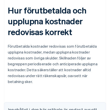
Hur förutbetalda och
upplupna kostnader
redovisas korrekt
Förutbetalda kostnader redovisas som förutbetalda
upplupna kostnader, medan upplupna kostnader
redovisas som övriga skulder. Skillnaden följer av
begreppen periodiserade och anticiperade upplupna
kostnader. Detta säkerställer att kostnader alltid
redovisas under rätt räkenskapsår, oavsett när
Australien
betalning sker.
English
Belgien
Nederlands
Français
Deutsch
English
Brasilien
Português
English
Bulgarien
Innehållet i den här artikeln är endast avsett