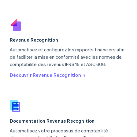
English
Mexique
Español
English
Norvège
English
Nouvelle-Zélande
English
Revenue Recognition
Pays-Bas
Automatisez et configurez les rapports financiers afin
Nederlands
English
de faciliter la mise en conformité avec les normes de
Pologne
English
comptabilité des revenus IFRS 15 et ASC 606.
Portugal
Découvrir Revenue Recognition
Português
English
R.A.S. de Hong Kong, Chine
English
简体中文
République tchèque
English
Roumanie
English
Documentation Revenue Recognition
Royaume-Uni
English
Automatisez votre processus de comptabilité
Singapour