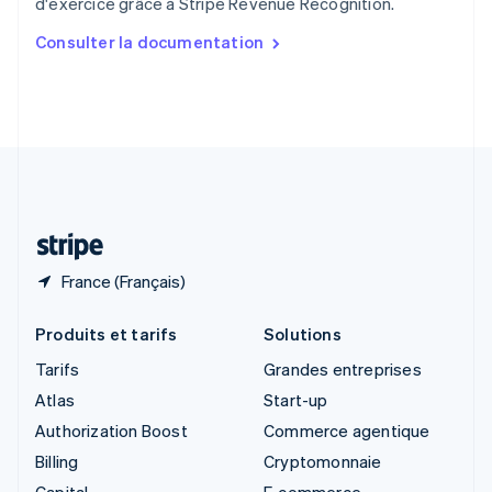
d'exercice grâce à Stripe Revenue Recognition.
English
简体中文
Slovaquie
Consulter la documentation
English
Slovénie
English
Italiano
Suède
Svenska
English
Suisse
Deutsch
Français
Italiano
English
Thaïlande
ไทย
English
France (Français)
Produits et tarifs
Solutions
Tarifs
Grandes entreprises
Atlas
Start-up
Authorization Boost
Commerce agentique
Billing
Cryptomonnaie
Capital
E-commerce