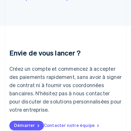
English
Hongrie
English
Inde
English
Irlande
English
Italie
Italiano
English
Envie de vous lancer ?
Japon
日本語
English
Créez un compte et commencez à accepter
Lettonie
English
des paiements rapidement, sans avoir à signer
Liechtenstein
de contrat ni à fournir vos coordonnées
Deutsch
English
Lituanie
bancaires. N'hésitez pas à nous contacter
English
pour discuter de solutions personnalisées pour
Luxembourg
votre entreprise.
Français
Deutsch
English
Malaisie
English
简体中文
Démarrer
Contacter notre équipe
Malte