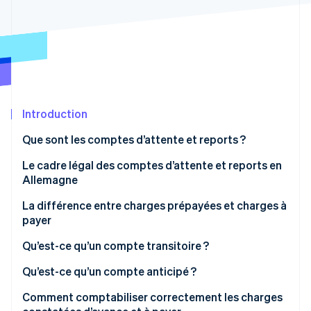
Découvrez les prochaines évolutions
Commerce en ligne
Radar
Prévention de la fraude
Écosystème
Atlas
Constitution de start-up
Partenaires
Climate
Stripe App Marketplace
Élimination du carbone
Introduction
Identity
Que sont les comptes d’attente et reports ?
Vérification de l'identité
Quand les entreprises allemandes doivent-elles
Le cadre légal des comptes d’attente et reports en
comptabiliser les comptes d’attente et reports ?
Allemagne
Principales distinctions en comptabilité d’exercice
La différence entre charges prépayées et charges à
payer
Stripe Sessions 2026
Découvrez comment Stripe construit l’infrastructure écono
Charges prépayées (actifs)
Qu’est-ce qu’un compte transitoire ?
Regarder la vidéo
Revenus différés (passifs)
Exemple d’exercice transitoire
Qu’est-ce qu’un compte anticipé ?
Gestion comptable
Exemple de compte anticipé
Comment comptabiliser correctement les charges