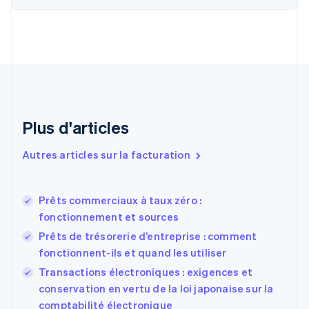
简体中文
English
Chypre
English
Croatie
English
Italiano
Danemark
English
Émirats arabes unis
English
Plus d'articles
Espagne
Español
English
Autres articles sur la facturation
Estonie
English
États-Unis
Prêts commerciaux à taux zéro :
English
Español
简体中文
fonctionnement et sources
Finlande
English
Svenska
Prêts de trésorerie d’entreprise : comment
France
fonctionnent-ils et quand les utiliser
Français
English
Transactions électroniques : exigences et
Gibraltar
English
conservation en vertu de la loi japonaise sur la
Grèce
comptabilité électronique