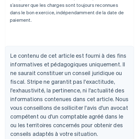
s’assurer que les charges sont toujours reconnues
dans le bon exercice, indépendamment de la date de
paiement.
Allemagne
Le contenu de cet article est fourni à des fins
Deutsch
English
Australie
informatives et pédagogiques uniquement. Il
English
ne saurait constituer un conseil juridique ou
Autriche
Deutsch
English
fiscal. Stripe ne garantit pas l'exactitude,
Belgique
l'exhaustivité, la pertinence, ni l'actualité des
Nederlands
Français
Deutsch
English
Brésil
informations contenues dans cet article. Nous
Português
English
vous conseillons de solliciter l'avis d'un avocat
Bulgarie
compétent ou d'un comptable agréé dans le
English
Canada
ou les territoires concernés pour obtenir des
English
Français
conseils adaptés à votre situation.
Chine continentale