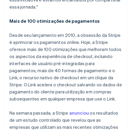
Japão
essa jornada."
日本語
English
Letônia
English
Mais de 100 otimizações de pagamentos
Liechtenstein
Deutsch
English
Desde seu lançamento em 2010, a obsessão da Stripe
Lituânia
é aprimorar os pagamentos online. Hoje, a Stripe
English
Luxemburgo
oferece mais de 100 otimizações que melhoram todos
Français
Deutsch
English
os aspectos da experiência de checkout, incluindo
Malásia
interfaces de usuário pré-integradas para
English
简体中文
pagamentos, mais de 40 formas de pagamento e o
Malta
Link, o recurso nativo de checkout em um clique da
English
México
Stripe. O Link acelera o checkout salvando os dados de
Español
English
pagamento do cliente para utilização em compras
Noruega
subsequentes em qualquer empresa que use o Link.
English
Nova Zelândia
Na semana passada, a Stripe
anunciou
os resultados
English
Países Baixos
de um estudo controlado que revelou que as
Nederlands
English
empresas que utilizam as mais recentes otimizações