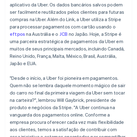
Espanha
aplicativo da Uber. Os dados bancários salvos podem
Español
English
ser facilmente reutilizados pelos clientes para futuras
Estados Unidos
compras na Uber. Além do Link, a Uber utiliza a Stripe
English
Español
简体中文
Estônia
para processar pagamentos com cartão usando o
English
eftpos
na Austrália e o
JCB
no Japão. Hoje, a Stripe é
Finlândia
uma parceira estratégica de pagamentos da Uber em
English
Svenska
muitos de seus principais mercados, incluindo Canadá,
França
Reino Unido, França, Malta, México, Brasil, Austrália,
Français
English
Gibraltar
Japão e EUA.
English
Grécia
"Desde o início, a Uber foi pioneira em pagamentos.
English
Quem não se lembra daquele momento mágico de sair
Hungria
do carro no final da primeira viagem da Uber sem tocar
English
Índia
na carteira?", lembrou Will Gaybrick, presidente de
English
produto e negócios da Stripe. "A Uber continua na
Irlanda
vanguarda dos pagamentos online. Conforme a
English
empresa procura oferecer cada vez mais flexibilidade
Itália
aos clientes, temos a satisfação de contribuir com
Italiano
English
essa iniciativa e estamos encantados por compartilhar