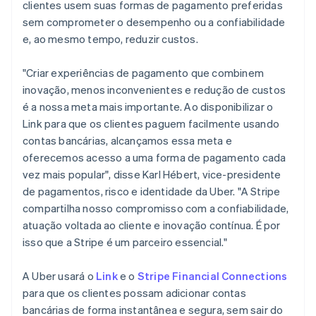
Bélgica
clientes usem suas formas de pagamento preferidas
Nederlands
Français
Deutsch
English
sem comprometer o desempenho ou a confiabilidade
Brasil
e, ao mesmo tempo, reduzir custos.
Português
English
Bulgária
"Criar experiências de pagamento que combinem
English
Canadá
inovação, menos inconvenientes e redução de custos
English
Français
é a nossa meta mais importante. Ao disponibilizar o
China continental
Link para que os clientes paguem facilmente usando
简体中文
English
contas bancárias, alcançamos essa meta e
Chipre
oferecemos acesso a uma forma de pagamento cada
English
Croácia
vez mais popular", disse Karl Hébert, vice-presidente
English
Italiano
de pagamentos, risco e identidade da Uber. "A Stripe
Dinamarca
compartilha nosso compromisso com a confiabilidade,
English
atuação voltada ao cliente e inovação contínua. É por
Emirados Árabes Unidos
isso que a Stripe é um parceiro essencial."
English
Eslováquia
A Uber usará o
Link
e o
Stripe Financial Connections
English
Eslovênia
para que os clientes possam adicionar contas
English
Italiano
bancárias de forma instantânea e segura, sem sair do