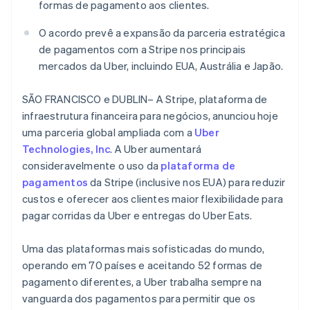
formas de pagamento aos clientes.
Veja o que está chegando
Radar
O acordo prevê a expansão da parceria estratégica
Ecossistema
Prevenção de fraudes
de pagamentos com a Stripe nos principais
Parceiros
Atlas
mercados da Uber, incluindo EUA, Austrália e Japão.
Stripe App Marketplace
Incorporação de startups
Climate
SÃO FRANCISCO e DUBLIN– A Stripe, plataforma de
Remoção de carbono
infraestrutura financeira para negócios, anunciou hoje
uma parceria global ampliada com a
Identity
Uber
Verificação de identidade
Technologies, Inc
. A Uber aumentará
consideravelmente o uso da
plataforma de
pagamentos
da Stripe (inclusive nos EUA) para reduzir
custos e oferecer aos clientes maior flexibilidade para
pagar corridas da Uber e entregas do Uber Eats.
Stripe Sessions 2026
Alemanha
Veja como a Stripe está construindo a infraestrutura econ
Deutsch
English
Uma das plataformas mais sofisticadas do mundo,
Assista agora
Austrália
operando em 70 países e aceitando 52 formas de
English
pagamento diferentes, a Uber trabalha sempre na
Áustria
vanguarda dos pagamentos para permitir que os
Deutsch
English