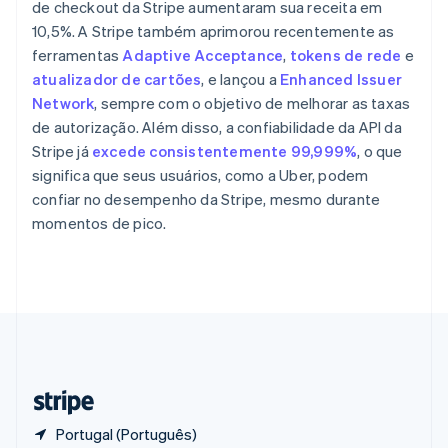
Polônia
de checkout da Stripe aumentaram sua receita em
English
10,5%. A Stripe também aprimorou recentemente as
Portugal
ferramentas
Adaptive Acceptance
,
tokens de rede
e
Português
English
atualizador de cartões
, e lançou a
Enhanced Issuer
RAE de Hong Kong, China
Network
, sempre com o objetivo de melhorar as taxas
English
简体中文
Reino Unido
de autorização. Além disso, a confiabilidade da API da
English
Stripe já
excede consistentemente 99,999%
, o que
República Tcheca
significa que seus usuários, como a Uber, podem
English
confiar no desempenho da Stripe, mesmo durante
Romênia
momentos de pico.
English
Singapura
English
简体中文
Suécia
Svenska
English
Suíça
Deutsch
Français
Italiano
English
Tailândia
ไทย
English
Portugal (Português)