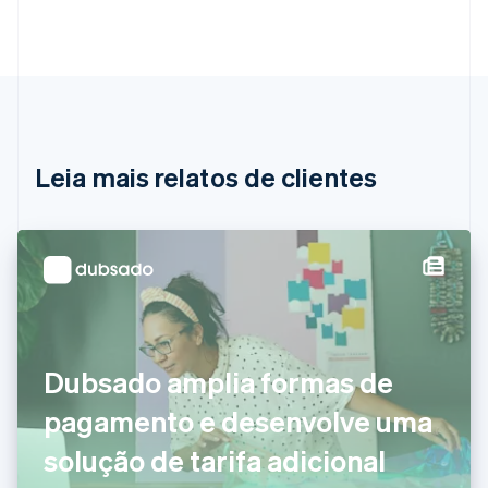
Austrália
English
Áustria
Deutsch
English
Bélgica
Nederlands
Français
Deutsch
English
Brasil
Português
English
Leia mais relatos de clientes
Bulgária
English
Canadá
English
Français
China continental
简体中文
English
Chipre
English
Croácia
English
Italiano
Dubsado amplia formas de
Dinamarca
pagamento e desenvolve uma
English
Emirados Árabes Unidos
solução de tarifa adicional
English