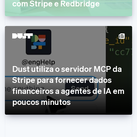
Eslováquia
com Stripe e Redbridge
English
Eslovênia
English
Italiano
Espanha
Español
English
Estados Unidos
English
Español
简体中文
Estônia
English
Finlândia
Dust utiliza o servidor MCP da
English
Svenska
França
Stripe para fornecer dados
Français
English
Gibraltar
financeiros a agentes de IA em
English
Grécia
poucos minutos
English
Hungria
English
Índia
English
Irlanda