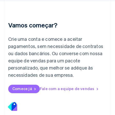
English
Itália
Italiano
English
Japão
Vamos começar?
日本語
English
Letônia
English
Crie uma conta e comece a aceitar
Liechtenstein
pagamentos, sem necessidade de contratos
Deutsch
English
Lituânia
ou dados bancários. Ou converse com nossa
English
equipe de vendas para um pacote
Luxemburgo
personalizado, que melhor se adéque às
Français
Deutsch
English
Malásia
necessidades de sua empresa.
English
简体中文
Malta
English
Comece já
Fale com a equipe de vendas
México
Español
English
Noruega
English
Nova Zelândia