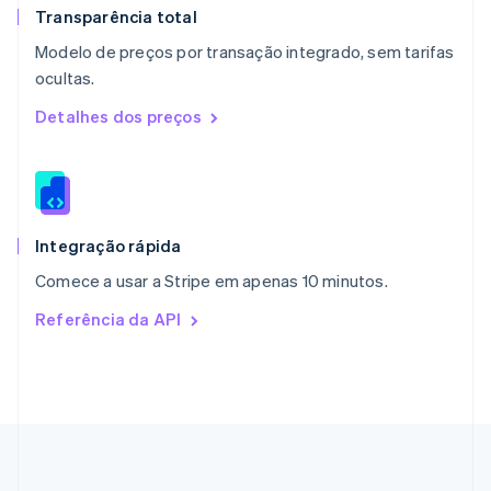
English
Transparência total
Países Baixos
Modelo de preços por transação integrado, sem tarifas
Nederlands
English
ocultas.
Polônia
English
Detalhes dos preços
Portugal
Português
English
RAE de Hong Kong, China
English
简体中文
Reino Unido
English
Integração rápida
República Tcheca
Comece a usar a Stripe em apenas 10 minutos.
English
Romênia
Referência da API
English
Singapura
English
简体中文
Suécia
Svenska
English
Suíça
Deutsch
Français
Italiano
English
Tailândia