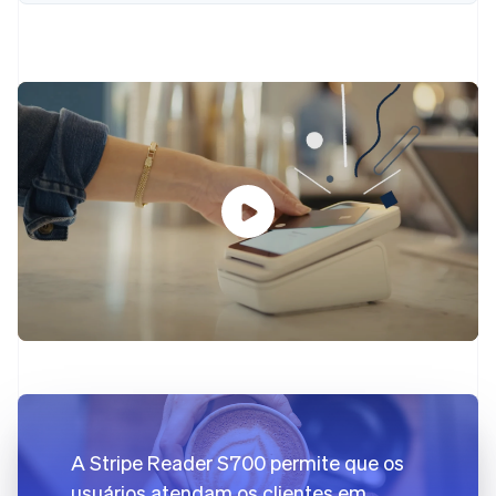
Veja o que está chegando
Radar
Ecossistema
Prevenção de fraudes
Parceiros
Atlas
Stripe App Marketplace
Incorporação de startups
Climate
Remoção de carbono
Identity
Verificação de identidade
Stripe Sessions 2026
Veja como a Stripe está construindo a infraestrutura econ
Assista agora
A Stripe Reader S700 permite que os
usuários atendam os clientes em