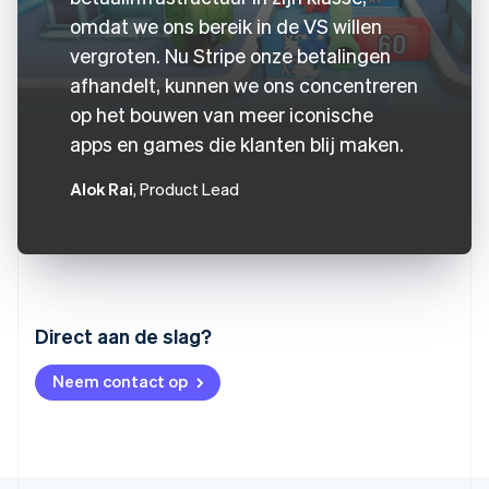
omdat we ons bereik in de VS willen
vergroten. Nu Stripe onze betalingen
afhandelt, kunnen we ons concentreren
op het bouwen van meer iconische
apps en games die klanten blij maken.
Alok Rai
, Product Lead
Australië
Direct aan de slag?
English
België
Neem contact op
Nederlands
Français
Deutsch
English
Brazilië
Português
English
Bulgarije
English