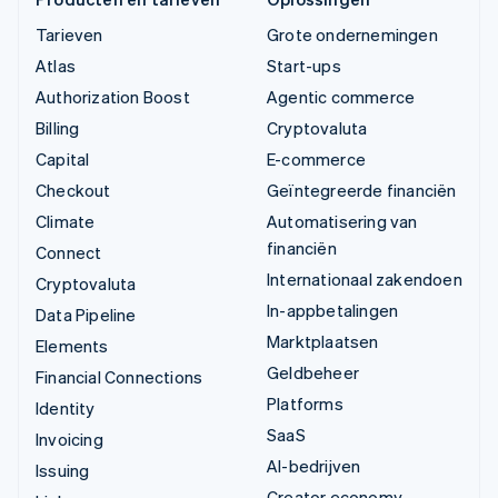
Tarieven
Grote ondernemingen
Atlas
Start-ups
Authorization Boost
Agentic commerce
Billing
Cryptovaluta
Capital
E-commerce
Checkout
Geïntegreerde financiën
Climate
Automatisering van
financiën
Connect
Internationaal zakendoen
Cryptovaluta
In-appbetalingen
Data Pipeline
Marktplaatsen
Elements
Geldbeheer
Financial Connections
Platforms
Identity
SaaS
Invoicing
AI-bedrijven
Issuing
Creator economy