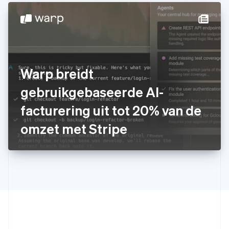
Ierland
English
India
English
Italië
Italiano
English
Japan
Warp breidt
日本語
English
Kroatië
gebruikgebaseerde AI-
English
Italiano
facturering uit tot 20% van de
Letland
English
omzet met Stripe
Liechtenstein
Deutsch
English
Litouwen
English
Luxemburg
Français
Deutsch
English
Maleisië
English
简体中文
Malta
English