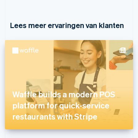
Canada
English
Français
Cyprus
English
Lees meer ervaringen van klanten
Denemarken
English
Duitsland
Deutsch
English
Estland
English
Finland
English
Svenska
Frankrijk
Français
English
Gibraltar
Waffle builds a modern POS
English
platform for quick-service
Griekenland
English
restaurants with Stripe
Hongarije
English
Hongkong SAR, China
English
简体中文