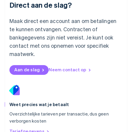
Direct aan de slag?
Mexico
Español
English
Nederland
Maak direct een account aan om betalingen
Nederlands
English
Nieuw-Zeeland
te kunnen ontvangen. Contracten of
English
bankgegevens zijn niet vereist. Je kunt ook
Noorwegen
contact met ons opnemen voor specifiek
English
Oostenrijk
maatwerk.
Deutsch
English
Polen
English
Aan de slag
Neem contact op
Portugal
Português
English
Roemenië
English
Singapore
English
简体中文
Weet precies wat je betaalt
Slovenië
Overzichtelijke tarieven per transactie, dus geen
English
Italiano
verborgen kosten
Slowakije
English
Tariefgegevens