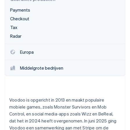
Oprichting van een start-up
Payments
Climate
Ecosysteem
Checkout
CO₂-verwijdering
Partners
Tax
Identity
Stripe App Marketplace
Online identiteitsverificatie
Radar
Europa
Stripe Sessions 2026
Middelgrote bedrijven
Ontdek hoe Stripe de economische infrastructuu
Nu bekijken
Voodoo is opgericht in 2013 en maakt populaire
mobiele games, zoals Monster Survivors en Mob
Control, en social media-apps zoals Wizz en BeReal,
dat het in 2024 heeft overgenomen. In juni 2025 ging
Voodoo een samenwerking aan met Stripe om de