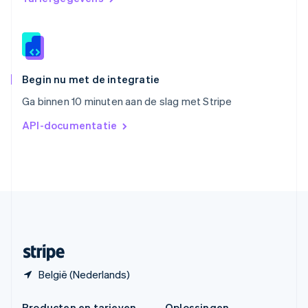
Spanje
Español
English
Thailand
ไทย
English
Tsjechië
English
Begin nu met de integratie
Vasteland van China
Ga binnen 10 minuten aan de slag met Stripe
简体中文
English
Verenigd Koninkrijk
API-documentatie
English
Verenigde Arabische Emiraten
English
Verenigde Staten
English
Español
简体中文
Zweden
Svenska
English
Zwitserland
Deutsch
Français
Italiano
English
België (Nederlands)
Producten en tarieven
Oplossingen