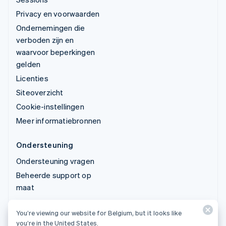
Privacy en voorwaarden
Ondernemingen die
verboden zijn en
waarvoor beperkingen
gelden
Licenties
Siteoverzicht
Cookie-instellingen
Meer informatiebronnen
Ondersteuning
Ondersteuning vragen
Beheerde support op
maat
You’re viewing our website for Belgium, but it looks like
© 2026 Stripe, LLC
you’re in the United States.