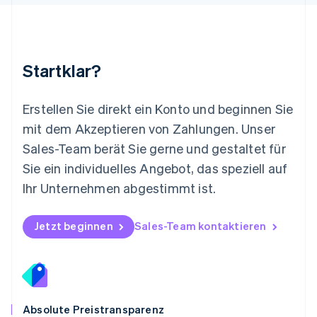
Español
English
Neuseeland
English
Niederlande
Nederlands
English
Startklar?
Norwegen
English
Österreich
Erstellen Sie direkt ein Konto und beginnen Sie
Deutsch
English
mit dem Akzeptieren von Zahlungen. Unser
Polen
Sales-Team berät Sie gerne und gestaltet für
English
Portugal
Sie ein individuelles Angebot, das speziell auf
Português
English
Ihr Unternehmen abgestimmt ist.
Rumänien
English
Schweden
Jetzt beginnen
Sales-Team kontaktieren
Svenska
English
Schweiz
Deutsch
Français
Italiano
English
Singapur
English
简体中文
Slowakei
Absolute Preistransparenz