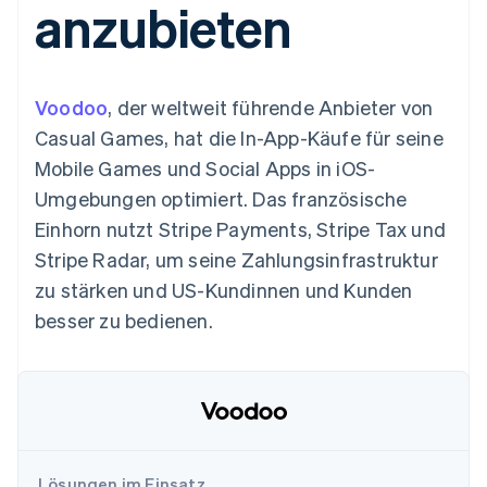
anzubieten
Data Pipeline
Geldmanagement
Marktplatz auf
Zugriff auf mehr als
Datensynchronisierung
Produkt-Roadmap
Plattformen
Grundlagen der
125
Stripe Sessions
SaaS
Abonnementverwaltung
Terminal
Karriere
Zahlungen vor Ort
Newsroom
So setzen Sie
Voodoo
, der weltweit führende Anbieter von
Authorization
Stripe Press
nutzungsbasierte
Boost
Abrechnung um
Casual Games, hat die In-App-Käufe für seine
Nach Branche
Optimierung der
Stablecoin-gestützte
Mobile Games und Social Apps in iOS-
Autorisierungsraten
Karten ausgeben: So
Link
KI-Unternehmen
Kontakt
geht´s
Umgebungen optimiert. Das französische
Beschleunigter
Creator Economy
Bereitstellung und
Einhorn nutzt Stripe Payments, Stripe Tax und
Bezahlvorgang
Gaming
Verwaltung von
Sales-Team
Financial
Bewirtung, Reisen und
Diensten mit Agenten
kontaktieren
Stripe Radar, um seine Zahlungsinfrastruktur
Connections
Freizeit
Partner werden
Verbundene
Versicherungen
zu stärken und US-Kundinnen und Kunden
Medien und
Finanzdaten
besser zu bedienen.
Unterhaltung
Ressourcen
Gemeinnützige
Organisationen
Fachdienstleistungen
App-Integrationen
Mehr
Öffentlicher Sektor
Code-Beispiele
Product roadmap
Einzelhandel
Entwickler-Blog
Ausblick
API-Status
Radar
Lösungen im Einsatz