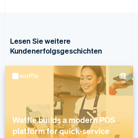
Português
English
Bulgarien
English
Dänemark
English
Deutschland
Lesen Sie weitere
Deutsch
English
Estland
Kundenerfolgsgeschichten
English
Festlandchina
简体中文
English
Finnland
English
Svenska
Frankreich
Français
English
Gibraltar
English
Griechenland
English
Waffle builds a modern POS
Indien
platform for quick-service
English
Irland