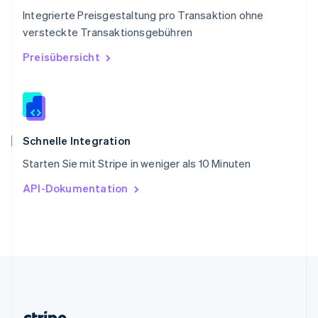
English
Integrierte Preisgestaltung pro Transaktion ohne
Slowenien
versteckte Transaktionsgebühren
English
Italiano
Sonderverwaltungsregion Hongkong,
Preisübersicht
China
English
简体中文
Spanien
Español
English
Thailand
ไทย
English
Schnelle Integration
Tschechische Republik
Starten Sie mit Stripe in weniger als 10 Minuten
English
Ungarn
API-Dokumentation
English
Vereinigte Arabische Emirate
English
Vereinigte Staaten
English
Español
简体中文
Vereinigtes Königreich
English
Zypern
English