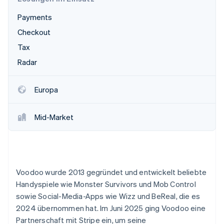
Betrugsprävention
Ecosystem
Payments
Atlas
Start-up-Gründung
Partner
Checkout
Stripe App-Marktplatz
Climate
Tax
CO₂-Entnahme
Radar
Europa
Stripe-Sessions 2026
Mid-Market
Erfahren Sie, wie Stripe Lösungen für die Wirtschaft
Jetzt ansehen
Voodoo wurde 2013 gegründet und entwickelt beliebte
Handyspiele wie Monster Survivors und Mob Control
sowie Social-Media-Apps wie Wizz und BeReal, die es
2024 übernommen hat. Im Juni 2025 ging Voodoo eine
Partnerschaft mit Stripe ein, um seine