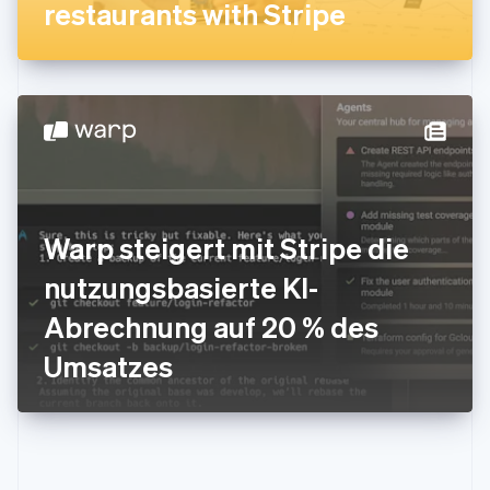
restaurants with Stripe
English
Italien
Italiano
English
Japan
日本語
English
Kanada
English
Français
Kroatien
English
Italiano
Lettland
English
Warp steigert mit Stripe die
Liechtenstein
Deutsch
English
nutzungsbasierte KI-
Litauen
Abrechnung auf 20 % des
English
Luxemburg
Umsatzes
Français
Deutsch
English
Malaysia
English
简体中文
Malta
English
Mexiko