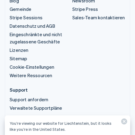
Blog
Newsroom
Gemeinde
Stripe Press
Stripe Sessions
Sales-Team kontaktieren
Datenschutz und AGB
Eingeschränkte und nicht
zugelassene Geschäfte
Lizenzen
Sitemap
Cookie-Einstellungen
Weitere Ressourcen
Support
Support anfordern
Verwaltete Supportpläne
You’re viewing our website for Liechtenstein, but it looks
© 2026 Stripe, LLC
like you’re in the United States.