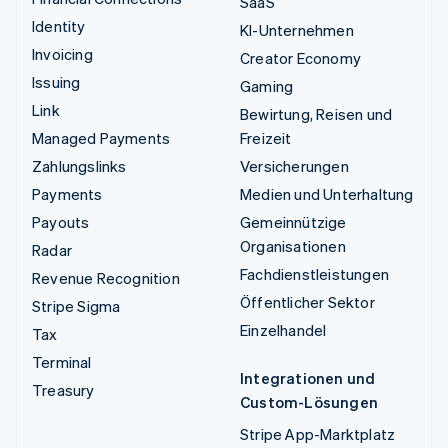
SaaS
Identity
KI-Unternehmen
Invoicing
Creator Economy
Issuing
Gaming
Link
Bewirtung, Reisen und
Managed Payments
Freizeit
Zahlungslinks
Versicherungen
Payments
Medien und Unterhaltung
Payouts
Gemeinnützige
Organisationen
Radar
Fachdienstleistungen
Revenue Recognition
Öffentlicher Sektor
Stripe Sigma
Einzelhandel
Tax
Terminal
Integrationen und
Treasury
Custom-Lösungen
Stripe App-Marktplatz