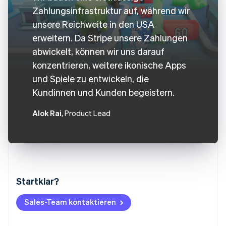
Zahlungsinfrastruktur auf, während wir
unsere Reichweite in den USA
erweitern. Da Stripe unsere Zahlungen
abwickelt, können wir uns darauf
konzentrieren, weitere ikonische Apps
und Spiele zu entwickeln, die
Kundinnen und Kunden begeistern.
Alok Rai
, Product Lead
Startklar?
Australien
English
Belgien
Sales-Team kontaktieren
Nederlands
Français
Deutsch
English
Brasilien