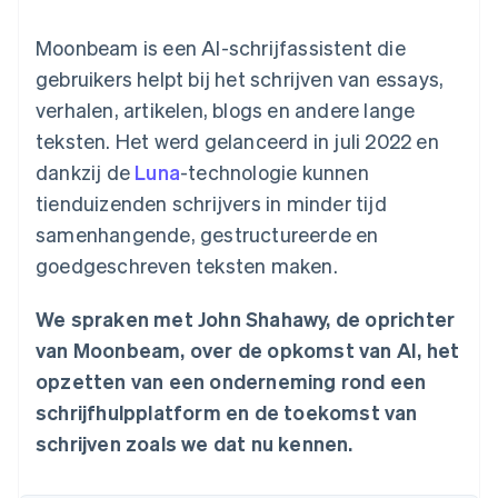
Toegang tot meer
Data Pipeline
Bedrijf
Marktplaatsen
Gegevenssynchronisatie
dan 125
Geldbeheer
Facturatie naar gebruik
Moonbeam is een AI-schrijfassistent die
Terminal
Productroadmap
Platforms
bieden
Fysieke betalingen
Jaarlijks congres
gebruikers helpt bij het schrijven van essays,
SaaS
Betaalkaarten uitgeven
Authorization
Sessions
die door stablecoins
verhalen, artikelen, blogs en andere lange
Boost
Vacatures
worden gedekt
Optimaliseer de
Stripe Newsroom
Diensten voorzien en
teksten. Het werd gelanceerd in juli 2022 en
acceptatie
Stripe Press
beheren met agents
Per branche
dankzij de
Luna
-technologie kunnen
Link
Versneld afrekenen
tienduizenden schrijvers in minder tijd
Financial
AI-bedrijven
samenhangende, gestructureerde en
Connections
Creator economy
Contact
Bronnen
Data gekoppelde
Gaming
goedgeschreven teksten maken.
rekeningen
Horeca, reizen en vrije
Neem contact op
tijd
App-integraties
Partner worden
Verzekering
Voorbeelden van code
We spraken met John Shahawy, de oprichter
Media en entertainment
Developerblog
van Moonbeam, over de opkomst van AI, het
API-status
Meer
Non-profitorganisaties
opzetten van een onderneming rond een
Product roadmap
Ontdek wat er in het verschiet ligt
schrijfhulpplatform en de toekomst van
Professionele
dienstverlening
schrijven zoals we dat nu kennen.
Radar
Publieke sector
Fraudepreventie
Detailhandel
Atlas