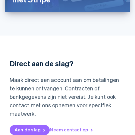
Deutsch
English
Litouwen
English
Luxemburg
Français
Deutsch
English
Maleisië
English
简体中文
Malta
English
Direct aan de slag?
Mexico
Español
English
Nederland
Maak direct een account aan om betalingen
Nederlands
English
Nieuw-Zeeland
te kunnen ontvangen. Contracten of
English
bankgegevens zijn niet vereist. Je kunt ook
Noorwegen
contact met ons opnemen voor specifiek
English
Oostenrijk
maatwerk.
Deutsch
English
Polen
English
Aan de slag
Neem contact op
Portugal