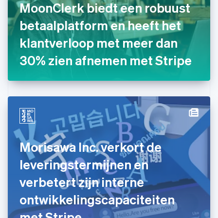
MoonClerk biedt een robuust
Français
English
Gibraltar
betaalplatform en heeft het
English
klantverloop met meer dan
Griekenland
English
30% zien afnemen met Stripe
Hongarije
English
Hongkong SAR, China
English
简体中文
Ierland
English
India
English
Italië
Morisawa Inc. verkort de
Italiano
English
Japan
leveringstermijnen en
日本語
English
Kroatië
verbetert zijn interne
English
Italiano
ontwikkelingscapaciteiten
Letland
English
met Stripe
Liechtenstein