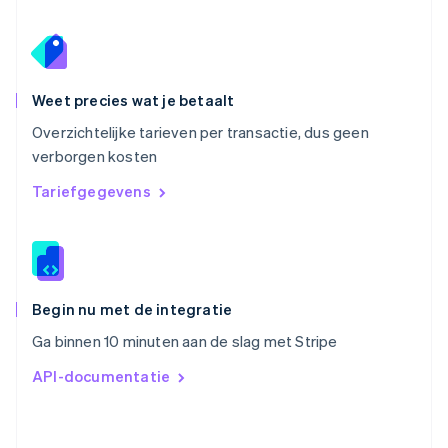
Português
English
Roemenië
English
Singapore
English
简体中文
Weet precies wat je betaalt
Slovenië
Overzichtelijke tarieven per transactie, dus geen
English
Italiano
verborgen kosten
Slowakije
English
Tariefgegevens
Spanje
Español
English
Thailand
ไทย
English
Tsjechië
English
Begin nu met de integratie
Vasteland van China
Ga binnen 10 minuten aan de slag met Stripe
简体中文
English
Verenigd Koninkrijk
API-documentatie
English
Verenigde Arabische Emiraten
English
Verenigde Staten