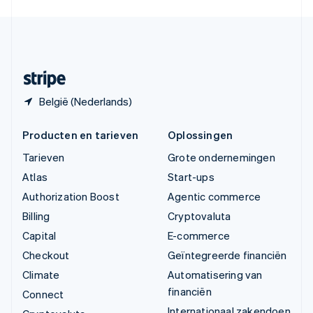
English
Español
简体中文
Zweden
Svenska
English
Zwitserland
Deutsch
Français
Italiano
English
België (Nederlands)
Producten en tarieven
Oplossingen
Tarieven
Grote ondernemingen
Atlas
Start-ups
Authorization Boost
Agentic commerce
Billing
Cryptovaluta
Capital
E-commerce
Checkout
Geïntegreerde financiën
Climate
Automatisering van
financiën
Connect
Internationaal zakendoen