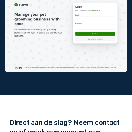
English
Italië
Italiano
English
Japan
日本語
English
Kroatië
English
Italiano
Letland
English
Liechtenstein
Deutsch
English
Litouwen
English
Luxemburg
Français
Deutsch
English
Maleisië
English
简体中文
Malta
English
Mexico
Direct aan de slag? Neem contact
Español
English
op of maak een account aan.
Nederland