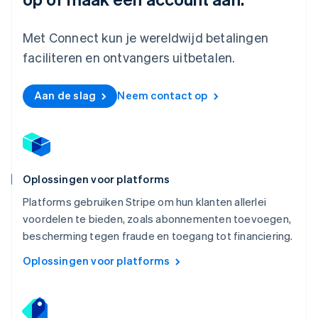
Nederlands
English
Nieuw-Zeeland
Met Connect kun je wereldwijd betalingen
English
Noorwegen
faciliteren en ontvangers uitbetalen.
English
Oostenrijk
Aan de slag
Neem contact op
Deutsch
English
Polen
English
Portugal
Português
English
Roemenië
Oplossingen voor platforms
English
Singapore
Platforms gebruiken Stripe om hun klanten allerlei
English
简体中文
voordelen te bieden, zoals abonnementen toevoegen,
Slovenië
bescherming tegen fraude en toegang tot financiering.
English
Italiano
Slowakije
Oplossingen voor platforms
English
Spanje
Español
English
Thailand