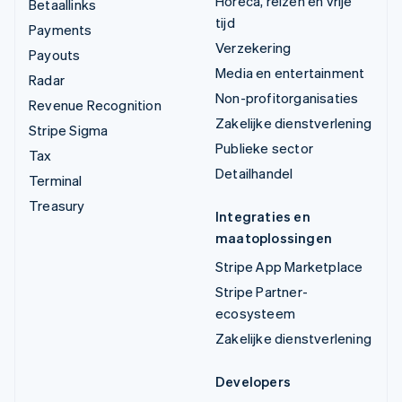
Horeca, reizen en vrije
Betaallinks
tijd
Payments
Verzekering
Payouts
Media en entertainment
Radar
Non-profitorganisaties
Revenue Recognition
Zakelijke dienstverlening
Stripe Sigma
Publieke sector
Tax
Detailhandel
Terminal
Treasury
Integraties en
maatoplossingen
Stripe App Marketplace
Stripe Partner-
ecosysteem
Zakelijke dienstverlening
Developers