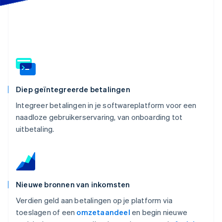
Oprichting van een start-up
Climate
Ecosysteem
CO₂-verwijdering
Partners
Identity
Stripe App Marketplace
Online identiteitsverificatie
Diep geïntegreerde betalingen
Integreer betalingen in je softwareplatform voor een
Stripe Sessions 2026
naadloze gebruikerservaring, van onboarding tot
Ontdek hoe Stripe de economische infrastructuu
uitbetaling.
Nu bekijken
Nieuwe bronnen van inkomsten
Verdien geld aan betalingen op je platform via
toeslagen of een
omzetaandeel
en begin nieuwe