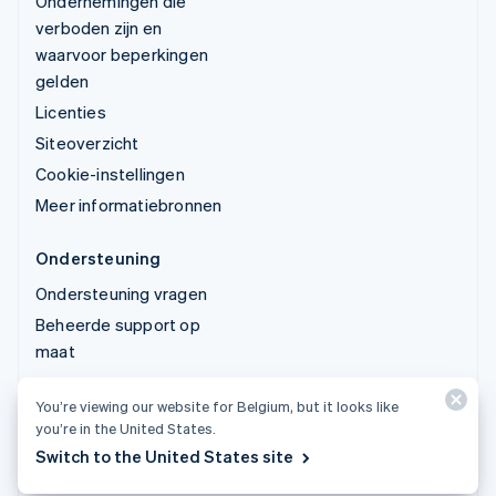
Ondernemingen die
verboden zijn en
waarvoor beperkingen
gelden
Licenties
Siteoverzicht
Cookie-instellingen
Meer informatiebronnen
Ondersteuning
Ondersteuning vragen
Beheerde support op
maat
You’re viewing our website for Belgium, but it looks like
© 2026 Stripe, LLC
you’re in the United States.
Switch to the United States site