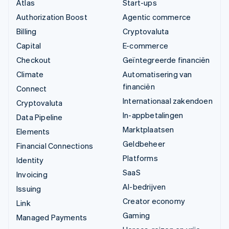
Atlas
Start-ups
Authorization Boost
Agentic commerce
Billing
Cryptovaluta
Capital
E-commerce
Checkout
Geïntegreerde financiën
Climate
Automatisering van
financiën
Connect
Internationaal zakendoen
Cryptovaluta
In-appbetalingen
Data Pipeline
Marktplaatsen
Elements
Geldbeheer
Financial Connections
Platforms
Identity
SaaS
Invoicing
AI-bedrijven
Issuing
Creator economy
Link
Gaming
Managed Payments