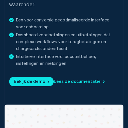
waaronder:
English
Denemarken
English
Een voor conversie geoptimaliseerde interface
Duitsland
voor onboarding
Deutsch
English
Estland
Dashboard voor betalingen en uitbetalingen dat
English
complexe workflows voor terugbetalingen en
Finland
chargebacks ondersteunt
English
Svenska
Frankrijk
Intuïtieve interface voor accountbeheer,
Français
English
instellingen en meldingen
Gibraltar
English
Bekijk de demo
Lees de documentatie
Griekenland
English
Hongarije
English
Hongkong SAR, China
English
简体中文
Ierland
English
India