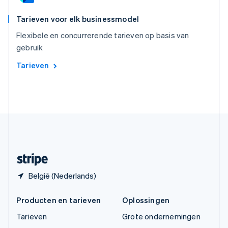
ไทย
English
Tarieven voor elk businessmodel
Tsjechië
English
Flexibele en concurrerende tarieven op basis van
Vasteland van China
gebruik
简体中文
English
Verenigd Koninkrijk
Tarieven
English
Verenigde Arabische Emiraten
English
Verenigde Staten
English
Español
简体中文
Zweden
Svenska
English
Zwitserland
Deutsch
Français
Italiano
English
België (Nederlands)
Producten en tarieven
Oplossingen
Tarieven
Grote ondernemingen