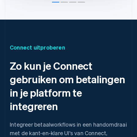
Connect uitproberen
Zo kun je Connect
Australië
gebruiken om betalingen
English
België
in je platform te
Nederlands
Français
Deutsch
English
Brazilië
integreren
Português
English
Bulgarije
English
Canada
Integreer betaalworkflows in een handomdraai
English
Français
met de kant-en-klare UI's van Connect,
Cyprus