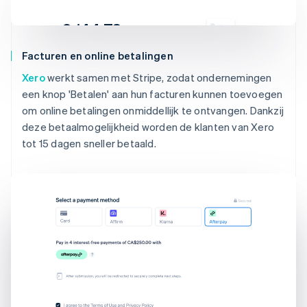
€ 144,78
Verschuldigd 19 feb
Facturen en online betalingen
Aan
Janneke Roos
Xero
werkt samen met Stripe, zodat ondernemingen
Van
Powdur
Memo
Dit is inclusief negen editors en een
een knop 'Betalen' aan hun facturen kunnen toevoegen
onbeperkt aantal projecten.
om online betalingen onmiddellijk te ontvangen. Dankzij
Factuurgegevens weergeven
deze betaalmogelijkheid worden de klanten van Xero
tot 15 dagen sneller betaald.