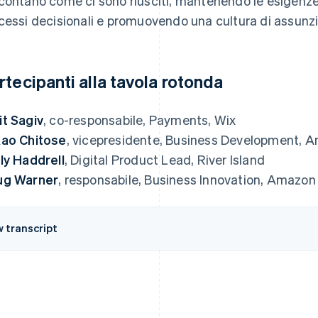
contano come ci sono riusciti, mantenendo le esigenze de
cessi decisionali e promuovendo una cultura di assunzio
rtecipanti alla tavola rotonda
t Sagiv
, co-responsabile, Payments, Wix
ao Chitose
, vicepresidente, Business Development, A
ly Haddrell
, Digital Product Lead, River Island
ug Warner
, responsabile, Business Innovation, Amazon
w transcript