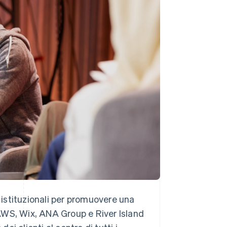
Stripe Sessions 2026
Scopri come Stripe sta
costruendo
l'infrastruttura
economica per l'IA.
Guarda ora
e istituzionali per promuovere una
i AWS, Wix, ANA Group e River Island