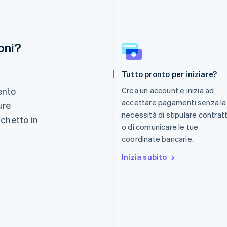
oni?
Finlandia
Lussemburgo
Tutto pronto per iniziare?
English
Svenska
Français
Deutsch
English
Francia
Malaysia
ento
Crea un account e inizia ad
Français
English
English
简体中文
accettare pagamenti senza la
ure
Germania
Malta
necessità di stipulare contratt
Deutsch
English
English
cchetto in
Giappone
Messico
o di comunicare le tue
.
日本語
English
Español
English
coordinate bancarie.
Gibilterra
Norvegia
English
Inizia subito
English
Grecia
Nuova Zelanda
English
English
India
Paesi Bassi
English
Nederlands
English
Irlanda
Polonia
English
English
Italia
Portogallo