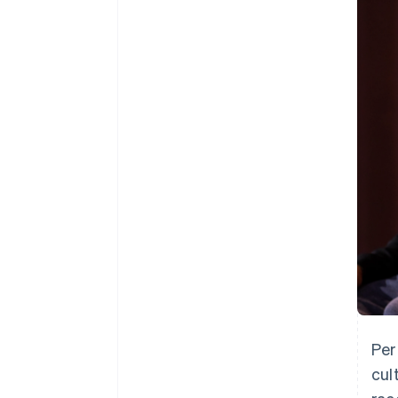
Link
Pagamento accelerato
Financial Connections
Conti finanziari collegati
Per
cul