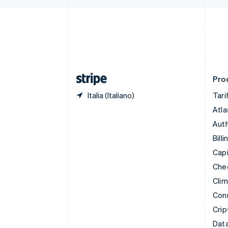
English
Italiano
Danimarca
English
Emirati Arabi Uniti
English
Estonia
English
Prod
Italia (Italiano)
Tari
Atla
Auth
Billi
Capi
Che
Cli
Con
Crip
Data