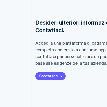
Desideri ulteriori informazi
Contattaci.
Australia
English
Austria
Accedi a una piattaforma di pagam
Deutsch
English
completa con costo a consumo opp
Belgio
Nederlands
Français
Deutsch
English
contattaci per personalizzare un pa
Brasile
base alle esigenze della tua azienda
Português
English
Bulgaria
English
Contattaci
Canada
English
Français
Cina continentale
简体中文
English
Cipro
English
Croazia