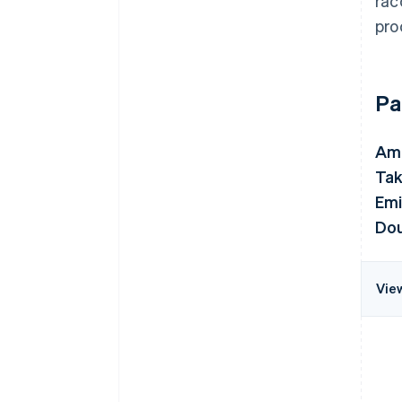
rac
pro
Pa
Ami
Tak
Emi
Do
Vie