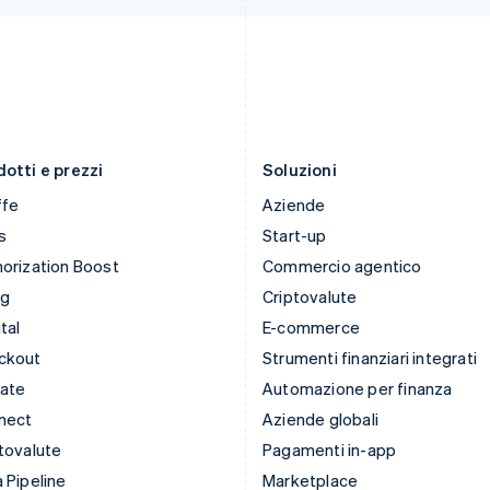
Italiano
English
Português
English
Lettonia
RAS di Hong Kong, Cina
English
English
简体中文
Liechtenstein
Regno Unito
Deutsch
English
English
Lituania
Repubblica Ceca
English
English
otti e prezzi
Soluzioni
ffe
Aziende
s
Start-up
orization Boost
Commercio agentico
ng
Criptovalute
tal
E-commerce
ckout
Strumenti finanziari integrati
mate
Automazione per finanza
nect
Aziende globali
tovalute
Pagamenti in-app
 Pipeline
Marketplace