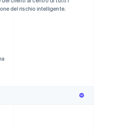
i clienti al centro di tutti i
ne del rischio intelligente.
na