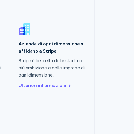
Romania
Aziende di ogni dimensione si
English
Singapore
affidano a Stripe
English
简体中文
Stripe è la scelta delle start-up
Slovacchia
i
più ambiziose e delle imprese di
English
Slovenia
ogni dimensione.
English
Italiano
Ulteriori informazioni
Spagna
Español
English
Stati Uniti
English
Español
简体中文
Svezia
Svenska
English
Svizzera
Deutsch
Français
Italiano
English
Thailandia