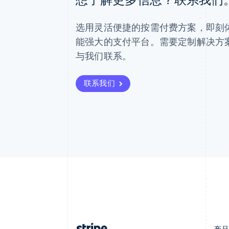
爱尔兰
English
选用灵活便捷的按需付费方案，即刻体验 
爱沙尼亚
English
能强大的支付平台。需要定制解决方
奥地利
与我们联系。
Deutsch
English
澳大利亚
English
联系我们
巴西
Português
English
保加利亚
English
比利时
Nederlands
Français
Deutsch
English
波兰
English
丹麦
English
德国
Deutsch
English
法国
Français
English
产