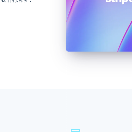
芬兰
美国
。
English
Svenska
English
Español
简体中文