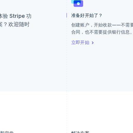
荷兰
墨西哥
Nederlands
English
Español
English
Stripe 功
准备好开始了？
加拿大
挪威
English
Français
English
案？欢迎随时
创建账户，开始收款——不需
捷克
葡萄牙
合同，也不需要提供银行信息
English
Português
English
克罗地亚
日本
立即开始
English
Italiano
日本語
English
拉脱维亚
瑞典
English
Svenska
English
立陶宛
瑞士
English
Deutsch
Français
Italiano
Englis
列支敦士登
塞浦路斯
Deutsch
English
English
卢森堡
斯洛伐克
Français
Deutsch
English
English
罗马尼亚
斯洛文尼亚
English
English
Italiano
马尔他
泰国
English
ไทย
English
马来西亚
希腊
English
简体中文
English
品和定价
解决方案