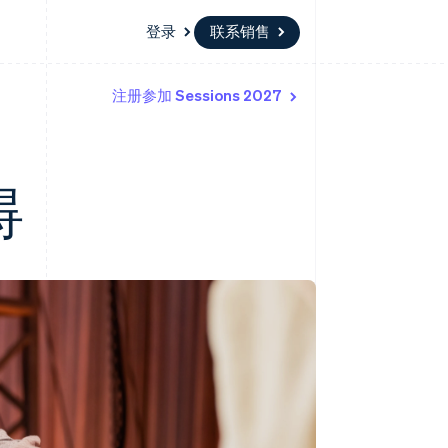
登录
联系销售
注册参加 Sessions 2027
资源
生态系统
联系
场
更多
应用程序集成
合作伙伴
联系销售
Product roadmap
代码示例
Stripe App Marketplace
成为合作伙伴
了解未来规划
开发者博客
碍
API 状态
Radar
欺诈防范
Atlas
初创企业注册
Climate
碳移除