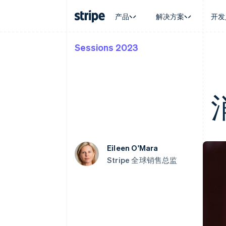
产品
解决方案
开发
Sessions 2023
按企业阶段
文档
学习
按应用场
支持
支付
营收
大型企业
Stripe 文档
博客
智能体
获取支
Payments
Billing
初创企业
API 参考文档
客户案例
加密货
管理支
在线支付
经常性收入
库与 SDK
指南
电子商
专业服
Payment links
Metronome
Stripe Apps
嵌入式
无代码支付
按用量计费
财务自
Checkout
Subscriptions
全球化
预构建支付界面
订阅管理
应用内
Elements
Invoicing
交易市
灵活的 UI 组件
一次性或定期账单
资金管
Eileen O'Mara
支付方式
Tax
平台
Stripe 全球销售总监
Access to 125+
销售税和增值税自动
SaaS
Terminal
Revenue Recogniti
线下支付
会计自动化
Authorization Boost
Stripe Sigma
支付成功率优化
自定义报告
Link
Data Pipeline
加速结账
数据同步