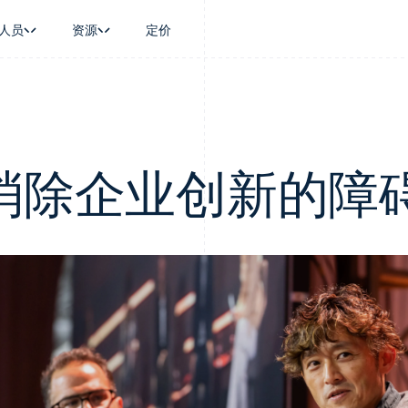
人员
资源
定价
景
指南
按行业
公司
资金管理
平台和交易市
商务
持
接受线上付款
AI 企业
产品路线图
Global Payouts
Connect
币
持方案
实施预建结账流程
创作者经济
Sessions 年度大会
向第三方打款
平台支付
务
务
构建平台或交易市场
游戏
招聘
消除企业创新的障
Crypto
金融
管理订阅
酒店、旅游与休闲
新闻编辑室
钱包、稳定币发行和发卡基础设
动化
提供按用量计费
保险
Stripe Press
施
企业
发行稳定币支持的支付卡
媒体与娱乐
支付
使用代理预配和管理服务
非营利组织
场
专业服务
理
公共部门
零售
化
on