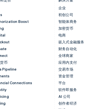
价
企业
as
初创公司
horization Boost
智能体商务
ing
加密货币
tal
电商
ckout
嵌入式金融服务
mate
财务自动化
nect
全球商家
密货币
应用内支付
a Pipeline
交易市场
ments
资金管理
ancial Connections
平台
tity
软件即服务
icing
AI 公司
uing
创作者经济