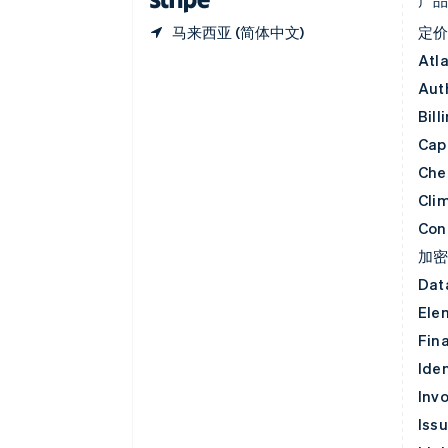
马来西亚 (简体中文)
定
Atl
Aut
Bill
Capi
Che
Cli
Con
加
Dat
Ele
Fin
Iden
Invo
Iss