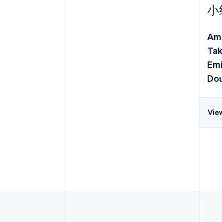
小
Ami
Tak
Emi
Do
Vie