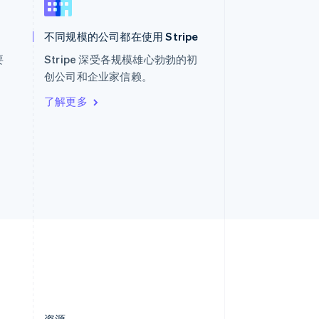
新加坡
English
简体中文
不同规模的公司都在使用 Stripe
新西兰
English
要
Stripe 深受各规模雄心勃勃的初
匈牙利
。
创公司和企业家信赖。
English
意大利
了解更多
Italiano
English
印度
English
英国
h
English
直布罗陀
English
中国内地
简体中文
English
中国香港特别行政区
English
简体中文
资源