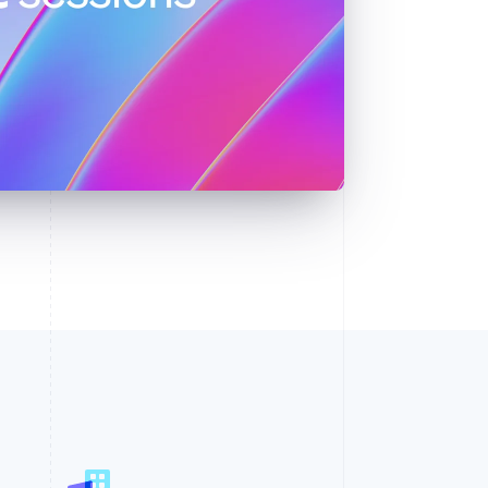
西班牙
Español
English