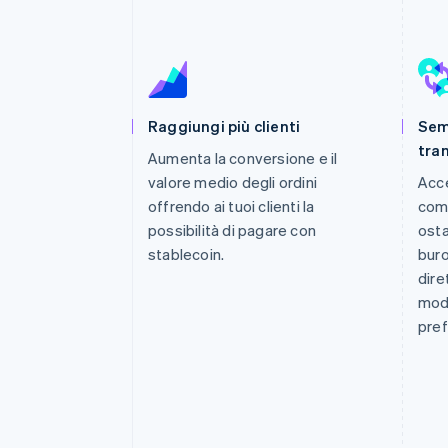
Link
Pagamento accelerato
Financial Connections
Conti finanziari collegati
Raggiungi più clienti
Sem
tran
Aumenta la conversione e il
valore medio degli ordini
Acce
offrendo ai tuoi clienti la
comm
possibilità di pagare con
osta
stablecoin.
buro
dire
modo
pref