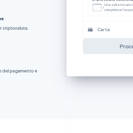
Una volta inviato l
completare l'acqui
ne
er criptovaluta.
Carta
Proc
nto del pagamento e