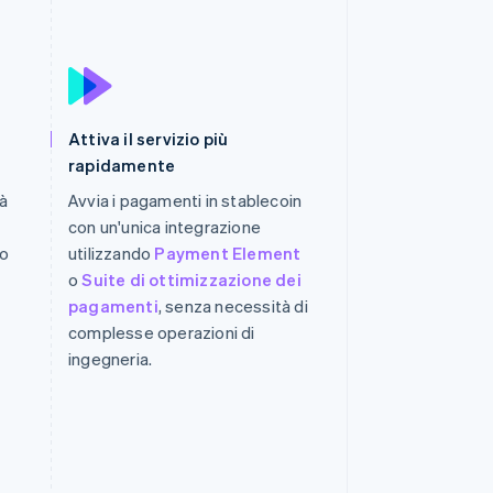
Stripe Sessions 2026
Scopri come Stripe sta
costruendo
l'infrastruttura
Attiva il servizio più
economica per l'IA.
rapidamente
Guarda ora
tà
Avvia i pagamenti in stablecoin
con un'unica integrazione
ro
utilizzando
Payment Element
o
Suite di ottimizzazione dei
pagamenti
, senza necessità di
complesse operazioni di
ingegneria.