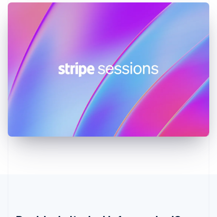
Germania
Deutsch
English
Giappone
日本語
English
Gibilterra
English
Grecia
English
India
English
Irlanda
English
Italia
Italiano
English
Lettonia
English
Liechtenstein
Deutsch
English
Lituania
English
Lussemburgo
Français
Deutsch
English