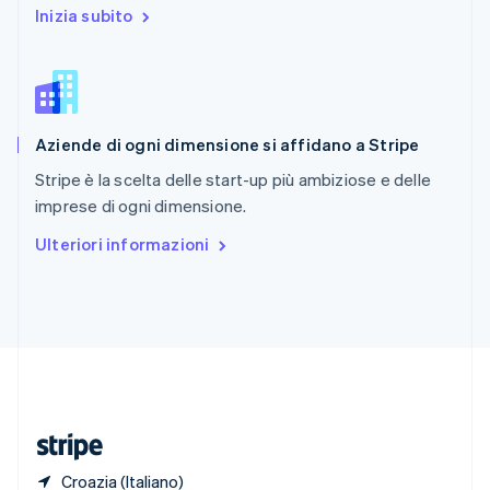
Romania
Inizia subito
English
Singapore
English
简体中文
Slovacchia
English
Aziende di ogni dimensione si affidano a Stripe
Slovenia
English
Italiano
Stripe è la scelta delle start-up più ambiziose e delle
Spagna
imprese di ogni dimensione.
Español
English
Stati Uniti
Ulteriori informazioni
English
Español
简体中文
Svezia
Svenska
English
Svizzera
Deutsch
Français
Italiano
English
Thailandia
ไทย
English
Ungheria
English
Croazia (Italiano)