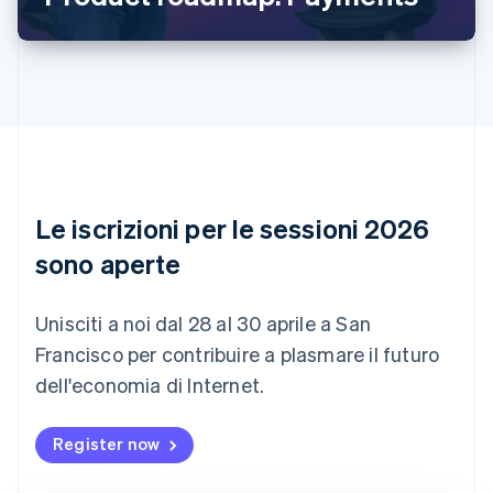
Brasile
Português
English
Bulgaria
English
Canada
English
Français
Cina continentale
简体中文
English
Cipro
English
Le iscrizioni per le sessioni 2026
Croazia
English
Italiano
sono aperte
Danimarca
English
Emirati Arabi Uniti
Unisciti a noi dal 28 al 30 aprile a San
English
Francisco per contribuire a plasmare il futuro
Estonia
dell'economia di Internet.
English
Finlandia
English
Svenska
Register now
Francia
Français
English