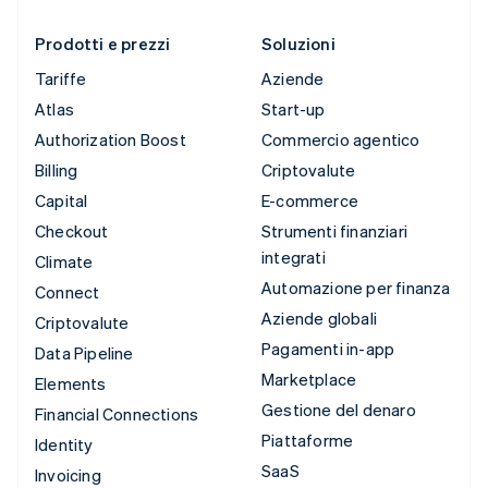
Prodotti e prezzi
Soluzioni
Tariffe
Aziende
Atlas
Start-up
Authorization Boost
Commercio agentico
Billing
Criptovalute
Capital
E-commerce
Checkout
Strumenti finanziari
integrati
Climate
Automazione per finanza
Connect
Aziende globali
Criptovalute
Pagamenti in-app
Data Pipeline
Marketplace
Elements
Gestione del denaro
Financial Connections
Piattaforme
Identity
SaaS
Invoicing