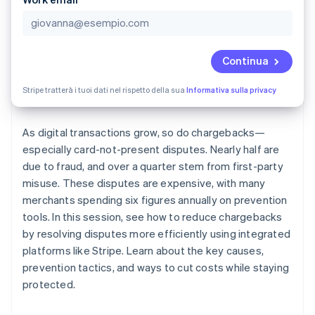
Scopri cosa ti aspetta
Radar
Ecosistema
Prevenzione delle frodi
Continua
Partner
Atlas
Stripe App Marketplace
Costituzione di start-up
Stripe tratterà i tuoi dati nel rispetto della sua
Informativa sulla privacy
Climate
Rimozione del carbonio
As digital transactions grow, so do chargebacks—
Identity
Verifica online dell'identità
especially card-not-present disputes. Nearly half are
due to fraud, and over a quarter stem from first-party
misuse. These disputes are expensive, with many
merchants spending six figures annually on prevention
tools. In this session, see how to reduce chargebacks
Stripe Sessions 2026
by resolving disputes more efficiently using integrated
Scopri come Stripe sta costruendo l'infrastruttura economi
platforms like Stripe. Learn about the key causes,
Guarda ora
prevention tactics, and ways to cut costs while staying
protected.