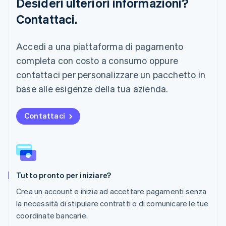
Desideri ulteriori informazioni?
Malaysia
Contattaci.
English
简体中文
Malta
English
Accedi a una piattaforma di pagamento
Messico
Español
English
completa con costo a consumo oppure
Norvegia
contattaci per personalizzare un pacchetto in
English
Nuova Zelanda
base alle esigenze della tua azienda.
English
Paesi Bassi
Contattaci
Nederlands
English
Polonia
English
Portogallo
Português
English
RAS di Hong Kong, Cina
Tutto pronto per iniziare?
English
简体中文
Regno Unito
Crea un account e inizia ad accettare pagamenti senza
English
la necessità di stipulare contratti o di comunicare le tue
Repubblica Ceca
coordinate bancarie.
English