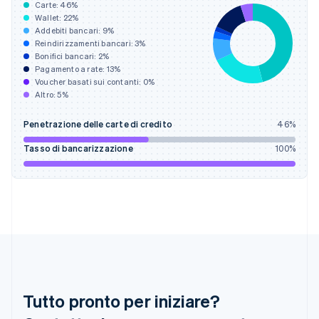
Carte:
46
%
Francia
Wallet:
22
%
Français
English
Addebiti bancari:
9
%
Germania
Reindirizzamenti bancari:
3
%
Deutsch
English
Bonifici bancari:
2
%
Giappone
Pagamento a rate:
13
%
Voucher basati sui contanti:
0
%
日本語
English
Altro:
5
%
Gibilterra
English
Grecia
Penetrazione delle carte di credito
46
%
English
Tasso di bancarizzazione
100
%
India
English
Irlanda
English
Italia
Italiano
English
Lettonia
English
Liechtenstein
Deutsch
English
Tutto pronto per iniziare?
Lituania
English