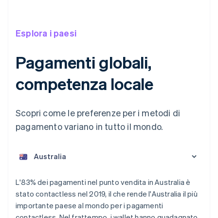
Esplora i paesi
Pagamenti globali,
competenza locale
Scopri come le preferenze per i metodi di
pagamento variano in tutto il mondo.
L'83% dei pagamenti nel punto vendita in Australia è
Australia
stato contactless nel 2019, il che rende l'Australia il più
English
importante paese al mondo per i pagamenti
Austria
contactless. Nel frattempo, i wallet hanno guadagnato
Deutsch
English