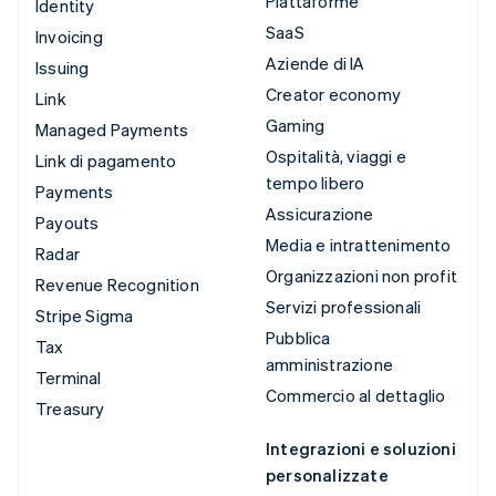
Piattaforme
Identity
SaaS
Invoicing
Aziende di IA
Issuing
Creator economy
Link
Gaming
Managed Payments
Ospitalità, viaggi e
Link di pagamento
tempo libero
Payments
Assicurazione
Payouts
Media e intrattenimento
Radar
Organizzazioni non profit
Revenue Recognition
Servizi professionali
Stripe Sigma
Pubblica
Tax
amministrazione
Terminal
Commercio al dettaglio
Treasury
Integrazioni e soluzioni
personalizzate