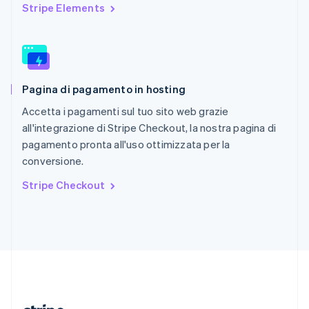
Repubblica Ceca
Stripe Elements
English
Romania
English
Singapore
English
简体中文
Pagina di pagamento in hosting
Slovacchia
English
Accetta i pagamenti sul tuo sito web grazie
Slovenia
all'integrazione di Stripe Checkout, la nostra pagina di
English
Italiano
pagamento pronta all'uso ottimizzata per la
Spagna
conversione.
Español
English
Stati Uniti
Stripe Checkout
English
Español
简体中文
Svezia
Svenska
English
Svizzera
Deutsch
Français
Italiano
English
Thailandia
ไทย
English
Ungheria
English