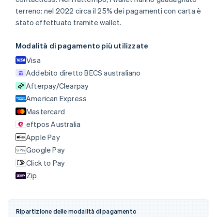
Belgio
terreno: nel 2022 circa il 25% dei pagamenti con carta è
Nederlands
Français
Deutsch
English
stato effettuato tramite wallet.
Brasile
Português
English
Modalità di pagamento più utilizzate
Bulgaria
English
Visa
Canada
Addebito diretto BECS australiano
English
Français
Cina continentale
Afterpay/Clearpay
简体中文
English
American Express
Cipro
Mastercard
English
eftpos Australia
Croazia
English
Italiano
Apple Pay
Danimarca
Google Pay
English
Click to Pay
Emirati Arabi Uniti
English
Zip
Estonia
English
Finlandia
Ripartizione delle modalità di pagamento
English
Svenska