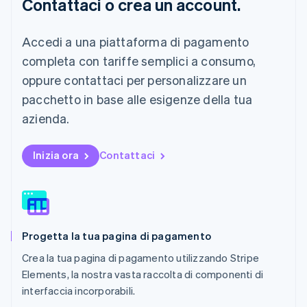
Contattaci o crea un account.
Lussemburgo
Français
Deutsch
English
Malaysia
Accedi a una piattaforma di pagamento
English
简体中文
completa con tariffe semplici a consumo,
Malta
oppure contattaci per personalizzare un
English
Messico
pacchetto in base alle esigenze della tua
Español
English
azienda.
Norvegia
English
Nuova Zelanda
Inizia ora
Contattaci
English
Paesi Bassi
Nederlands
English
Polonia
English
Portogallo
Progetta la tua pagina di pagamento
Português
English
Crea la tua pagina di pagamento utilizzando Stripe
RAS di Hong Kong, Cina
English
简体中文
Elements, la nostra vasta raccolta di componenti di
Regno Unito
interfaccia incorporabili.
English