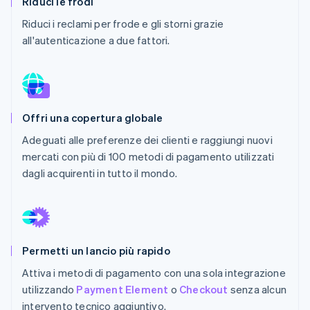
Riduci le frodi
Scopri cosa ti aspetta
Riduci i reclami per frode e gli storni grazie
Radar
Ecosistema
all'autenticazione a due fattori.
Prevenzione delle frodi
Partner
Atlas
Stripe App Marketplace
Costituzione di start-up
Climate
Rimozione del carbonio
Offri una copertura globale
Identity
Adeguati alle preferenze dei clienti e raggiungi nuovi
Verifica online dell'identità
mercati con più di 100 metodi di pagamento utilizzati
dagli acquirenti in tutto il mondo.
Stripe Sessions 2026
Scopri come Stripe sta costruendo l'infrastruttura economi
Permetti un lancio più rapido
Guarda ora
Attiva i metodi di pagamento con una sola integrazione
utilizzando
Payment Element
o
Checkout
senza alcun
intervento tecnico aggiuntivo.